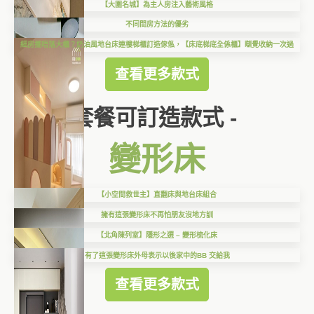
【大圍名城】為主人房注入藝術風格
不同間房方法的優劣
細房擺唔落大櫃？奶油風地台床連樓梯櫃訂造傢俬，【床底梯底全係櫃】瞓覺收納一次過
查看更多款式
套餐可訂造款式 -
變形床
【小空間救世主】直翻床與地台床組合
擁有這張變形床不再怕朋友沒地方訓
【北角陳列室】隱形之選 – 變形梳化床
有了這張變形床外母表示以後家中的BB 交給我
查看更多款式