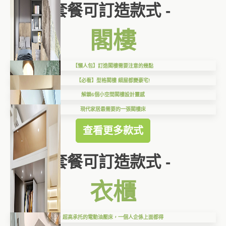
套餐可訂造款式 -
閣樓
【懶人包】訂造閣樓需要注意的幾點
【必看】型格閣樓 細屋都變豪宅!
解鎖6個小空間閣樓設計靈感
現代家居最需要的一張閣樓床
查看更多款式
套餐可訂造款式 -
衣櫃
超高承托的電動油壓床，一個人企係上面都得