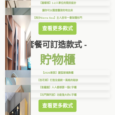
【富蝶邨】1-2人單位的間房設計
讓你可以隨意翻滾的地台床
【西沙Sierra Sea】主人房世一書架隱形門
查看更多款式
套餐可訂造款式 -
貯物櫃
【2026新款】圓弧玻璃飾櫃
【杏花邨】打造全屋統一風格的秘訣
【客廳篇】人人都想要一個C字櫃
【石門陳列室】功能強大的C字櫃
查看更多款式