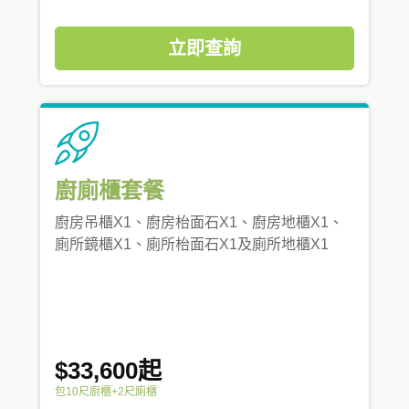
立即查詢
廚廁櫃套餐
廚房吊櫃X1、廚房枱面石X1、廚房地櫃X1、
廁所鏡櫃X1、廁所枱面石X1及廁所地櫃X1
$33,600起
包10尺廚櫃+2尺廁櫃