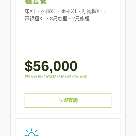
櫃套餐
床X1、衣櫃X1、書枱X1、貯物櫃X1、
電視櫃X1、8尺廚櫃、2尺廁櫃
$56,000
包9尺高櫃+9尺矮櫃+8尺廚櫃+2尺廁櫃
立即查詢