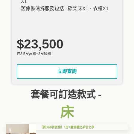
X1
舊傢俬清拆服務包括 - 碌架床X1、衣櫃X1
$23,500
包8.5尺高櫃+3尺矮櫃
立即查詢
套餐可訂造款式 -
床
【菁田邨菁善樓】3房1廳溫馨奶茶色之家