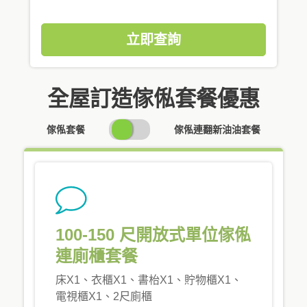
立即查詢
全屋訂造傢俬套餐優惠
SWITCH
傢俬套餐
傢俬連翻新油油套餐
PRICING
100-150 尺開放式單位傢俬
連廁櫃套餐
床X1、衣櫃X1、書枱X1、貯物櫃X1、
電視櫃X1、2尺廁櫃