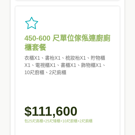
450-600 尺單位傢俬連廚廁
櫃套餐
衣櫃X1、書枱X1、梳妝枱X1、貯物櫃
X1、電視櫃X1、書櫃X1、飾物櫃X1、
10尺廚櫃、2尺廁櫃
$111,600
包25尺高櫃+25尺矮櫃+10尺廚櫃+2尺廁櫃