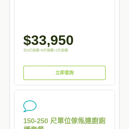
$33,950
包9尺高櫃+9尺矮櫃+2尺廁櫃
立即查詢
150-250 尺單位傢俬連廚廁