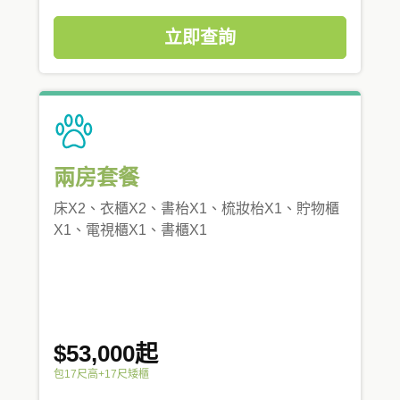
立即查詢
兩房套餐
床X2、衣櫃X2、書枱X1、梳妝枱X1、貯物櫃
X1、電視櫃X1、書櫃X1
$53,000起
包17尺高+17尺矮櫃