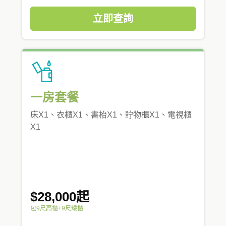
立即查詢
一房套餐
床X1、衣櫃X1、書枱X1、貯物櫃X1、電視櫃
X1
$28,000起
包9尺高櫃+9尺矮櫃