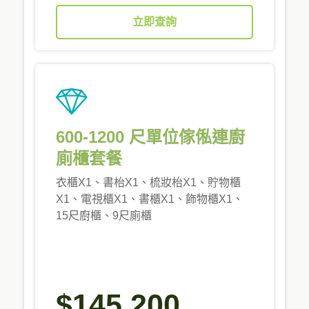
立即查詢
600-1200 尺單位傢俬連廚
廁櫃套餐
衣櫃X1、書枱X1、梳妝枱X1、貯物櫃
X1、電視櫃X1、書櫃X1、飾物櫃X1、
15尺廚櫃、9尺廁櫃
$145,200