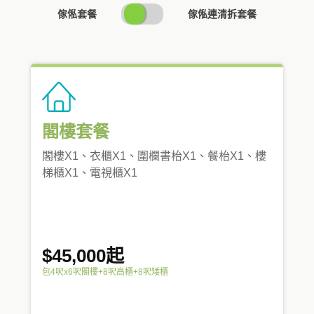
SWITCH
傢俬套餐
傢俬連清拆套餐
PRICING
閣樓套餐
閣樓X1、衣櫃X1、圍欄書枱X1、餐枱X1、樓
梯櫃X1、電視櫃X1
$45,000起
包4呎x6呎閣樓+8呎高櫃+8呎矮櫃