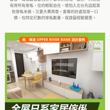
有齊所有傢俬，住的輕鬆自在，唔怕入左伙先諗起某
些傢俬未做，又要大費周章。套餐的好處就是一口
價，包特定尺數的傢俬數量，保證最經驗實惠。