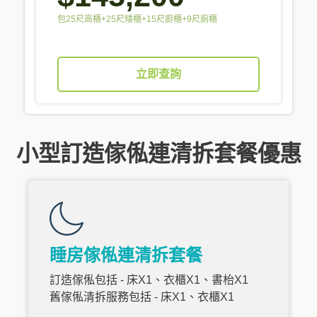
包25尺高櫃+25尺矮櫃+15尺廚櫃+9尺廁櫃
立即查詢
小型訂造傢俬連清拆套餐優惠
睡房傢俬連清拆套餐
訂造傢俬包括 - 床X1、衣櫃X1、書枱X1
舊傢俬清拆服務包括 - 床X1、衣櫃X1