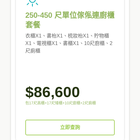
250-450 尺單位傢俬連廚櫃
套餐
衣櫃X1、書枱X1、梳妝枱X1、貯物櫃
X1、電視櫃X1、書櫃X1、10尺廚櫃、2
尺廁櫃
$86,600
包17尺高櫃+17尺矮櫃+10尺廚櫃+2尺廁櫃
立即查詢