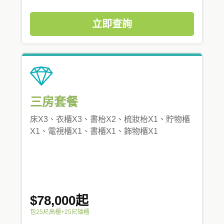
立即查詢
三房套餐
床X3、衣櫃X3、書枱X2、梳妝枱X1、貯物櫃
X1、電視櫃X1、書櫃X1、飾物櫃X1
$78,000起
包25尺高櫃+25尺矮櫃