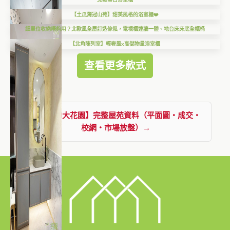
【土瓜灣冠山苑】甜美風格的浴室櫃❤️
細單位收納唔夠用？北歐風全屋訂造傢俬，電視櫃連牆一體、地台床床底全櫃桶
【北角陳列室】輕奢風x高儲物量浴室櫃
查看更多款式
查看【淘大花園】完整屋苑資料（平面圖・成交・
校網・市場放盤）→