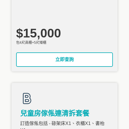
$15,000
包4尺高櫃+5尺矮櫃
立即查詢
兒童房傢俬連清拆套餐
訂造傢俬包括 - 碌架床X1、衣櫃X1、書枱