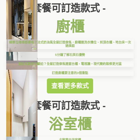
套餐可訂造款式 -
廚櫃
細單位樣樣都想有？法式奶油風全屋訂造傢俬，廚櫃連洗衣機位、到頂衣櫃、地台床一次
過搞掂
5分鐘了解石英石優勢
開放式廚房怕顯迫？全屋訂造傢俬連窗台櫃、電視牆，現代簡約裝修更光猛
訂造廚櫃要注意的3個重點
查看更多款式
套餐可訂造款式 -
浴室櫃
北歐雪白浴室櫃