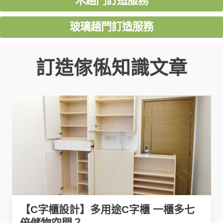
木趟門訂造服務
玻璃趟門訂造服務
訂造傢俬知識文章
【C字櫃設計】多用途C字櫃 一櫃多七
倍儲物空間？