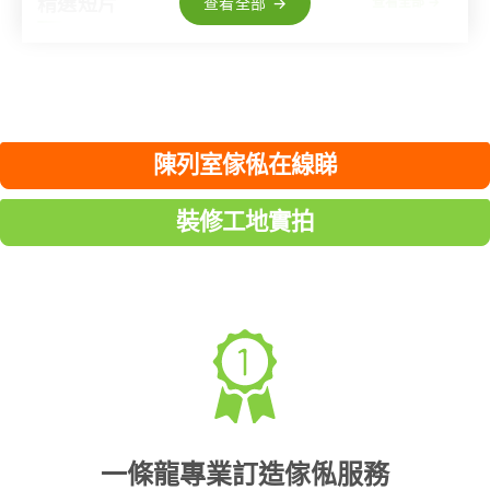
精選短片
查看全部 →
查看全部 →
565
1.8K
381
369
340
559
1.2K
465
陳列室傢俬在線睇
裝修工地實拍
一條龍專業訂造傢俬服務