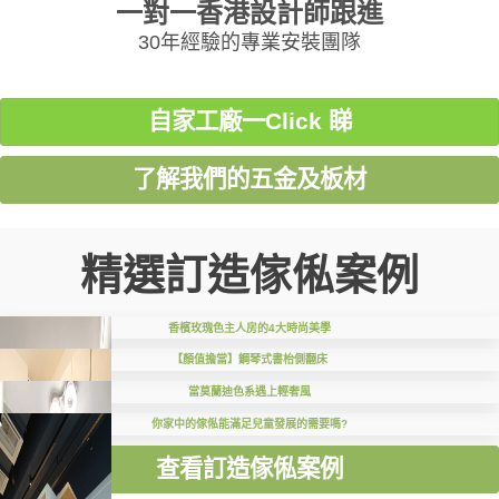
一對一香港設計師跟進
30年經驗的專業安裝團隊
自家工廠一Click 睇
了解我們的五金及板材
精選訂造傢俬案例
香檳玫瑰色主人房的4大時尚美學
【顏值擔當】鋼琴式書枱側翻床
當莫蘭迪色系遇上輕奢風
你家中的傢俬能滿足兒童發展的需要嗎?
查看訂造傢俬案例