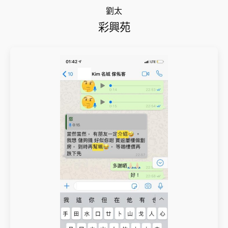
劉太
彩興苑