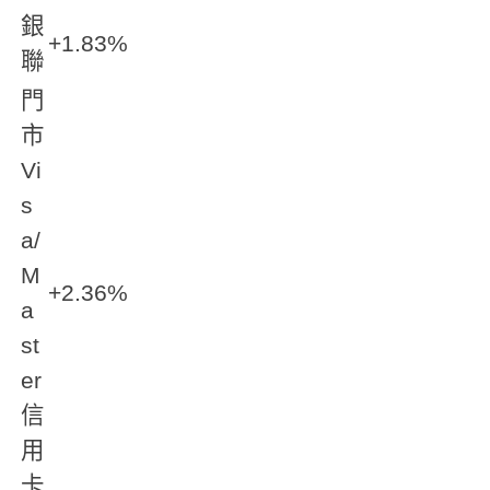
銀
+1.83%
聯
門
市
Vi
s
a/
M
+2.36%
a
st
er
信
用
卡