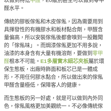
以做到特低
甲醛
，E0級別甚至可以做到零甲
醛水平。
傳統的膠板傢俬和木皮傢俬，因為需要用到
具揮發性的有機膠水和板材黏合劑，甲醛含
量偏高，所以安裝傢俬後都會嗅到一股難聞
的「傢俬味」。而焗漆傢俬更加不用多說，
油漆的本身含有大量有機溶劑，要做到
零甲
醛
根本不可能。
E1多層實木細芯夾板
屬於環
保生態板，出廠時飾面和板芯已是一體成
形，不用任何膠水黏合，所以做出來的傢俬
甲醛含量極低，保障客人的健康。
而生態板的另一好處，就是可以做到內外同
色，傢俬風格更加美觀統一。不必像傳統傢