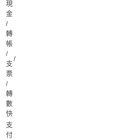
現
金
/
轉
帳
/
/
支
票
/
轉
數
快
支
付