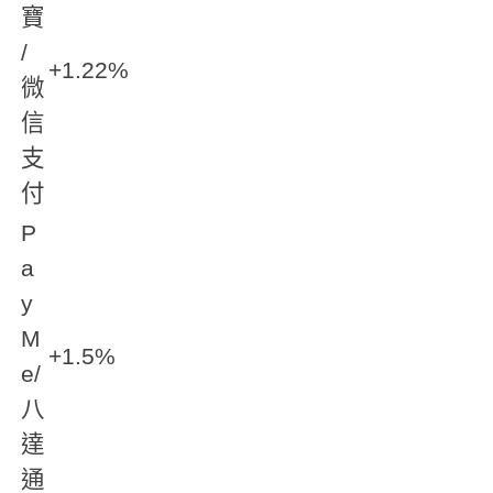
寶
/
+1.22%
微
信
支
付
P
a
y
M
+1.5%
e/
八
達
通