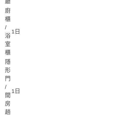
廳
廚
櫃
/
1日
浴
室
櫃
隱
形
門
/
1日
間
房
趟