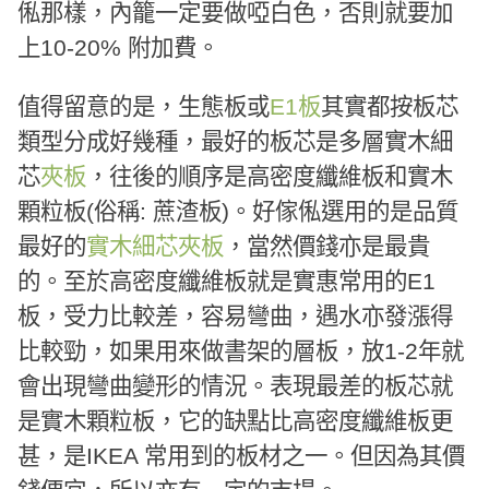
俬那樣，內籠一定要做啞白色，否則就要加
上10-20% 附加費。
值得留意的是，生態板或
E1板
其實都按板芯
類型分成好幾種，最好的板芯是多層實木細
芯
夾板
，往後的順序是高密度纖維板和實木
顆粒板(俗稱: 蔗渣板)。好傢俬選用的是品質
最好的
實木細芯夾板
，當然價錢亦是最貴
的。至於高密度纖維板就是實惠常用的E1
板，受力比較差，容易彎曲，遇水亦發漲得
比較勁，如果用來做書架的層板，放1-2年就
會出現彎曲變形的情況。表現最差的板芯就
是實木顆粒板，它的缺點比高密度纖維板更
甚，是IKEA 常用到的板材之一。但因為其價