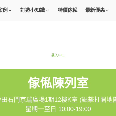
案例
訂造小知識
特價傢俬
最新優惠
103
2.0K
2.5K
3.5K
3.4K
29
載入中…
傢俬陳列室
沙田石門京瑞廣場1期12樓K室 (點擊打開地圖
星期一至日 10:00-19:00