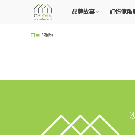
品牌故事
訂造傢俬
首頁
/ 視頻
338
1.5K
1.4K
1.3K
3.2K
1.4K
2.1K
1.3K
2.6K
501
2.2K
146