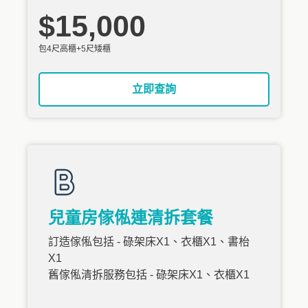
$15,000
包4尺高櫃+5尺矮櫃
立即查詢
兒童房傢俬連清拆套餐
訂造傢俬包括 - 碌架床X1、衣櫃X1、書枱
X1
舊傢俬清拆服務包括 - 碌架床X1、衣櫃X1