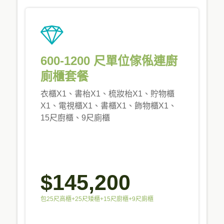
600-1200 尺單位傢俬連廚
廁櫃套餐
衣櫃X1、書枱X1、梳妝枱X1、貯物櫃
X1、電視櫃X1、書櫃X1、飾物櫃X1、
15尺廚櫃、9尺廁櫃
$145,200
包25尺高櫃+25尺矮櫃+15尺廚櫃+9尺廁櫃