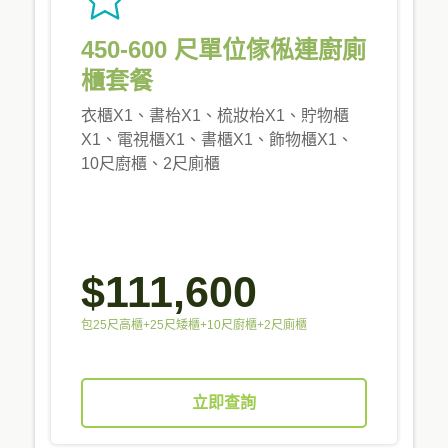
450-600 尺單位傢俬連廚廁
櫃套餐
衣櫃X1、書枱X1、梳妝枱X1、貯物櫃
X1、電視櫃X1、書櫃X1、飾物櫃X1、
10尺廚櫃、2尺廁櫃
$111,600
包25尺高櫃+25尺矮櫃+10尺廚櫃+2尺廁櫃
立即查詢