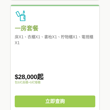
一房套餐
床X1、衣櫃X1、書枱X1、貯物櫃X1、電視櫃
X1
$28,000起
包9尺高櫃+9尺矮櫃
立即查詢