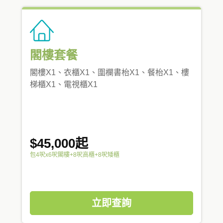
閣樓套餐
閣樓X1、衣櫃X1、圍欄書枱X1、餐枱X1、樓
梯櫃X1、電視櫃X1
$45,000起
包4呎x6呎閣樓+8呎高櫃+8呎矮櫃
立即查詢