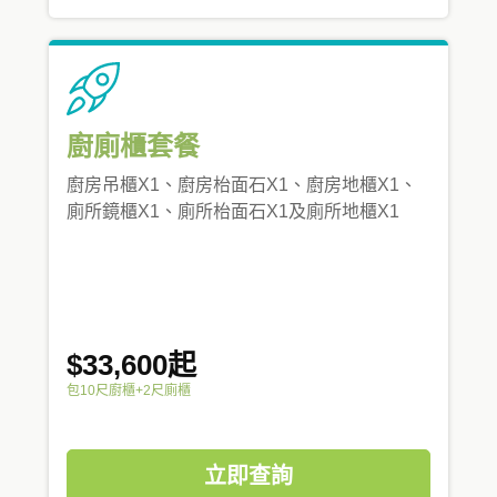
廚廁櫃套餐
廚房吊櫃X1、廚房枱面石X1、廚房地櫃X1、
廁所鏡櫃X1、廁所枱面石X1及廁所地櫃X1
$33,600起
包10尺廚櫃+2尺廁櫃
立即查詢