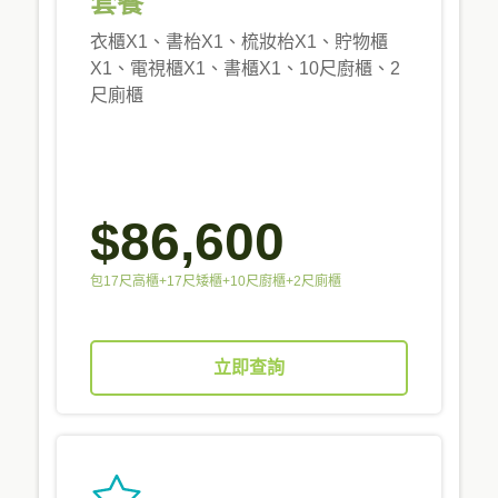
套餐
衣櫃X1、書枱X1、梳妝枱X1、貯物櫃
X1、電視櫃X1、書櫃X1、10尺廚櫃、2
尺廁櫃
$86,600
包17尺高櫃+17尺矮櫃+10尺廚櫃+2尺廁櫃
立即查詢