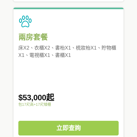
兩房套餐
床X2、衣櫃X2、書枱X1、梳妝枱X1、貯物櫃
X1、電視櫃X1、書櫃X1
$53,000起
包17尺高+17尺矮櫃
立即查詢