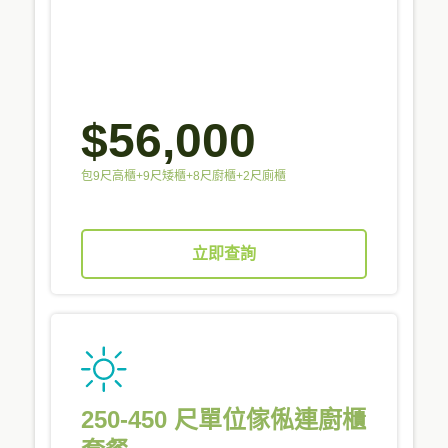
$56,000
包9尺高櫃+9尺矮櫃+8尺廚櫃+2尺廁櫃
立即查詢
250-450 尺單位傢俬連廚櫃