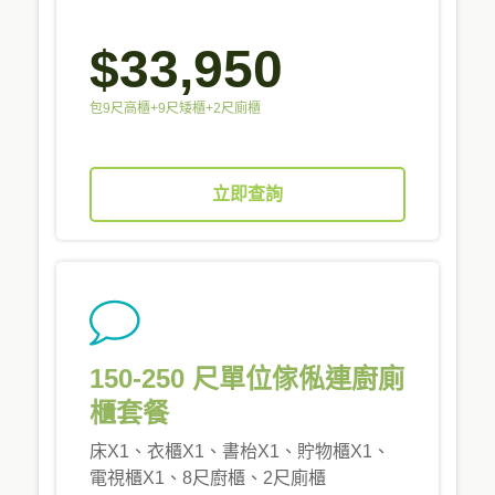
$33,950
包9尺高櫃+9尺矮櫃+2尺廁櫃
立即查詢
150-250 尺單位傢俬連廚廁
櫃套餐
床X1、衣櫃X1、書枱X1、貯物櫃X1、
電視櫃X1、8尺廚櫃、2尺廁櫃