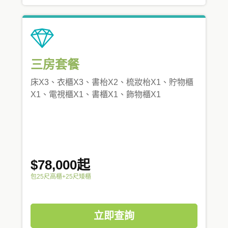
三房套餐
床X3、衣櫃X3、書枱X2、梳妝枱X1、貯物櫃
X1、電視櫃X1、書櫃X1、飾物櫃X1
$78,000起
包25尺高櫃+25尺矮櫃
立即查詢