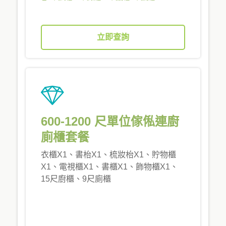
立即查詢
600-1200 尺單位傢俬連廚
廁櫃套餐
衣櫃X1、書枱X1、梳妝枱X1、貯物櫃
X1、電視櫃X1、書櫃X1、飾物櫃X1、
15尺廚櫃、9尺廁櫃