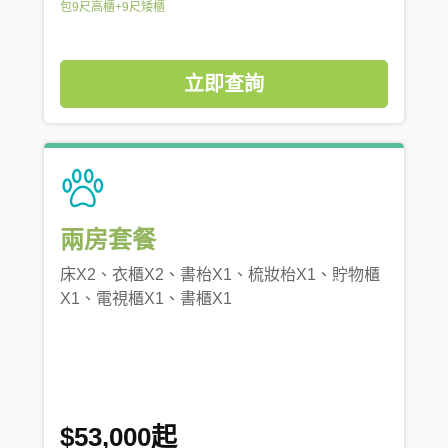
包9尺高櫃+9尺矮櫃
立即查詢
兩房套餐
床X2、衣櫃X2、書枱X1、梳妝枱X1、貯物櫃
X1、電視櫃X1、書櫃X1
$53,000起