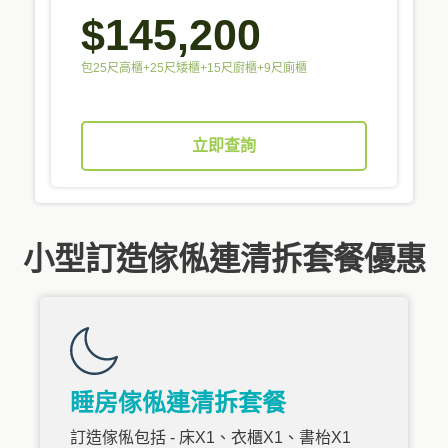
$145,200
包25尺高櫃+25尺矮櫃+15尺廚櫃+9尺廁櫃
立即查詢
小型訂造傢俬連清拆套餐優惠
睡房傢俬連清拆套餐
訂造傢俬包括 - 床X1、衣櫃X1、書枱X1