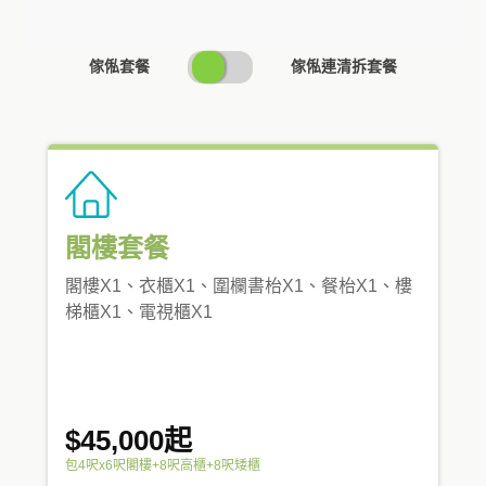
SWITCH
傢俬套餐
傢俬連清拆套餐
PRICING
閣樓套餐
閣樓X1、衣櫃X1、圍欄書枱X1、餐枱X1、樓
梯櫃X1、電視櫃X1
$45,000起
包4呎x6呎閣樓+8呎高櫃+8呎矮櫃