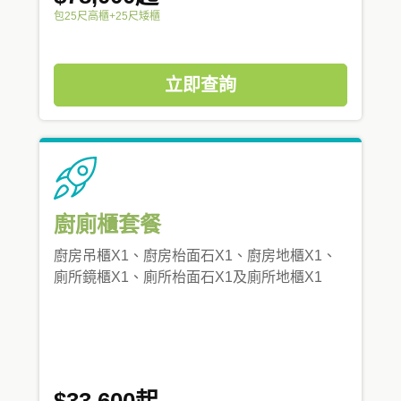
包25尺高櫃+25尺矮櫃
立即查詢
廚廁櫃套餐
廚房吊櫃X1、廚房枱面石X1、廚房地櫃X1、
廁所鏡櫃X1、廁所枱面石X1及廁所地櫃X1
$33,600起