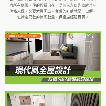
齊所有傢俬，住的輕鬆自在，唔怕入左伙先諗起某些
傢俬未做，又要大費周章。套餐的好處就是一口價，
包特定尺數的傢俬數量，保證最經驗實惠。