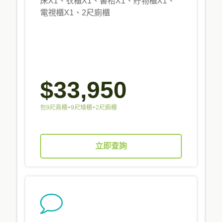
床X1、衣櫃X1、書枱X1、貯物櫃X1、
電視櫃X1、2尺廁櫃
$33,950
包9尺高櫃+9尺矮櫃+2尺廁櫃
立即查詢