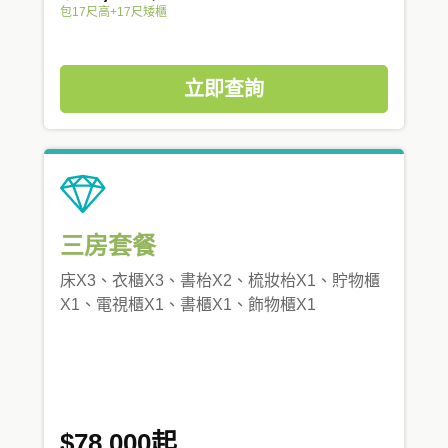
包17尺高+17尺矮櫃
立即查詢
三房套餐
床X3、衣櫃X3、書枱X2、梳妝枱X1、貯物櫃
X1、電視櫃X1、書櫃X1、飾物櫃X1
$78,000起