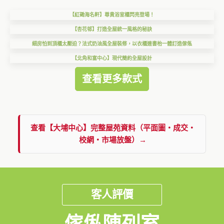
【紅磡海名軒】尊貴浴室櫃閃亮登場！
【杏花邨】打造全屋統一風格的秘訣
細房怕到頂櫃太壓迫？法式奶油風全屋裝修，以衣櫃連書枱一體訂造傢俬
【北角和富中心】現代簡約全屋設計
查看更多款式
查看【大埔中心】完整屋苑資料（平面圖・成交・
校網・市場放盤）→
客人評價
傢俬陳列室