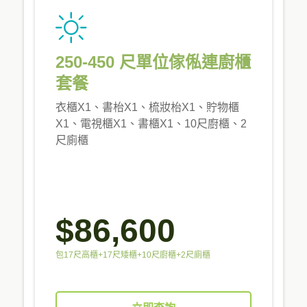
250-450 尺單位傢俬連廚櫃
套餐
衣櫃X1、書枱X1、梳妝枱X1、貯物櫃
X1、電視櫃X1、書櫃X1、10尺廚櫃、2
尺廁櫃
$86,600
包17尺高櫃+17尺矮櫃+10尺廚櫃+2尺廁櫃