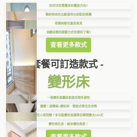
如何決定雙層床的擺放方向?
簡約時尚的北歐風地台床配床尾櫃
奇趣無窮兒童房家具
油壓床燈的開關方式你想好了嗎?
查看更多款式
套餐可訂造款式 -
變形床
一張變形直翻床創造空間多樣性
爆靚！旋轉桌+變形床．開放式單位全攻略
單位小是問題？多功能變形床讓單位瞬間變大100尺
變形梳化床：納米樓的救星！
查看更多款式