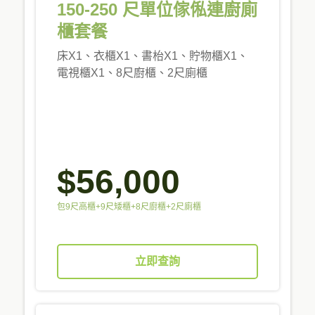
150-250 尺單位傢俬連廚廁
櫃套餐
床X1、衣櫃X1、書枱X1、貯物櫃X1、
電視櫃X1、8尺廚櫃、2尺廁櫃
$56,000
包9尺高櫃+9尺矮櫃+8尺廚櫃+2尺廁櫃
立即查詢