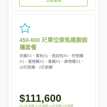
立即查詢
450-600 尺單位傢俬連廚廁
櫃套餐
衣櫃X1、書枱X1、梳妝枱X1、貯物櫃
X1、電視櫃X1、書櫃X1、飾物櫃X1、
10尺廚櫃、2尺廁櫃
$111,600
包25尺高櫃+25尺矮櫃+10尺廚櫃+2尺廁櫃