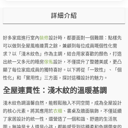
卻
各
有
詳細介紹
亮
點
數
量
好多家庭進行室內
裝修
設計時，都要面對一個難題：點樣先
可以做到全屋風格連貫之餘，兼顧到每位成員嘅個性化需
求？以「淺木紋色」作為主調，結合用家喜歡的顏色，打造
出統一又多元的睡房
傢俬
設計，不僅提升了整體美感，更凸
顯了每位家庭成員的獨特喜好。以下將從「一致性」、「個
性化」和「實用性」三方面，探討這種設計的魅力。
全屋連貫性：淺木紋的溫暖基調
淺木紋色調溫馨自然，能輕鬆融入不同空間，成為全屋設計
的核心元素。將其應用於
衣櫃
、書桌及牆面裝飾，不僅延續
了家居設計的統一性，還營造了一個和諧、舒適的生活氛
圍。無論是大人還是小孩，都能感受到這種柔和色調帶來的