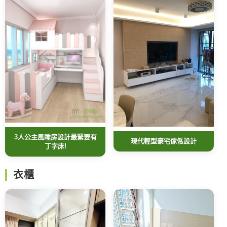
3人公主風睡房設計最緊要有
現代輕型豪宅傢俬設計
丁字床!
衣櫃