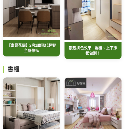
【富景花園】2房1廳現代輕奢
靚靚拼色效果~ 閣樓、上下床
全屋傢俬
都做到！
書櫃