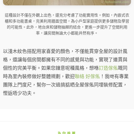
這種設計不僅在外觀上出色，還充分考慮了功能實用性。例如，內嵌式衣
櫃和多功能書桌，完美利用牆面空間，為小戶型家庭提供更多儲物及學習
的可能性。此外，地台床和儲物抽屜的結合，更進一步提升了空間利用
率，讓房間無論大小都能井然有序。
以淺木紋色搭配用家喜愛的顏色，不僅能貫穿全屋的設計風
格，還讓每個房間都擁有不同的感覺與功能，實現了連貫與
個性的完美平衡。如果您鐘意呢種風格，想喺
訂造傢俬
嘅同
時為室內裝修做好整體規劃，歡迎
聯絡
好傢俬
！我哋有專業
團隊上門度尺，幫你一次過搞掂晒全屋傢俬同埋裝修配置，
慳返唔少功夫。