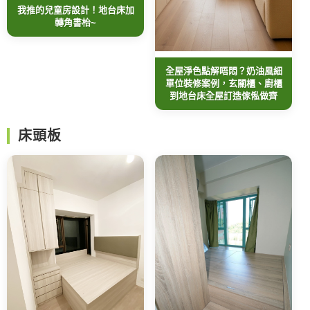
我推的兒童房設計！地台床加
轉角書枱~
全屋淨色點解唔悶？奶油風細
單位裝修案例，玄關櫃、廚櫃
到地台床全屋訂造傢俬做齊
床頭板