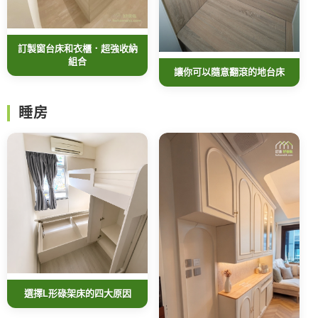
訂製窗台床和衣櫃．超強收納
組合
讓你可以隨意翻滾的地台床
睡房
選擇L形碌架床的四大原因