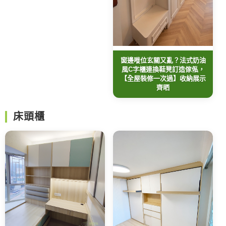
窗邊嘥位玄關又亂？法式奶油
風C字櫃連換鞋凳訂造傢俬，
【全屋裝修一次過】收納展示
齊晒
床頭櫃