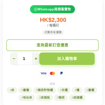
Whatsapp視頻看實物
HK$2,300
/ 每橫尺
尺數多有優惠
查詢最新訂造優惠
【馬
−
+
加入購物車
鞍
山
迎
海】
4
間
房
床
書檯
睡房貯物櫃
衣櫃
檯
書櫃
統
一
地台床
床頭板
睡房
床頭櫃
風
格