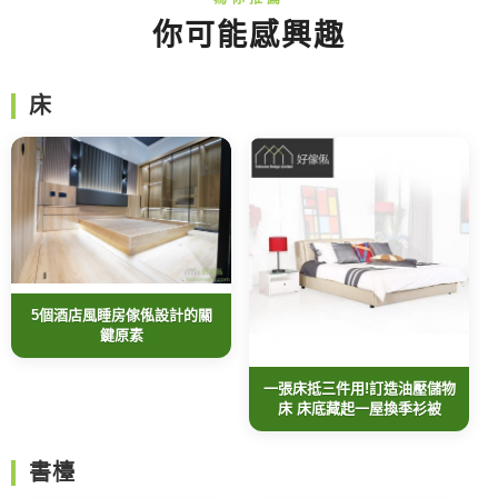
你可能感興趣
床
5個酒店風睡房傢俬設計的關
鍵原素
一張床抵三件用!訂造油壓儲物
床 床底藏起一屋換季衫被
書檯