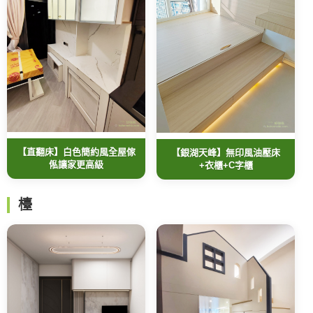
【直翻床】白色簡約風全屋傢
【銀湖天峰】無印風油壓床
俬讓家更高級
+衣櫃+C字櫃
檯