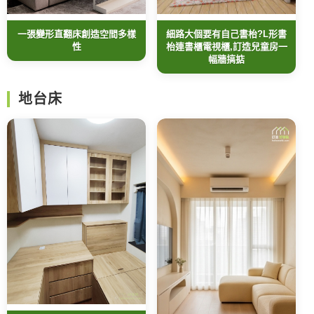
一張變形直翻床創造空間多樣
細路大個要有自己書枱?L形書
性
枱連書櫃電視櫃,訂造兒童房一
幅牆搞掂
地台床