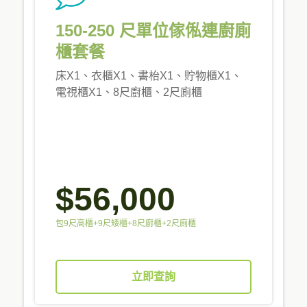
150-250 尺單位傢俬連廚廁
櫃套餐
床X1、衣櫃X1、書枱X1、貯物櫃X1、
電視櫃X1、8尺廚櫃、2尺廁櫃
$56,000
包9尺高櫃+9尺矮櫃+8尺廚櫃+2尺廁櫃
立即查詢