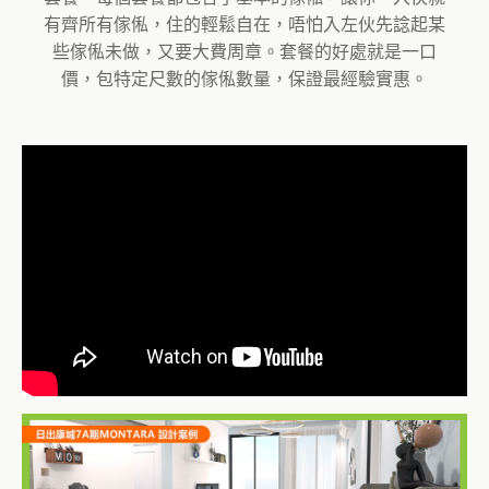
有齊所有傢俬，住的輕鬆自在，唔怕入左伙先諗起某
些傢俬未做，又要大費周章。套餐的好處就是一口
價，包特定尺數的傢俬數量，保證最經驗實惠。