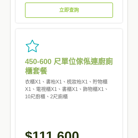
立即查詢
450-600 尺單位傢俬連廚廁
櫃套餐
衣櫃X1、書枱X1、梳妝枱X1、貯物櫃
X1、電視櫃X1、書櫃X1、飾物櫃X1、
10尺廚櫃、2尺廁櫃
$111,600