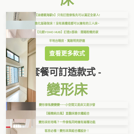
【油塘親海駅II】只有訂造傢俬先可以滿足全家人!
進化版碌架床！沒有高樓底都可以擁有的三人床~
【元朗YOHO HUB】訂造3部曲：開箱粉嫩的家
半地台睡房．寬敞明亮舒適
查看更多款式
套餐可訂造款式 -
變形床
變形傢俬變變變~~~小空間又是床又是沙發
【極簡純白風】直翻床連衣櫃組合
變形床好用嗎？一件傢俬同時擁有兩種功能
客房必備！變形床與組合櫃設計！