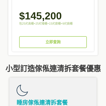
$145,200
包25尺高櫃+25尺矮櫃+15尺廚櫃+9尺廁櫃
立即查詢
小型訂造傢俬連清拆套餐優惠
睡房傢俬連清拆套餐