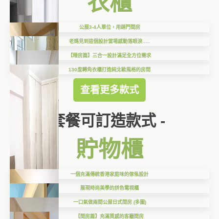
衣櫃
公屋3-4人單位，用趟門間房
老媽見到這個設計當場感動落眼淚…..
【睡房篇】三合一設計滿足全方位需求
130度轉角衣櫃打造純北歐風格的房間
查看更多款式
套餐可訂造款式 -
貯物櫃
一個充滿傳統香港家庭味的傢俬設計
展現時尚美學的拼色電視櫃
一口氣做兩間公屋日式間房 (多圖)
【間房篇】充滿質感的客廳間房