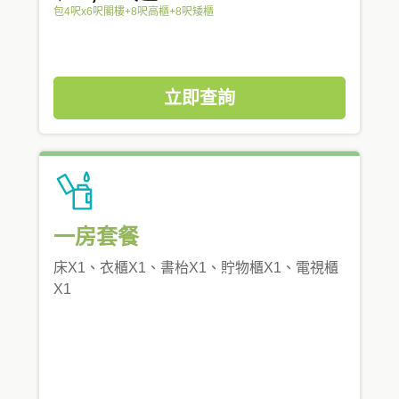
包4呎x6呎閣樓+8呎高櫃+8呎矮櫃
立即查詢
一房套餐
床X1、衣櫃X1、書枱X1、貯物櫃X1、電視櫃
X1