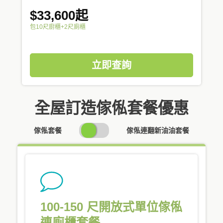
$33,600起
包10尺廚櫃+2尺廁櫃
立即查詢
全屋訂造傢俬套餐優惠
SWITCH
傢俬套餐
傢俬連翻新油油套餐
PRICING
100-150 尺開放式單位傢俬
連廁櫃套餐