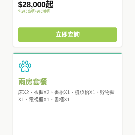
$28,000起
包9尺高櫃+9尺矮櫃
立即查詢
兩房套餐
床X2、衣櫃X2、書枱X1、梳妝枱X1、貯物櫃
X1、電視櫃X1、書櫃X1