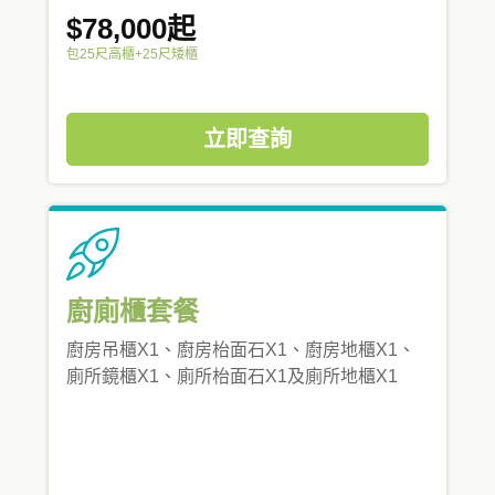
$78,000起
包25尺高櫃+25尺矮櫃
立即查詢
廚廁櫃套餐
廚房吊櫃X1、廚房枱面石X1、廚房地櫃X1、
廁所鏡櫃X1、廁所枱面石X1及廁所地櫃X1