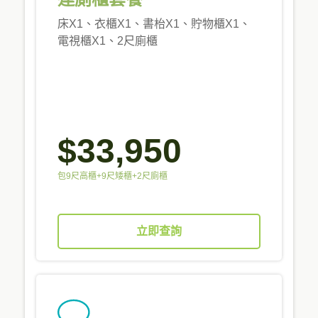
床X1、衣櫃X1、書枱X1、貯物櫃X1、
電視櫃X1、2尺廁櫃
$33,950
包9尺高櫃+9尺矮櫃+2尺廁櫃
立即查詢