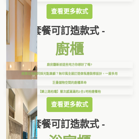
查看更多款式
套餐可訂造款式 -
廚櫃
廚房翻新前這些地方你想好了嗎?
細單位收納同採光點兼顧？無印風全屋訂造傢俬連裝修設計，一屋多用
巨量儲物空間的廚櫃革命
【錦上路柏瓏】層次感滿滿的2合1吧枱連餐枱
查看更多款式
套餐可訂造款式 -