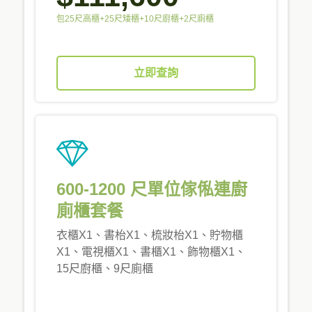
包25尺高櫃+25尺矮櫃+10尺廚櫃+2尺廁櫃
立即查詢
600-1200 尺單位傢俬連廚
廁櫃套餐
衣櫃X1、書枱X1、梳妝枱X1、貯物櫃
X1、電視櫃X1、書櫃X1、飾物櫃X1、
15尺廚櫃、9尺廁櫃