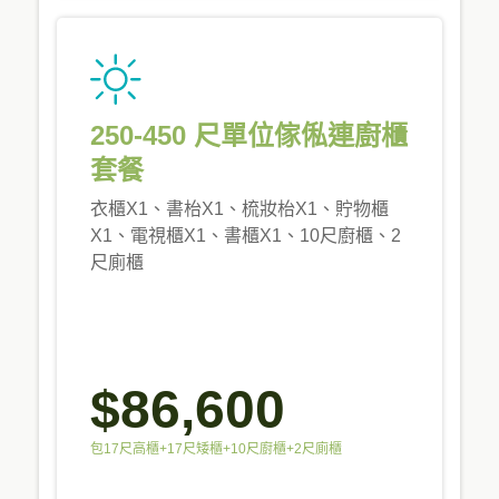
250-450 尺單位傢俬連廚櫃
套餐
衣櫃X1、書枱X1、梳妝枱X1、貯物櫃
X1、電視櫃X1、書櫃X1、10尺廚櫃、2
尺廁櫃
$86,600
包17尺高櫃+17尺矮櫃+10尺廚櫃+2尺廁櫃