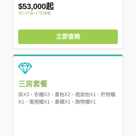
$53,000起
包17尺高+17尺矮櫃
立即查詢
三房套餐
床X3、衣櫃X3、書枱X2、梳妝枱X1、貯物櫃
X1、電視櫃X1、書櫃X1、飾物櫃X1