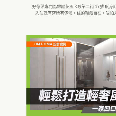
好傢俬專門為錦繡花園 K段第二街 17號 
入伙就有齊所有傢俬，住的輕鬆自在，唔怕