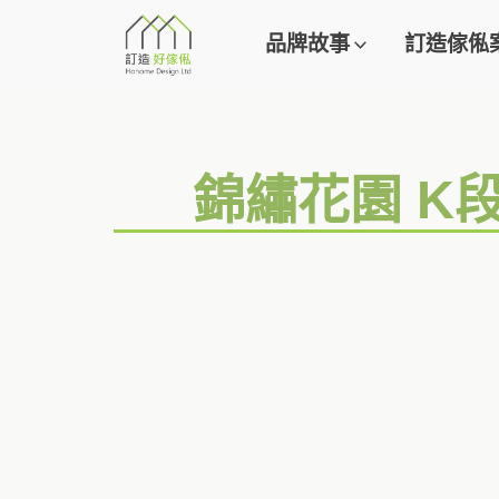
品牌故事
訂造傢俬
錦繡花園 K