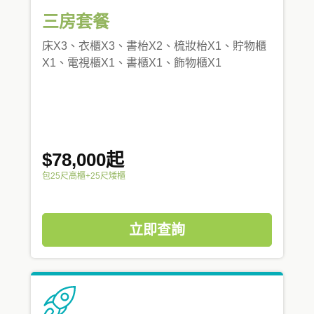
三房套餐
床X3、衣櫃X3、書枱X2、梳妝枱X1、貯物櫃
X1、電視櫃X1、書櫃X1、飾物櫃X1
$78,000起
包25尺高櫃+25尺矮櫃
立即查詢