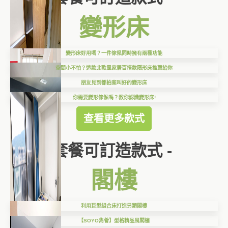
變形床
變形床好用嗎？一件傢俬同時擁有兩種功能
空間小不怕？這款北歐風家居百搭款隱形床推薦給你
朋友見到都拍案叫好的變形床
你需要變形傢俬嗎？教你認識變形床!
查看更多款式
套餐可訂造款式 -
閣樓
利用巨型組合床打造另類閣樓
【SOYO雋薈】型格精品風閣樓