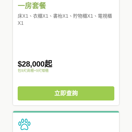
一房套餐
床X1、衣櫃X1、書枱X1、貯物櫃X1、電視櫃
X1
$28,000起
包9尺高櫃+9尺矮櫃
立即查詢