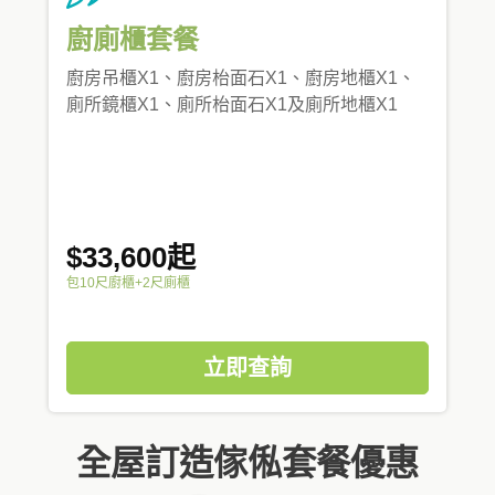
廚廁櫃套餐
廚房吊櫃X1、廚房枱面石X1、廚房地櫃X1、
廁所鏡櫃X1、廁所枱面石X1及廁所地櫃X1
$33,600起
包10尺廚櫃+2尺廁櫃
立即查詢
全屋訂造傢俬套餐優惠