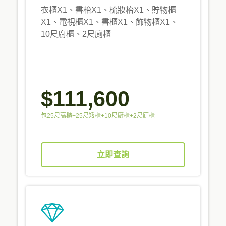
衣櫃X1、書枱X1、梳妝枱X1、貯物櫃
X1、電視櫃X1、書櫃X1、飾物櫃X1、
10尺廚櫃、2尺廁櫃
$111,600
包25尺高櫃+25尺矮櫃+10尺廚櫃+2尺廁櫃
立即查詢