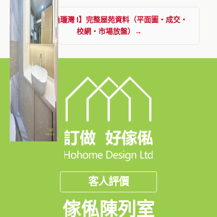
查看【逸瓏灣 I】完整屋苑資料（平面圖・成交・
校網・市場放盤）→
客人評價
傢俬陳列室