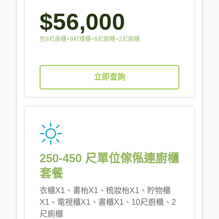
$56,000
包9尺高櫃+9尺矮櫃+8尺廚櫃+2尺廁櫃
立即查詢
250-450 尺單位傢俬連廚櫃
套餐
衣櫃X1、書枱X1、梳妝枱X1、貯物櫃
X1、電視櫃X1、書櫃X1、10尺廚櫃、2
尺廁櫃