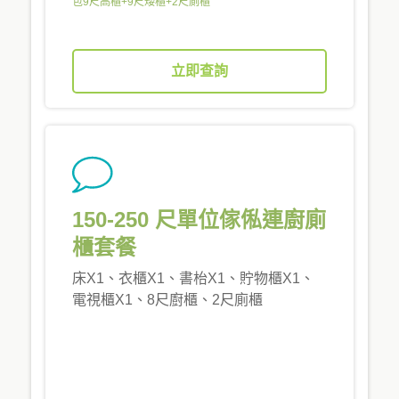
包9尺高櫃+9尺矮櫃+2尺廁櫃
立即查詢
150-250 尺單位傢俬連廚廁
櫃套餐
床X1、衣櫃X1、書枱X1、貯物櫃X1、
電視櫃X1、8尺廚櫃、2尺廁櫃