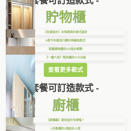
套餐可訂造款式 -
貯物櫃
【全屋設計】永恆經典的意式設計
6款今年最流行變形伸縮枱款式
客廳儲物櫃的4大設計細節
【一櫃六用】間房櫃的六大功能
查看更多款式
套餐可訂造款式 -
廚櫃
【廚櫃篇】廚房設計有煩惱？
L形廚櫃的3個設計心思