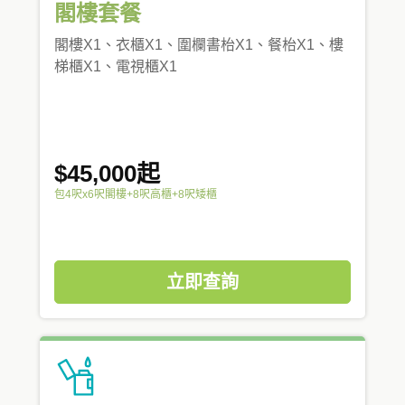
閣樓套餐
閣樓X1、衣櫃X1、圍欄書枱X1、餐枱X1、樓
梯櫃X1、電視櫃X1
$45,000起
包4呎x6呎閣樓+8呎高櫃+8呎矮櫃
立即查詢