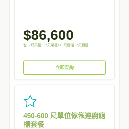
$86,600
包17尺高櫃+17尺矮櫃+10尺廚櫃+2尺廁櫃
立即查詢
450-600 尺單位傢俬連廚廁
櫃套餐