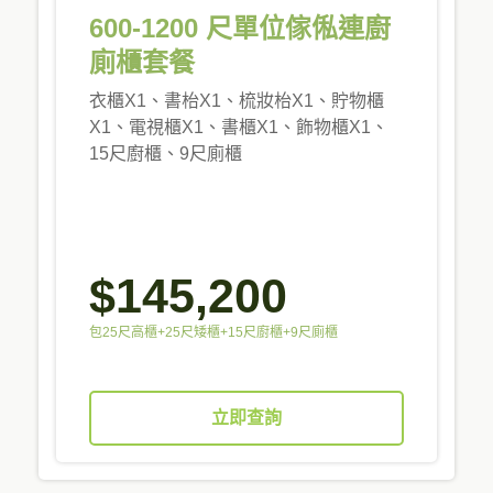
600-1200 尺單位傢俬連廚
廁櫃套餐
衣櫃X1、書枱X1、梳妝枱X1、貯物櫃
X1、電視櫃X1、書櫃X1、飾物櫃X1、
15尺廚櫃、9尺廁櫃
$145,200
包25尺高櫃+25尺矮櫃+15尺廚櫃+9尺廁櫃
立即查詢