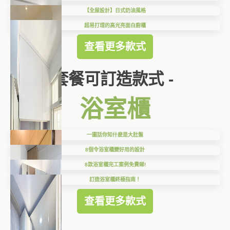
【全屋設計】日式奶油風格
超易打理的高光亮面白廚櫃
查看更多款式
套餐可訂造款式 -
浴室櫃
一圖話你知什麽是大肚盤
8個令浴室櫃變好用的設計
8款浴室櫃完工案例免費睇!
訂造浴室櫃終極指南！
查看更多款式