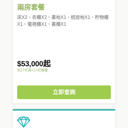
兩房套餐
床X2、衣櫃X2、書枱X1、梳妝枱X1、貯物櫃
X1、電視櫃X1、書櫃X1
$53,000起
包17尺高+17尺矮櫃
立即查詢