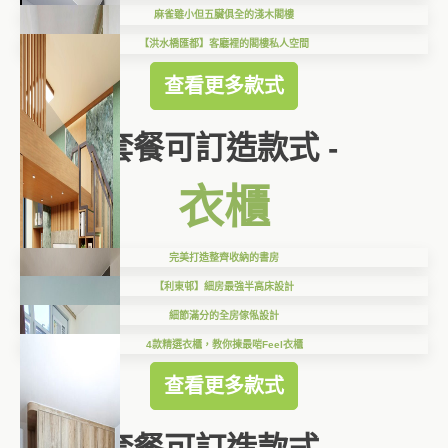
麻雀雖小但五臟俱全的淺木閣樓
【洪水橋匯都】客廳裡的閣樓私人空間
查看更多款式
套餐可訂造款式 -
衣櫃
完美打造整齊收納的書房
【利東邨】細房最強半高床設計
細節滿分的全房傢俬設計
4款精選衣櫃，教你揀最啱Feel衣櫃
查看更多款式