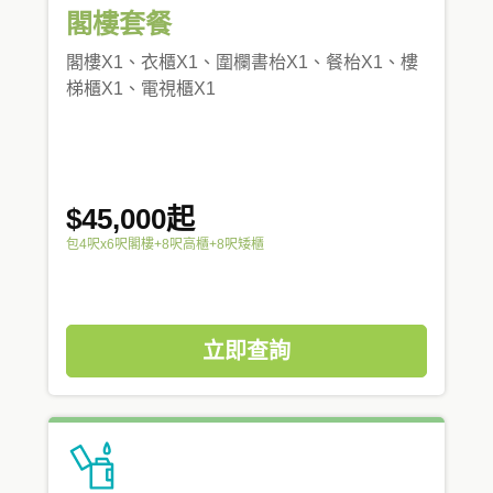
閣樓套餐
閣樓X1、衣櫃X1、圍欄書枱X1、餐枱X1、樓
梯櫃X1、電視櫃X1
$45,000起
包4呎x6呎閣樓+8呎高櫃+8呎矮櫃
立即查詢