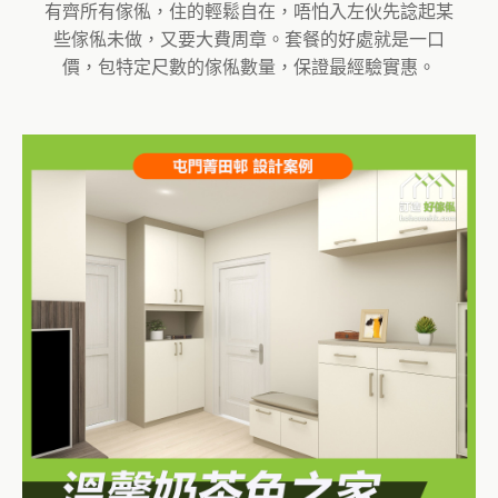
有齊所有傢俬，住的輕鬆自在，唔怕入左伙先諗起某
些傢俬未做，又要大費周章。套餐的好處就是一口
價，包特定尺數的傢俬數量，保證最經驗實惠。