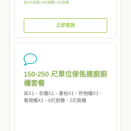
包9尺高櫃+9尺矮櫃+2尺廁櫃
立即查詢
150-250 尺單位傢俬連廚廁
櫃套餐
床X1、衣櫃X1、書枱X1、貯物櫃X1、
電視櫃X1、8尺廚櫃、2尺廁櫃