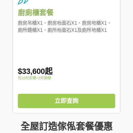
廚廁櫃套餐
廚房吊櫃X1、廚房枱面石X1、廚房地櫃X1、
廁所鏡櫃X1、廁所枱面石X1及廁所地櫃X1
$33,600起
包10尺廚櫃+2尺廁櫃
立即查詢
全屋訂造傢俬套餐優惠