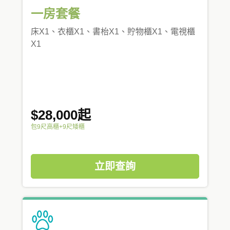
一房套餐
床X1、衣櫃X1、書枱X1、貯物櫃X1、電視櫃
X1
$28,000起
包9尺高櫃+9尺矮櫃
立即查詢