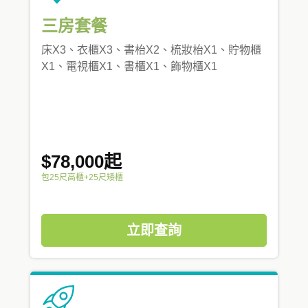
三房套餐
床X3、衣櫃X3、書枱X2、梳妝枱X1、貯物櫃
X1、電視櫃X1、書櫃X1、飾物櫃X1
$78,000起
包25尺高櫃+25尺矮櫃
立即查詢