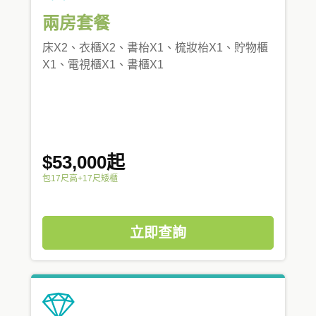
兩房套餐
床X2、衣櫃X2、書枱X1、梳妝枱X1、貯物櫃
X1、電視櫃X1、書櫃X1
$53,000起
包17尺高+17尺矮櫃
立即查詢