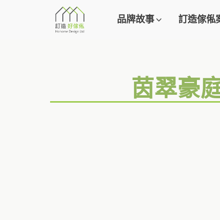
品牌故事
訂造傢俬
茵翠豪庭