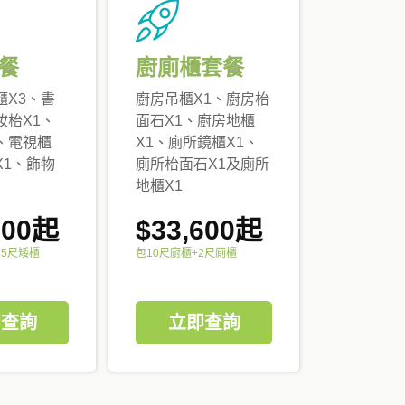
餐
廚廁櫃套餐
櫃X3、書
廚房吊櫃X1、廚房枱
妝枱X1、
面石X1、廚房地櫃
、電視櫃
X1、廁所鏡櫃X1、
X1、飾物
廁所枱面石X1及廁所
地櫃X1
000起
$33,600起
25尺矮櫃
包10尺廚櫃+2尺廁櫃
即查詢
立即查詢