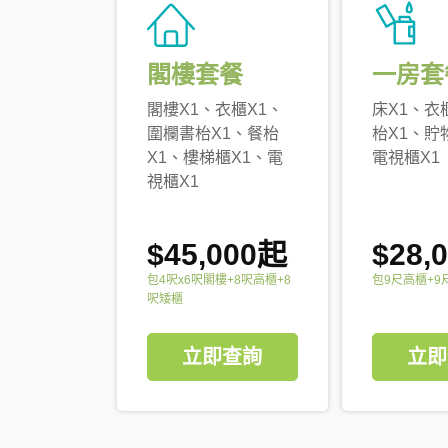
閣樓套餐
一房套
閣樓X1、衣櫃X1、
床X1、衣
圍欄書枱X1、餐枱
枱X1、貯
X1、樓梯櫃X1、電
電視櫃X1
視櫃X1
$45,000起
$28,
包4呎x6呎閣樓+8呎高櫃+8
包9尺高櫃+9
呎矮櫃
立即查詢
立即