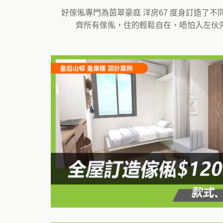
好傢俬專門為茵翠豪庭 洋房67 度身訂造了
齊所有傢俬，住的輕鬆自在，唔怕入左伙