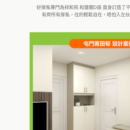
好傢俬專門為祥和苑 和健閣D座 度身訂造
有齊所有傢俬，住的輕鬆自在，唔怕入左伙