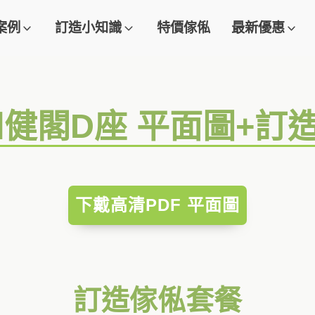
案例
訂造小知識
特價傢俬
最新優惠
和健閣D座 平面圖+訂
下戴高清PDF 平面圖
訂造傢俬套餐