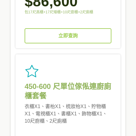
$86,600
包17尺高櫃+17尺矮櫃+10尺廚櫃+2尺廁櫃
立即查詢
450-600 尺單位傢俬連廚廁
櫃套餐
衣櫃X1、書枱X1、梳妝枱X1、貯物櫃
X1、電視櫃X1、書櫃X1、飾物櫃X1、
10尺廚櫃、2尺廁櫃