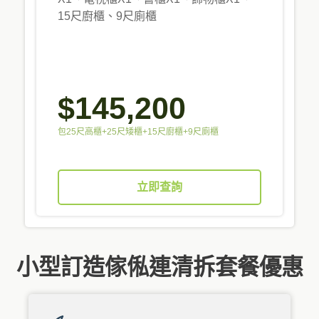
15尺廚櫃、9尺廁櫃
$145,200
包25尺高櫃+25尺矮櫃+15尺廚櫃+9尺廁櫃
立即查詢
小型訂造傢俬連清拆套餐優惠