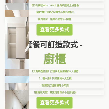
【日出康城MONTARA】藍白希臘風全屋傢俬
【請收藏】訂造C字櫃的小技巧與貼士
純白睡房．經典不敗的5大關鍵
查看更多款式
套餐可訂造款式 -
廚櫃
【元朗斌逸花園】訂造高低級廚櫃的4大優勢
【一櫃六用】間房櫃的六大功能
7個關於訂造廚櫃的小知識
【觀塘順天邨】最實用的日式小廚房設計
查看更多款式