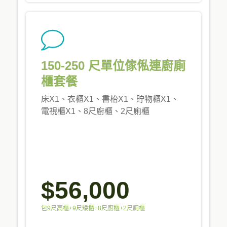
150-250 尺單位傢俬連廚廁
櫃套餐
床X1、衣櫃X1、書枱X1、貯物櫃X1、
電視櫃X1、8尺廚櫃、2尺廁櫃
$56,000
包9尺高櫃+9尺矮櫃+8尺廚櫃+2尺廁櫃