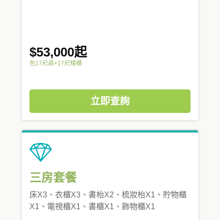
$53,000起
包17尺高+17尺矮櫃
立即查詢
三房套餐
床X3、衣櫃X3、書枱X2、梳妝枱X1、貯物櫃
X1、電視櫃X1、書櫃X1、飾物櫃X1