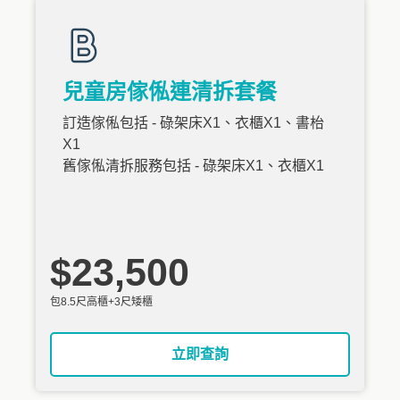
兒童房傢俬連清拆套餐
訂造傢俬包括 - 碌架床X1、衣櫃X1、書枱
X1
舊傢俬清拆服務包括 - 碌架床X1、衣櫃X1
$23,500
包8.5尺高櫃+3尺矮櫃
立即查詢