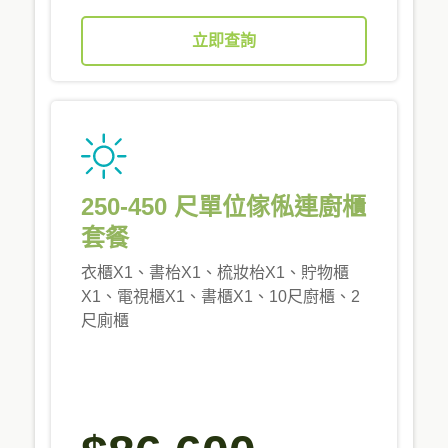
立即查詢
250-450 尺單位傢俬連廚櫃
套餐
衣櫃X1、書枱X1、梳妝枱X1、貯物櫃
X1、電視櫃X1、書櫃X1、10尺廚櫃、2
尺廁櫃