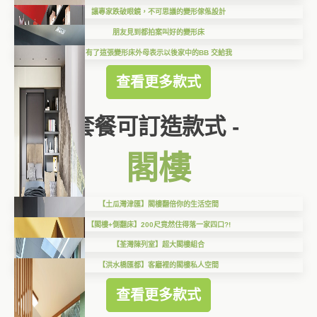
讓專家跌破眼鏡，不可思議的變形傢俬設計
朋友見到都拍案叫好的變形床
有了這張變形床外母表示以後家中的BB 交給我
查看更多款式
套餐可訂造款式 -
閣樓
【土瓜灣津匯】閣樓翻倍你的生活空間
【閣樓+側翻床】200尺竟然住得落一家四口?!
【荃灣陳列室】超大閣樓組合
【洪水橋匯都】客廳裡的閣樓私人空間
查看更多款式