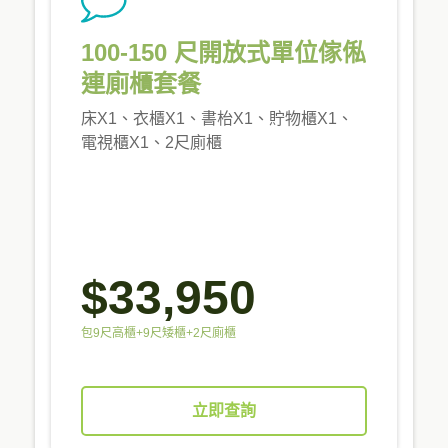
100-150 尺開放式單位傢俬
連廁櫃套餐
床X1、衣櫃X1、書枱X1、貯物櫃X1、
電視櫃X1、2尺廁櫃
$33,950
包9尺高櫃+9尺矮櫃+2尺廁櫃
立即查詢