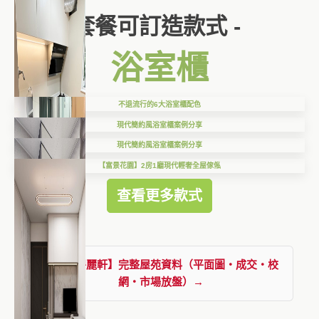
套餐可訂造款式 -
浴室櫃
不退流行的6大浴室櫃配色
現代簡約風浴室櫃案例分享
現代簡約風浴室櫃案例分享
【富景花園】2房1廳現代輕奢全屋傢俬
查看更多款式
查看【碧麗軒】完整屋苑資料（平面圖・成交・校
網・市場放盤）→