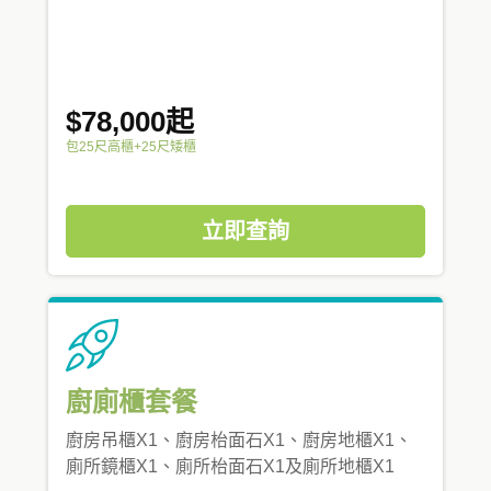
$78,000起
包25尺高櫃+25尺矮櫃
立即查詢
廚廁櫃套餐
廚房吊櫃X1、廚房枱面石X1、廚房地櫃X1、
廁所鏡櫃X1、廁所枱面石X1及廁所地櫃X1