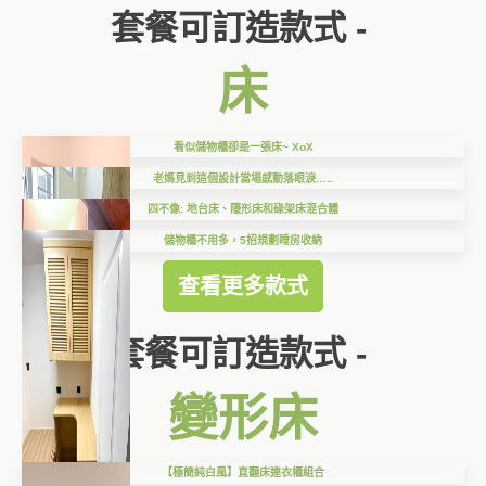
套餐可訂造款式 -
床
看似儲物櫃卻是一張床~ XoX
老媽見到這個設計當場感動落眼淚…..
四不像: 地台床、隱形床和碌架床混合體
儲物櫃不用多，5招規劃睡房收納
查看更多款式
套餐可訂造款式 -
變形床
【極簡純白風】直翻床連衣櫃組合