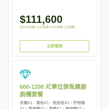
$111,600
包25尺高櫃+25尺矮櫃+10尺廚櫃+2尺廁櫃
立即查詢
600-1200 尺單位傢俬連廚
廁櫃套餐
衣櫃X1、書枱X1、梳妝枱X1、貯物櫃
X1、電視櫃X1、書櫃X1、飾物櫃X1、