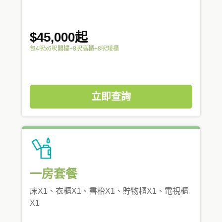
$45,000起
包4呎x6呎閣樓+8呎高櫃+8呎矮櫃
立即查詢
一房套餐
床X1、衣櫃X1、書枱X1、貯物櫃X1、電視櫃
X1