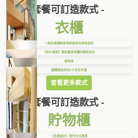
套餐可訂造款式 -
衣櫃
一個充滿傳統香港家庭味的傢俬設計
【地中海風】猶如置身希臘的睡房設計
碌架床
選購碌架床的9大安全考慮
查看更多款式
套餐可訂造款式 -
貯物櫃
【全屋設計】現代日式風格