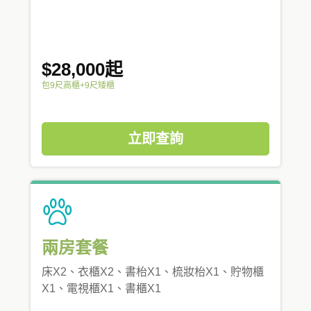
$28,000起
包9尺高櫃+9尺矮櫃
立即查詢
兩房套餐
床X2、衣櫃X2、書枱X1、梳妝枱X1、貯物櫃
X1、電視櫃X1、書櫃X1