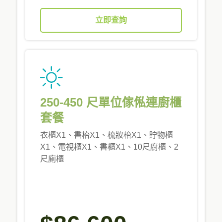
立即查詢
250-450 尺單位傢俬連廚櫃
套餐
衣櫃X1、書枱X1、梳妝枱X1、貯物櫃
X1、電視櫃X1、書櫃X1、10尺廚櫃、2
尺廁櫃