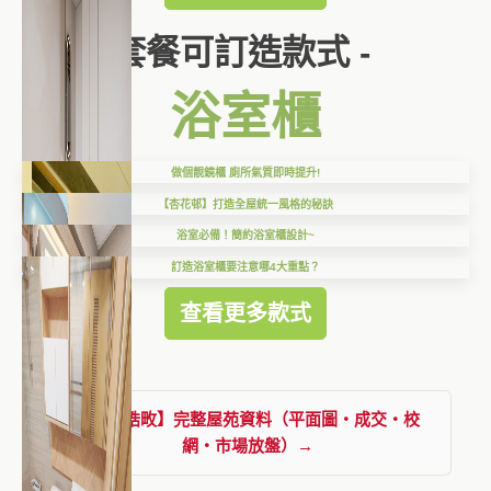
套餐可訂造款式 -
浴室櫃
做個靚鏡櫃 廁所氣質即時提升!
【杏花邨】打造全屋統一風格的秘訣
浴室必備！簡約浴室櫃設計~
訂造浴室櫃要注意哪4大重點？
查看更多款式
查看【皓畋】完整屋苑資料（平面圖・成交・校
網・市場放盤）→