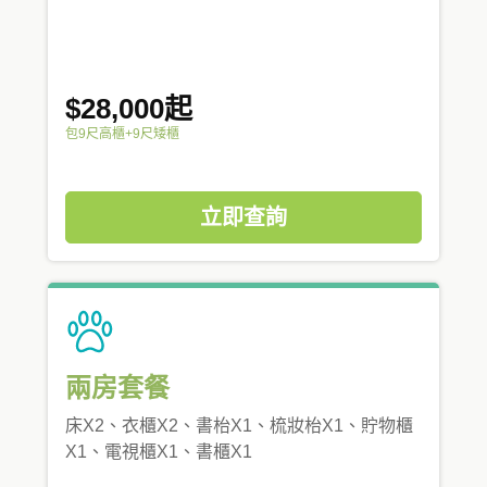
$28,000起
包9尺高櫃+9尺矮櫃
立即查詢
兩房套餐
床X2、衣櫃X2、書枱X1、梳妝枱X1、貯物櫃
X1、電視櫃X1、書櫃X1