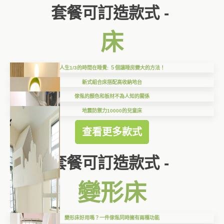
套餐可訂造款式 -
床
人生1/3的時間在睡覺: ５個讓睡房變大的方法！
新式組合床搭配高收納地台
傢俬的顏色和板材不為人知的關係
地震防禦力10000的兒童床
查看更多款式
套餐可訂造款式 -
變形床
變形床好用嗎？一件傢俬同時擁有兩種功能