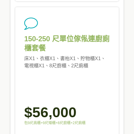
150-250 尺單位傢俬連廚廁
櫃套餐
床X1、衣櫃X1、書枱X1、貯物櫃X1、
電視櫃X1、8尺廚櫃、2尺廁櫃
$56,000
包9尺高櫃+9尺矮櫃+8尺廚櫃+2尺廁櫃