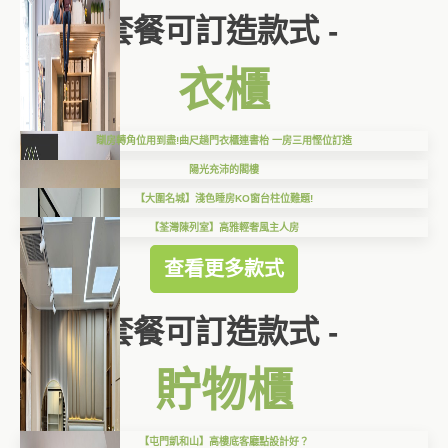
套餐可訂造款式 -
衣櫃
瞓房轉角位用到盡!曲尺趟門衣櫃連書枱 一房三用慳位訂造
陽光充沛的閣樓
【大圍名城】淺色睡房KO窗台柱位難題!
【荃灣陳列室】高雅輕奢風主人房
查看更多款式
套餐可訂造款式 -
貯物櫃
【屯門凱和山】高樓底客廳點設計好？