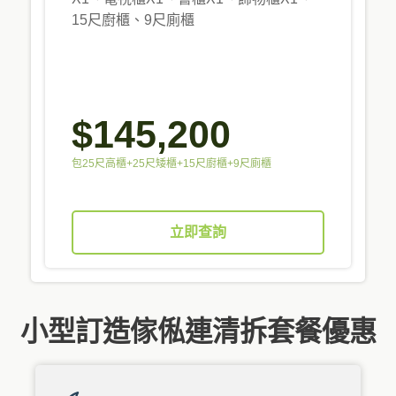
15尺廚櫃、9尺廁櫃
$145,200
包25尺高櫃+25尺矮櫃+15尺廚櫃+9尺廁櫃
立即查詢
小型訂造傢俬連清拆套餐優惠