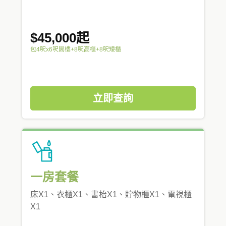
$45,000起
包4呎x6呎閣樓+8呎高櫃+8呎矮櫃
立即查詢
一房套餐
床X1、衣櫃X1、書枱X1、貯物櫃X1、電視櫃
X1