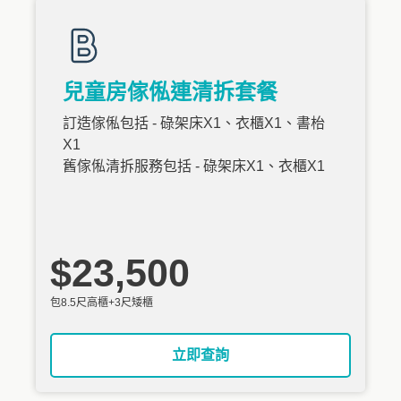
兒童房傢俬連清拆套餐
訂造傢俬包括 - 碌架床X1、衣櫃X1、書枱
X1
舊傢俬清拆服務包括 - 碌架床X1、衣櫃X1
$23,500
包8.5尺高櫃+3尺矮櫃
立即查詢