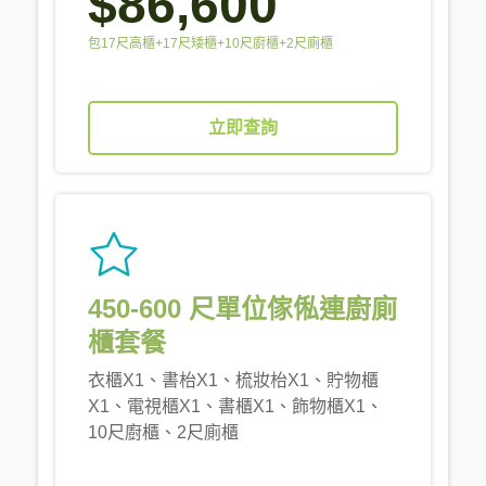
$86,600
包17尺高櫃+17尺矮櫃+10尺廚櫃+2尺廁櫃
立即查詢
450-600 尺單位傢俬連廚廁
櫃套餐
衣櫃X1、書枱X1、梳妝枱X1、貯物櫃
X1、電視櫃X1、書櫃X1、飾物櫃X1、
10尺廚櫃、2尺廁櫃