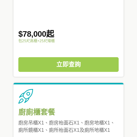
$78,000起
包25尺高櫃+25尺矮櫃
立即查詢
廚廁櫃套餐
廚房吊櫃X1、廚房枱面石X1、廚房地櫃X1、
廁所鏡櫃X1、廁所枱面石X1及廁所地櫃X1