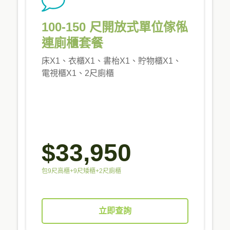
100-150 尺開放式單位傢俬
連廁櫃套餐
床X1、衣櫃X1、書枱X1、貯物櫃X1、
電視櫃X1、2尺廁櫃
$33,950
包9尺高櫃+9尺矮櫃+2尺廁櫃
立即查詢