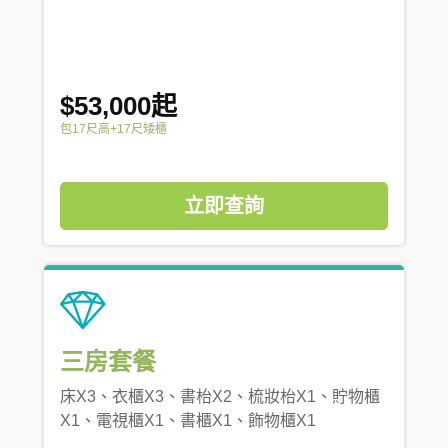
$53,000起
包17尺高+17尺矮櫃
立即查詢
三房套餐
床X3、衣櫃X3、書枱X2、梳妝枱X1、貯物櫃
X1、電視櫃X1、書櫃X1、飾物櫃X1