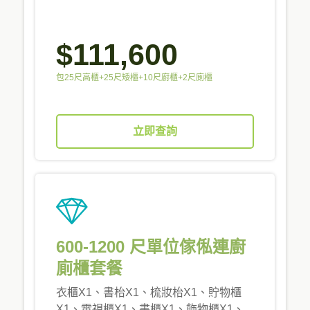
$111,600
包25尺高櫃+25尺矮櫃+10尺廚櫃+2尺廁櫃
立即查詢
600-1200 尺單位傢俬連廚
廁櫃套餐
衣櫃X1、書枱X1、梳妝枱X1、貯物櫃
X1、電視櫃X1、書櫃X1、飾物櫃X1、