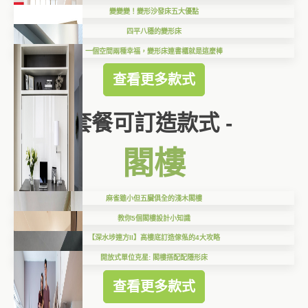
變變變！變形沙發床五大優點
四平八穩的變形床
一個空間兩種幸福，變形床連書櫃就是這麼棒
查看更多款式
套餐可訂造款式 -
閣樓
麻雀雖小但五臟俱全的淺木閣樓
教你5個閣樓設計小知識
【深水埗連方II】高樓底訂造傢俬的4大攻略
開放式單位克星: 閣樓搭配配隱形床
查看更多款式