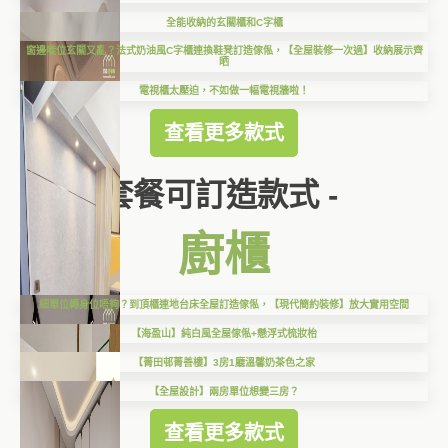
全能收納的玄關櫃和C字櫃
窗邊嘥位玄關又亂？法式奶油風C字櫃連換鞋凳訂造傢俬，【全屋裝修一次過】收納展示齊
晒
電視櫃太壓迫，不如做一幅電視牆啦！
查看更多款式
套餐可訂造款式 -
廚櫃
細單位轉身位唔夠？到頂櫃連地台床全屋訂造傢俬，【現代簡約裝修】放大實用空間
【海盈山】純白風全屋傢俬+懸浮式梳妝枱
【菁田邨菁善樓】3房1廳溫馨奶茶色之家
【全屋設計】兩房單位想變三房？
查看更多款式