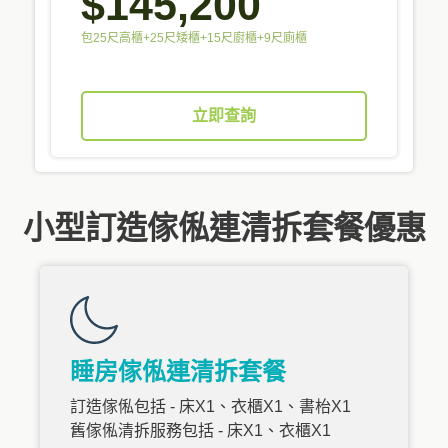
$145,200
包25尺高櫃+25尺矮櫃+15尺廚櫃+9尺廁櫃
立即查詢
小型訂造傢俬連清拆套餐優惠
睡房傢俬連清拆套餐
訂造傢俬包括 - 床X1、衣櫃X1、書枱X1
舊傢俬清拆服務包括 - 床X1、衣櫃X1