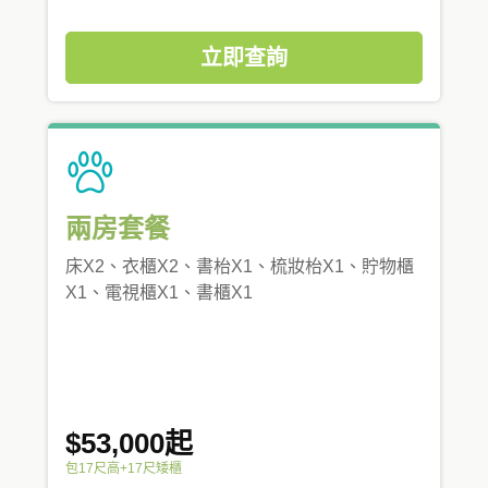
立即查詢
兩房套餐
床X2、衣櫃X2、書枱X1、梳妝枱X1、貯物櫃
X1、電視櫃X1、書櫃X1
$53,000起
包17尺高+17尺矮櫃