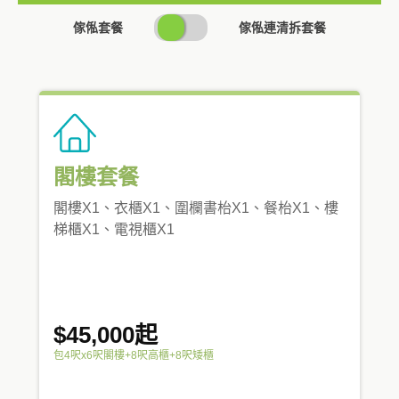
SWITCH
傢俬套餐
傢俬連清拆套餐
PRICING
閣樓套餐
閣樓X1、衣櫃X1、圍欄書枱X1、餐枱X1、樓
梯櫃X1、電視櫃X1
$45,000起
包4呎x6呎閣樓+8呎高櫃+8呎矮櫃