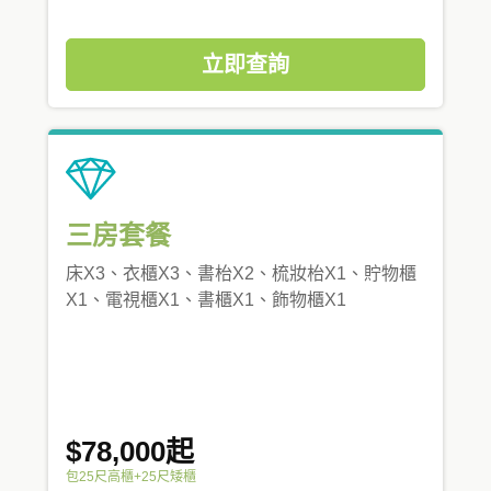
立即查詢
三房套餐
床X3、衣櫃X3、書枱X2、梳妝枱X1、貯物櫃
X1、電視櫃X1、書櫃X1、飾物櫃X1
$78,000起
包25尺高櫃+25尺矮櫃