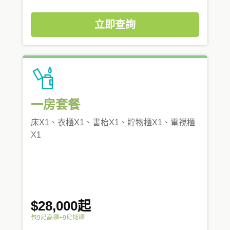
立即查詢
一房套餐
床X1、衣櫃X1、書枱X1、貯物櫃X1、電視櫃
X1
$28,000起
包9尺高櫃+9尺矮櫃