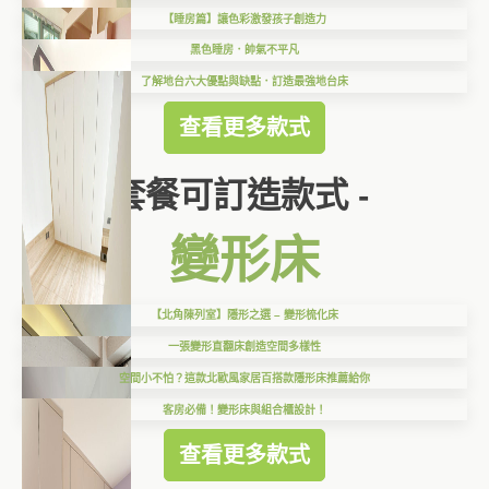
【睡房篇】讓色彩激發孩子創造力
黑色睡房．帥氣不平凡
了解地台六大優點與缺點．訂造最強地台床
查看更多款式
套餐可訂造款式 -
變形床
【北角陳列室】隱形之選 – 變形梳化床
一張變形直翻床創造空間多樣性
空間小不怕？這款北歐風家居百搭款隱形床推薦給你
客房必備！變形床與組合櫃設計！
查看更多款式