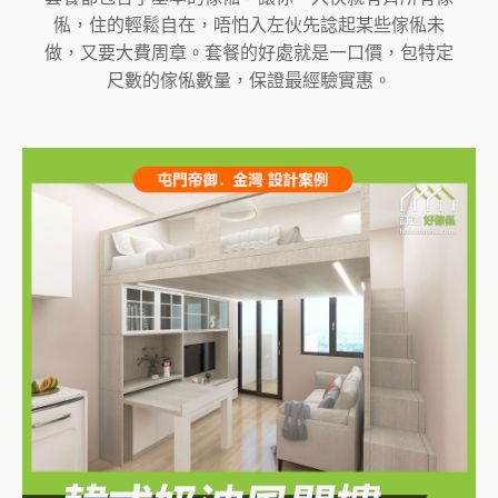
俬，住的輕鬆自在，唔怕入左伙先諗起某些傢俬未
做，又要大費周章。套餐的好處就是一口價，包特定
尺數的傢俬數量，保證最經驗實惠。