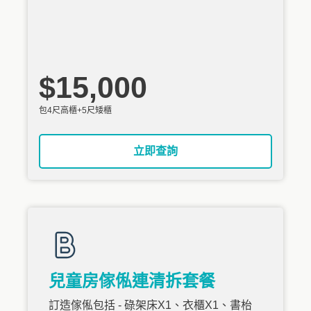
$15,000
包4尺高櫃+5尺矮櫃
立即查詢
兒童房傢俬連清拆套餐
訂造傢俬包括 - 碌架床X1、衣櫃X1、書枱