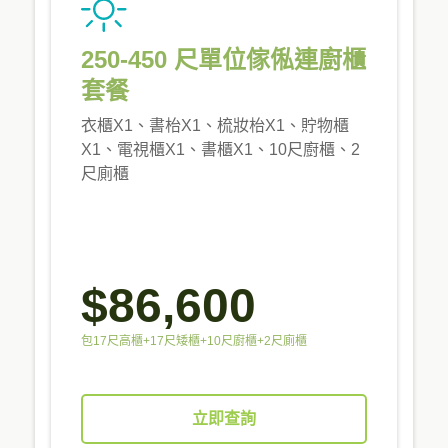
250-450 尺單位傢俬連廚櫃
套餐
衣櫃X1、書枱X1、梳妝枱X1、貯物櫃
X1、電視櫃X1、書櫃X1、10尺廚櫃、2
尺廁櫃
$86,600
包17尺高櫃+17尺矮櫃+10尺廚櫃+2尺廁櫃
立即查詢