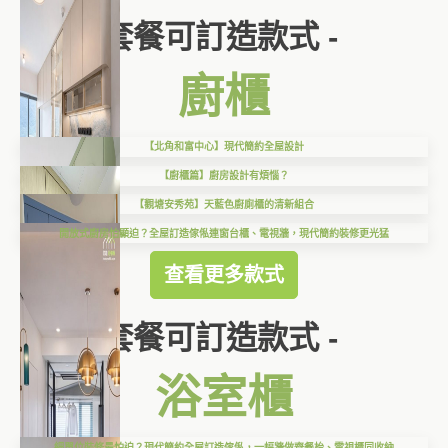
套餐可訂造款式 -
廚櫃
【北角和富中心】現代簡約全屋設計
【廚櫃篇】廚房設計有煩惱？
【觀塘安秀苑】天藍色廚廁櫃的清新組合
開放式廚房怕顯迫？全屋訂造傢俬連窗台櫃、電視牆，現代簡約裝修更光猛
查看更多款式
套餐可訂造款式 -
浴室櫃
細單位裝修最怕迫？現代簡約全屋訂造傢俬，一幅牆做齊餐枱、電視櫃同收納