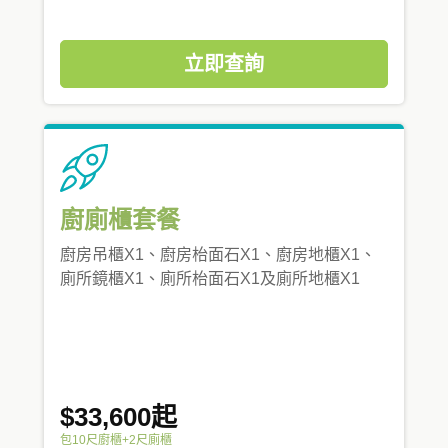
立即查詢
廚廁櫃套餐
廚房吊櫃X1、廚房枱面石X1、廚房地櫃X1、
廁所鏡櫃X1、廁所枱面石X1及廁所地櫃X1
$33,600起
包10尺廚櫃+2尺廁櫃