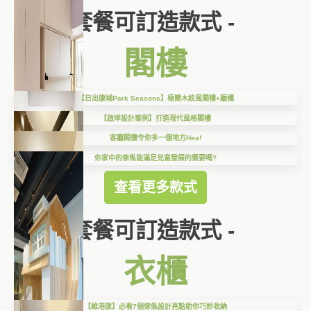
套餐可訂造款式 -
閣樓
【日出康城Park Seasons】極簡木紋風閣樓+廳櫃
【啟岸設計案例】打造現代風格閣樓
客廳閣樓令你多一個地方Hea!
你家中的傢俬能滿足兒童發展的需要嗎?
查看更多款式
套餐可訂造款式 -
衣櫃
【維港匯】必看7個傢俬設計亮點助你巧妙收納