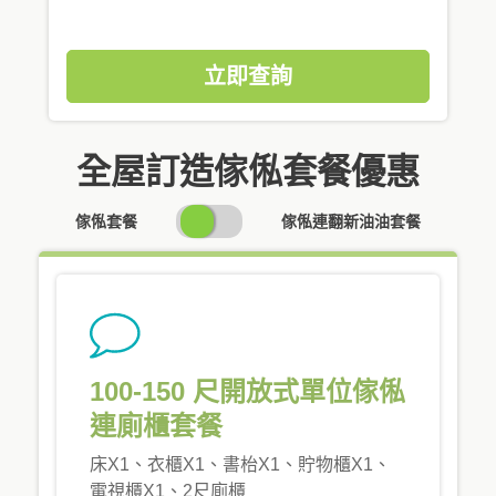
立即查詢
全屋訂造傢俬套餐優惠
SWITCH
傢俬套餐
傢俬連翻新油油套餐
PRICING
100-150 尺開放式單位傢俬
連廁櫃套餐
床X1、衣櫃X1、書枱X1、貯物櫃X1、
電視櫃X1、2尺廁櫃