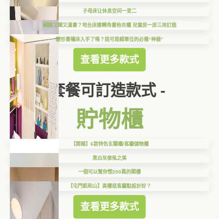
子母床让休息空间一变二
細路又瞓又溫書？地台床連轉角書枱衣櫃 兒童房一房三用訂造
變形書檯床入手了嗎？這可是細單位的必備“神器”
查看更多款式
套餐可訂造款式 -
貯物櫃
【開箱】6款特色玄關櫃/客廳儲物櫃
黑白灰傢俬之美
一個可以幫你慳200萬的閣樓
【屯門凱和山】高樓底客廳點設計好？
查看更多款式