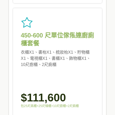
450-600 尺單位傢俬連廚廁
櫃套餐
衣櫃X1、書枱X1、梳妝枱X1、貯物櫃
X1、電視櫃X1、書櫃X1、飾物櫃X1、
10尺廚櫃、2尺廁櫃
$111,600
包25尺高櫃+25尺矮櫃+10尺廚櫃+2尺廁櫃