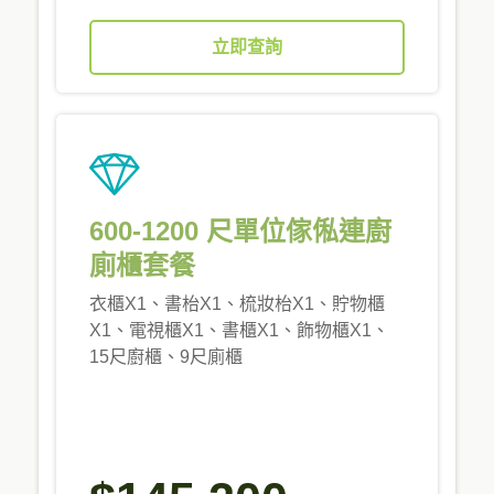
立即查詢
600-1200 尺單位傢俬連廚
廁櫃套餐
衣櫃X1、書枱X1、梳妝枱X1、貯物櫃
X1、電視櫃X1、書櫃X1、飾物櫃X1、
15尺廚櫃、9尺廁櫃