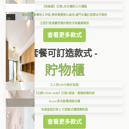
【收納篇】訂造L形衣櫃的三大優點
飄窗位變身書枱工作區,睡房瞓覺辦公兩用,趟門衣櫃訂造慳出半間房
五招打造溫馨舒適的開放式客廳兼睡房
查看更多款式
套餐可訂造款式 -
貯物櫃
工人房100分設計指南!
【元朗YOHO HUB】訂造3部曲：開箱粉嫩的家
Essie多功能電視組合櫃
全屋傢俬訂造 || 打造歐式優雅簡約風
查看更多款式