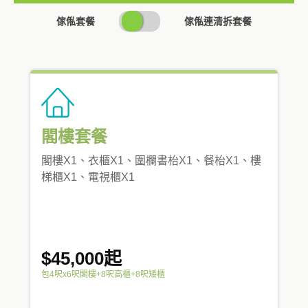
SWITCH
傢俬套餐
傢俬連清拆套餐
PRICING
閣樓套餐
閣樓X1、衣櫃X1、圍欄書枱X1、餐枱X1、樓
梯櫃X1、電視櫃X1
$45,000起
包4呎x6呎閣樓+8呎高櫃+8呎矮櫃