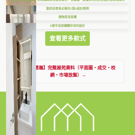
劏房投資者必看的1劏4設計案例
儲物型浴室櫃
8個令浴室櫃變好用的設計
查看更多款式
查看【澐瀚】完整屋苑資料（平面圖・成交・校
網・市場放盤）→