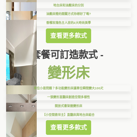
地台床和油壓床的分別
油壓床燈的開關方式你想好了嗎?
香檳玫瑰色主人房的4大時尚美學
查看更多款式
套餐可訂造款式 -
變形床
單位小是問題？多功能變形床讓單位瞬間變大100尺
一張變形直翻床創造空間多樣性
開放式書架連變形床
【小空間救世主】直翻床與地台床組合
查看更多款式