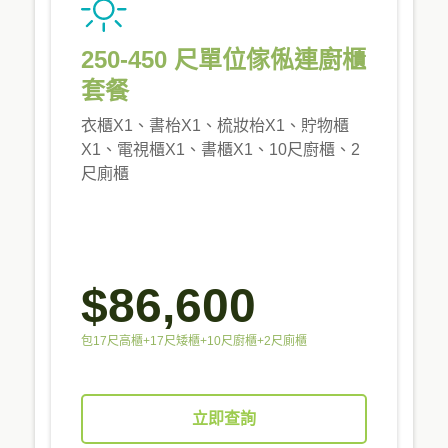
250-450 尺單位傢俬連廚櫃
套餐
衣櫃X1、書枱X1、梳妝枱X1、貯物櫃
X1、電視櫃X1、書櫃X1、10尺廚櫃、2
尺廁櫃
$86,600
包17尺高櫃+17尺矮櫃+10尺廚櫃+2尺廁櫃
立即查詢