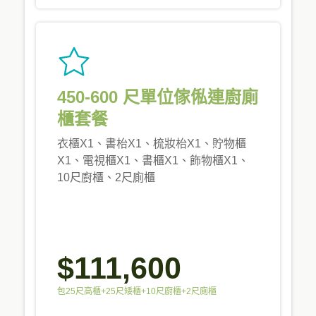
450-600 尺單位傢俬連廚廁
櫃套餐
衣櫃X1、書枱X1、梳妝枱X1、貯物櫃
X1、電視櫃X1、書櫃X1、飾物櫃X1、
10尺廚櫃、2尺廁櫃
$111,600
包25尺高櫃+25尺矮櫃+10尺廚櫃+2尺廁櫃