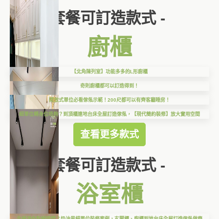
套餐可訂造款式 -
廚櫃
【北角陳列室】功能多多的L形廚櫃
奇則廚櫃都可以訂造得到！
開放式單位必看傢俬示範！200尺都可以有齊客廳睡房！
細單位轉身位唔夠？到頂櫃連地台床全屋訂造傢俬，【現代簡約裝修】放大實用空間
查看更多款式
套餐可訂造款式 -
浴室櫃
全屋淨色點解唔悶？奶油風細單位裝修案例，玄關櫃、廚櫃到地台床全屋訂造傢俬做齊