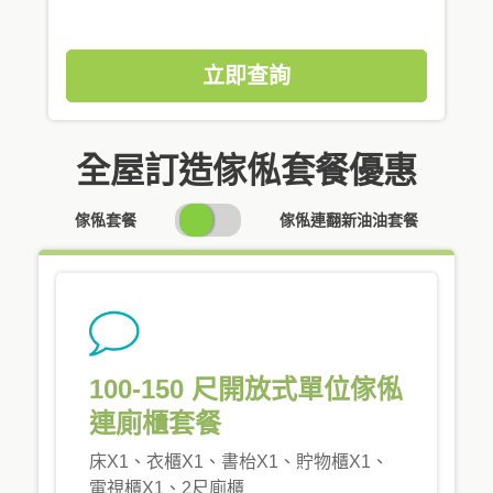
立即查詢
全屋訂造傢俬套餐優惠
SWITCH
傢俬套餐
傢俬連翻新油油套餐
PRICING
100-150 尺開放式單位傢俬
連廁櫃套餐
床X1、衣櫃X1、書枱X1、貯物櫃X1、
電視櫃X1、2尺廁櫃