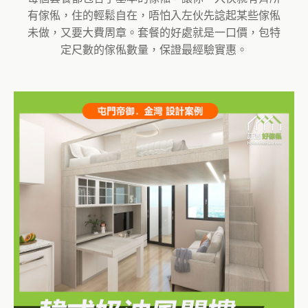
有傢俬，住的輕鬆自在，唔怕入左伙先諗起某些傢俬
未做，又要大費周章。套餐的好處就是一口價，包特
定尺數的傢俬數量，保證最經驗實惠。