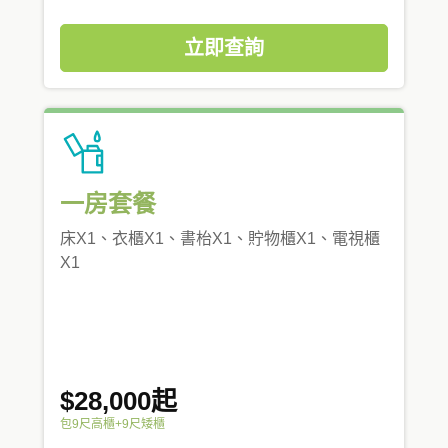
立即查詢
一房套餐
床X1、衣櫃X1、書枱X1、貯物櫃X1、電視櫃
X1
$28,000起
包9尺高櫃+9尺矮櫃