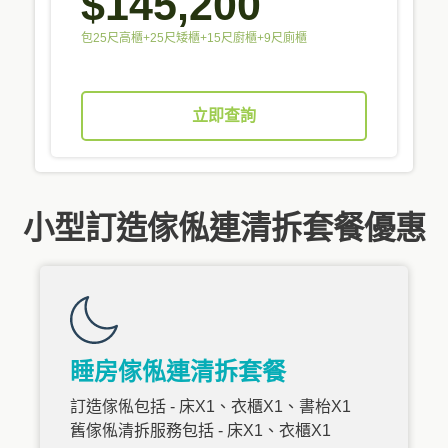
$145,200
包25尺高櫃+25尺矮櫃+15尺廚櫃+9尺廁櫃
立即查詢
小型訂造傢俬連清拆套餐優惠
睡房傢俬連清拆套餐
訂造傢俬包括 - 床X1、衣櫃X1、書枱X1
舊傢俬清拆服務包括 - 床X1、衣櫃X1