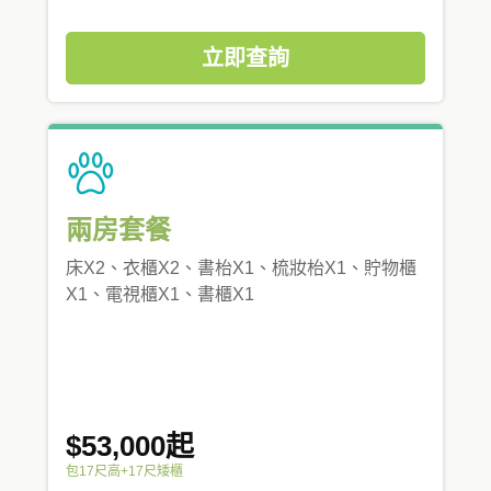
立即查詢
兩房套餐
床X2、衣櫃X2、書枱X1、梳妝枱X1、貯物櫃
X1、電視櫃X1、書櫃X1
$53,000起
包17尺高+17尺矮櫃