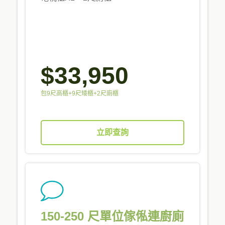
$33,950
包9尺高櫃+9尺矮櫃+2尺廁櫃
立即查詢
150-250 尺單位傢俬連廚廁