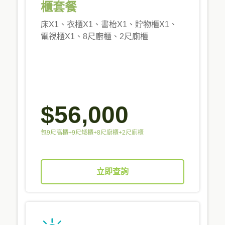
櫃套餐
床X1、衣櫃X1、書枱X1、貯物櫃X1、
電視櫃X1、8尺廚櫃、2尺廁櫃
$56,000
包9尺高櫃+9尺矮櫃+8尺廚櫃+2尺廁櫃
立即查詢