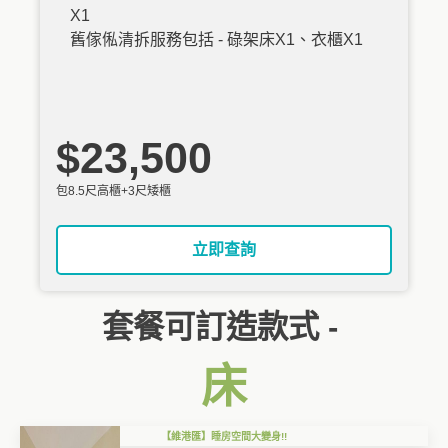
X1
舊傢俬清拆服務包括 - 碌架床X1、衣櫃X1
$23,500
包8.5尺高櫃+3尺矮櫃
立即查詢
套餐可訂造款式 -
床
【維港匯】睡房空間大變身!!