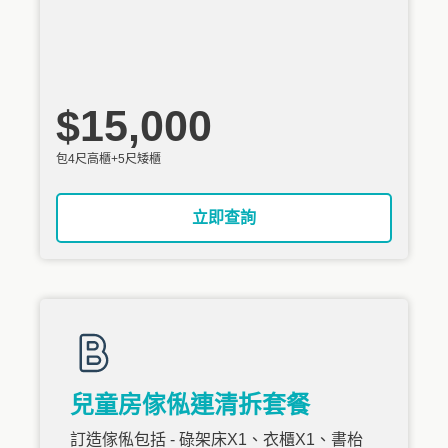
$15,000
包4尺高櫃+5尺矮櫃
立即查詢
兒童房傢俬連清拆套餐
訂造傢俬包括 - 碌架床X1、衣櫃X1、書枱