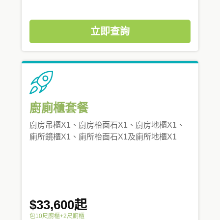
立即查詢
廚廁櫃套餐
廚房吊櫃X1、廚房枱面石X1、廚房地櫃X1、
廁所鏡櫃X1、廁所枱面石X1及廁所地櫃X1
$33,600起
包10尺廚櫃+2尺廁櫃