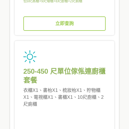
包9尺高櫃+9尺矮櫃+8尺廚櫃+2尺廁櫃
立即查詢
250-450 尺單位傢俬連廚櫃
套餐
衣櫃X1、書枱X1、梳妝枱X1、貯物櫃
X1、電視櫃X1、書櫃X1、10尺廚櫃、2
尺廁櫃