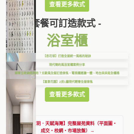
查看更多款式
套餐可訂造款式 -
浴室櫃
【杏花邨】打造全屋統一風格的秘訣
現代簡約風浴室櫃案例分享
細單位收納唔夠用？北歐風全屋訂造傢俬，電視櫃連牆一體、地台床床底全櫃桶
【富景花園】2房1廳現代輕奢全屋傢俬
查看更多款式
查看【溋玥．天賦海灣】完整屋苑資料（平面圖・
成交・校網・市場放盤）→