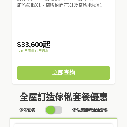
廁所鏡櫃X1、廁所枱面石X1及廁所地櫃X1
$33,600起
包10尺廚櫃+2尺廁櫃
立即查詢
全屋訂造傢俬套餐優惠
SWITCH
傢俬套餐
傢俬連翻新油油套餐
PRICING