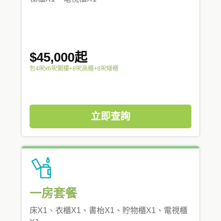
$45,000起
包4呎x6呎閣樓+8呎高櫃+8呎矮櫃
立即查詢
一房套餐
床X1、衣櫃X1、書枱X1、貯物櫃X1、電視櫃