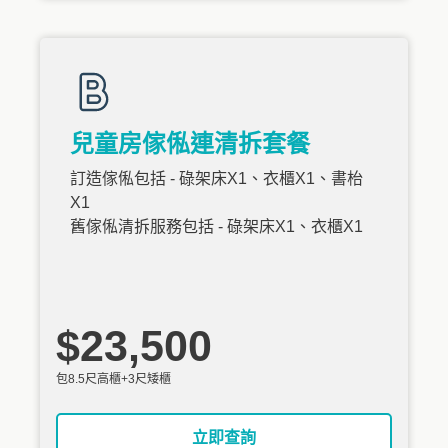
兒童房傢俬連清拆套餐
訂造傢俬包括 - 碌架床X1、衣櫃X1、書枱
X1
舊傢俬清拆服務包括 - 碌架床X1、衣櫃X1
$23,500
包8.5尺高櫃+3尺矮櫃
立即查詢