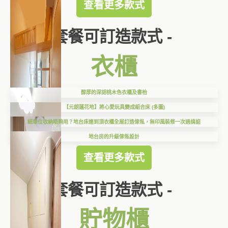
查看更多款式
套餐可訂造款式 -
衣櫃
醇厚的深胡桃木色衣櫃及書枱
【元朗蓮花地】將心愛玩具變成組合床 (多圖)
細單位收納唔夠用？地台床連到頂衣櫃全屋訂造傢俬，無印風裝修一次過搞掂
地台房的升級傢俬設計
查看更多款式
套餐可訂造款式 -
貯物櫃