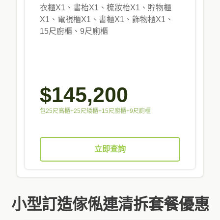
衣櫃X1、書枱X1、梳妝枱X1、貯物櫃
X1、電視櫃X1、書櫃X1、飾物櫃X1、
15尺廚櫃、9尺廁櫃
$145,200
包25尺高櫃+25尺矮櫃+15尺廚櫃+9尺廁櫃
立即查詢
小型訂造傢俬連清拆套餐優惠