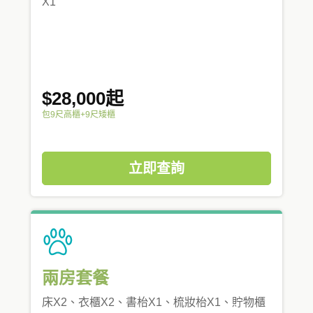
X1
$28,000起
包9尺高櫃+9尺矮櫃
立即查詢
兩房套餐
床X2、衣櫃X2、書枱X1、梳妝枱X1、貯物櫃