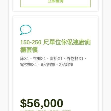
立即查詢
150-250 尺單位傢俬連廚廁
櫃套餐
床X1、衣櫃X1、書枱X1、貯物櫃X1、
電視櫃X1、8尺廚櫃、2尺廁櫃
$56,000