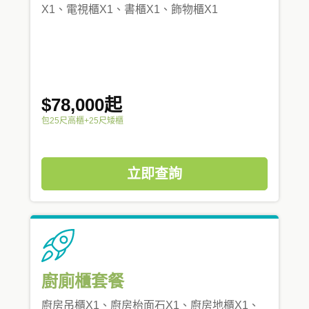
X1、電視櫃X1、書櫃X1、飾物櫃X1
$78,000起
包25尺高櫃+25尺矮櫃
立即查詢
廚廁櫃套餐
廚房吊櫃X1、廚房枱面石X1、廚房地櫃X1、