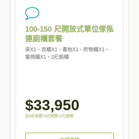
100-150 尺開放式單位傢俬
連廁櫃套餐
床X1、衣櫃X1、書枱X1、貯物櫃X1、
電視櫃X1、2尺廁櫃
$33,950
包9尺高櫃+9尺矮櫃+2尺廁櫃