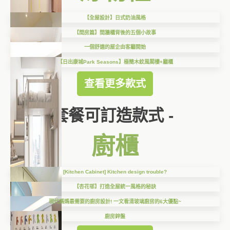
【全屋設計】日式奶油風格
【間房篇】間牆櫃背後的五個小故事
一個舒適的屋企由客廳開始
【日出康城Park Seasons】極簡木紋風閣樓+廳櫃
查看更多款式
套餐可訂造款式 -
廚櫃
[Kitchen Cabinet] Kitchen design trouble?
【杏花邨】打造全屋統一風格的秘訣
現代媽媽最需要的廚房設計! 一文看清玻璃廚房的6大優點~
廚房鋅盤