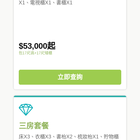
X1、電視櫃X1、書櫃X1
$53,000起
包17尺高+17尺矮櫃
立即查詢
三房套餐
床X3、衣櫃X3、書枱X2、梳妝枱X1、貯物櫃