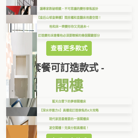
讓專家跌破眼鏡，不可思議的變形傢俬設計
【皇后山邨皇樂樓】間房櫃和直翻床用盡空間！
枱和床一齊變形你又見過未~!
訂造變形床連餐枱必須要瞭解的幾個關鍵部分
查看更多款式
套餐可訂造款式 -
閣樓
藍天白雲下的夢想閣樓床
【深水埗連方II】高樓底訂造傢俬的4大攻略
現代家居最需要的一張閣樓床
凌空閣樓！完美分割高樓底！