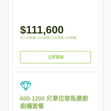
$111,600
包25尺高櫃+25尺矮櫃+10尺廚櫃+2尺廁櫃
立即查詢
600-1200 尺單位傢俬連廚
廁櫃套餐