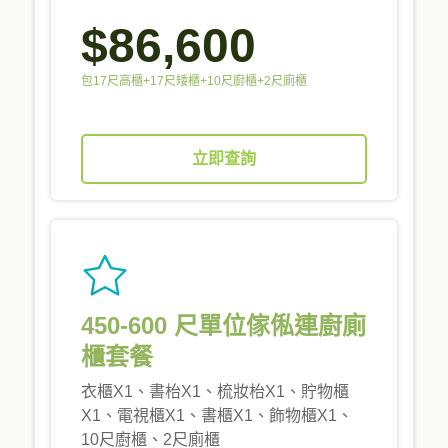
$86,600
包17尺高櫃+17尺矮櫃+10尺廚櫃+2尺廁櫃
立即查詢
450-600 尺單位傢俬連廚廁
櫃套餐
衣櫃X1、書枱X1、梳妝枱X1、貯物櫃
X1、電視櫃X1、書櫃X1、飾物櫃X1、
10尺廚櫃、2尺廁櫃