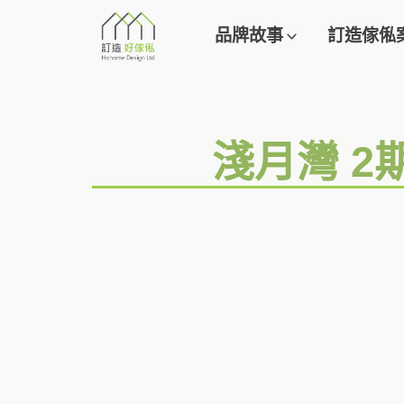
品牌故事
訂造傢俬
淺月灣 2