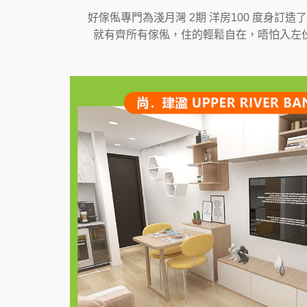
好傢俬專門為淺月灣 2期 洋房100 度身
就有齊所有傢俬，住的輕鬆自在，唔怕入左