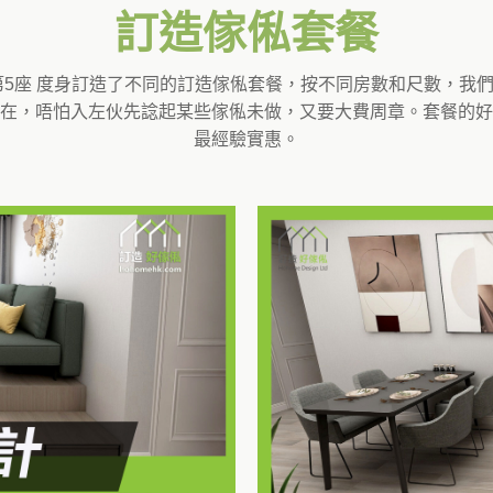
訂造傢俬套餐
RIZON 第5座 度身訂造了不同的訂造傢俬套餐，按不同房數和尺數
在，唔怕入左伙先諗起某些傢俬未做，又要大費周章。套餐的好
最經驗實惠。