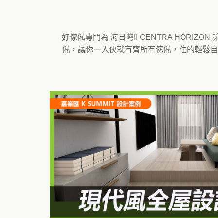
好傢俬專門為 海日灣II CENTRA HO
俬，讓你一入伙就有齊所有傢俬，住的輕鬆自