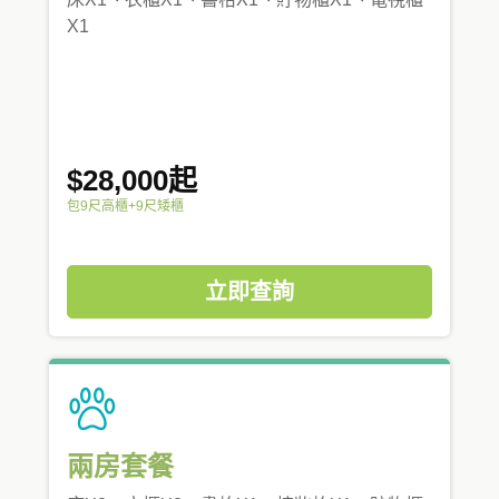
X1
$28,000起
包9尺高櫃+9尺矮櫃
立即查詢
兩房套餐