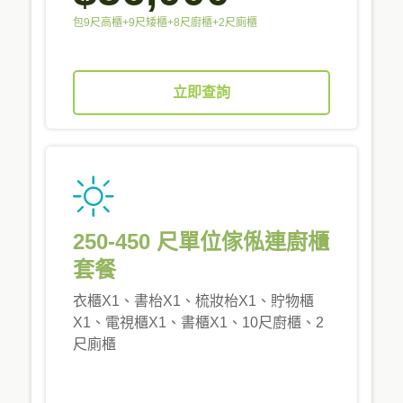
包9尺高櫃+9尺矮櫃+8尺廚櫃+2尺廁櫃
立即查詢
250-450 尺單位傢俬連廚櫃
套餐
衣櫃X1、書枱X1、梳妝枱X1、貯物櫃
X1、電視櫃X1、書櫃X1、10尺廚櫃、2
尺廁櫃