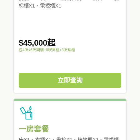
梯櫃X1、電視櫃X1
$45,000起
包4呎x6呎閣樓+8呎高櫃+8呎矮櫃
立即查詢
一房套餐
床X1、衣櫃X1、書枱X1、貯物櫃X1、電視櫃