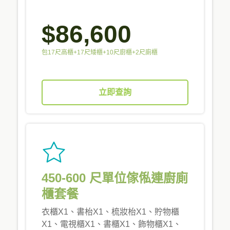
$86,600
包17尺高櫃+17尺矮櫃+10尺廚櫃+2尺廁櫃
立即查詢
450-600 尺單位傢俬連廚廁
櫃套餐
衣櫃X1、書枱X1、梳妝枱X1、貯物櫃
X1、電視櫃X1、書櫃X1、飾物櫃X1、