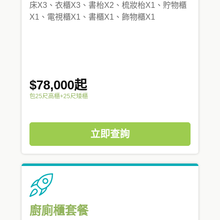
床X3、衣櫃X3、書枱X2、梳妝枱X1、貯物櫃
X1、電視櫃X1、書櫃X1、飾物櫃X1
$78,000起
包25尺高櫃+25尺矮櫃
立即查詢
廚廁櫃套餐