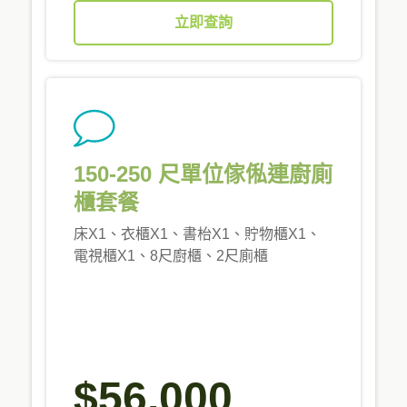
立即查詢
150-250 尺單位傢俬連廚廁
櫃套餐
床X1、衣櫃X1、書枱X1、貯物櫃X1、
電視櫃X1、8尺廚櫃、2尺廁櫃
$56,000