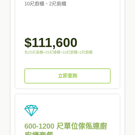
10尺廚櫃、2尺廁櫃
$111,600
包25尺高櫃+25尺矮櫃+10尺廚櫃+2尺廁櫃
立即查詢
600-1200 尺單位傢俬連廚