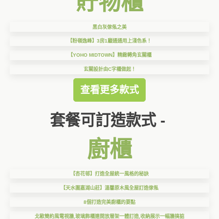
貯物櫃
黑白灰傢俬之美
【粉嶺逸峰】3房1廳通通用上淺色系！
【YOHO MIDTOWN】精緻轉角玄關櫃
玄關設計由C字櫃做起！
查看更多款式
套餐可訂造款式 -
廚櫃
【杏花邨】打造全屋統一風格的秘訣
【天水圍嘉湖山莊】溫馨原木風全屋訂造傢俬
8個打造完美廚櫃的要點
北歐簡約風電視牆,玻璃飾櫃連開放層架一體訂造,收納展示一幅牆搞掂