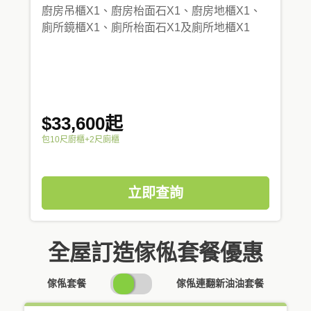
廚房吊櫃X1、廚房枱面石X1、廚房地櫃X1、
廁所鏡櫃X1、廁所枱面石X1及廁所地櫃X1
$33,600起
包10尺廚櫃+2尺廁櫃
立即查詢
全屋訂造傢俬套餐優惠
SWITCH
傢俬套餐
傢俬連翻新油油套餐
PRICING