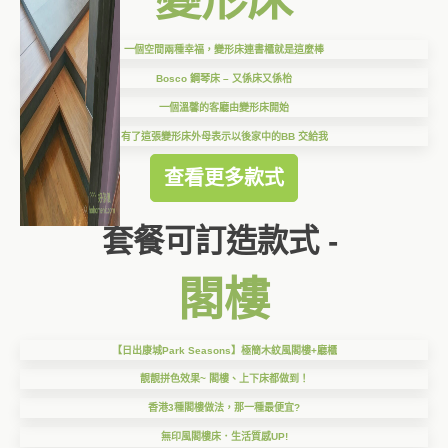
一個空間兩種幸福，變形床連書櫃就是這麼棒
Bosco 鋼琴床 – 又係床又係枱
一個溫馨的客廳由變形床開始
有了這張變形床外母表示以後家中的BB 交給我
查看更多款式
套餐可訂造款式 -
閣樓
【日出康城Park Seasons】極簡木紋風閣樓+廳櫃
靚靚拼色效果~ 閣樓、上下床都做到！
香港3種閣樓做法，那一種最便宜?
無印風閣樓床．生活質感UP!