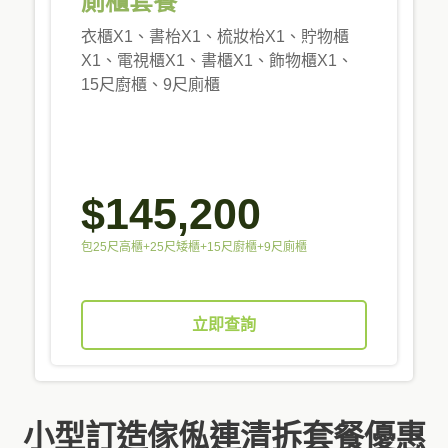
廁櫃套餐
衣櫃X1、書枱X1、梳妝枱X1、貯物櫃
X1、電視櫃X1、書櫃X1、飾物櫃X1、
15尺廚櫃、9尺廁櫃
$145,200
包25尺高櫃+25尺矮櫃+15尺廚櫃+9尺廁櫃
立即查詢
小型訂造傢俬連清拆套餐優惠