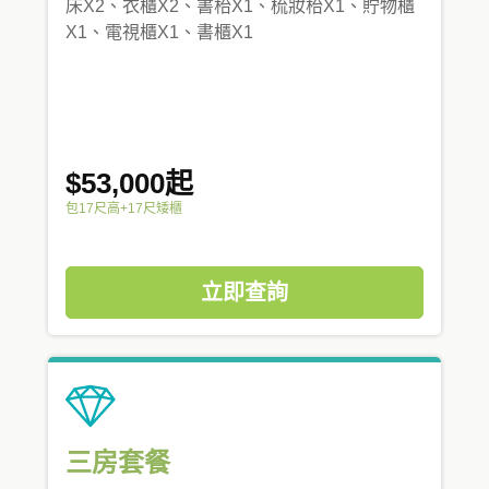
床X2、衣櫃X2、書枱X1、梳妝枱X1、貯物櫃
X1、電視櫃X1、書櫃X1
$53,000起
包17尺高+17尺矮櫃
立即查詢
三房套餐