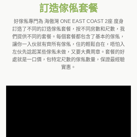
訂造傢俬套餐
好傢俬專門為 海傲灣 ONE EAST COAST 2座 度身
訂造了不同的訂造傢俬套餐，按不同房數和尺數，我
們提供不同的套餐。每個套餐都包含了基本的傢俬，
讓你一入伙就有齊所有傢俬，住的輕鬆自在，唔怕入
左伙先諗起某些傢俬未做，又要大費周章。套餐的好
處就是一口價，包特定尺數的傢俬數量，保證最經驗
實惠。