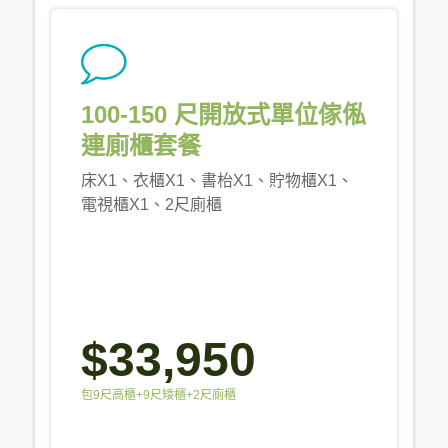
100-150 尺開放式單位傢俬
連廁櫃套餐
床X1、衣櫃X1、書枱X1、貯物櫃X1、
電視櫃X1、2尺廁櫃
$33,950
包9尺高櫃+9尺矮櫃+2尺廁櫃