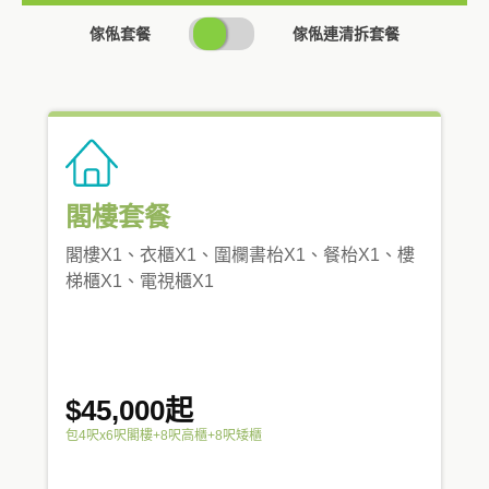
SWITCH
傢俬套餐
傢俬連清拆套餐
PRICING
閣樓套餐
閣樓X1、衣櫃X1、圍欄書枱X1、餐枱X1、樓
梯櫃X1、電視櫃X1
$45,000起
包4呎x6呎閣樓+8呎高櫃+8呎矮櫃