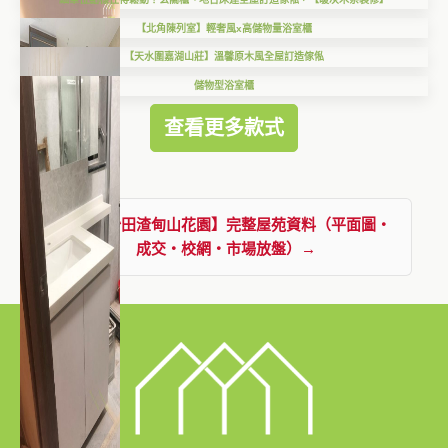
【北角陳列室】輕奢風x高儲物量浴室櫃
【天水圍嘉湖山莊】溫馨原木風全屋訂造傢俬
儲物型浴室櫃
查看更多款式
查看【沙田渣甸山花園】完整屋苑資料（平面圖・
成交・校網・市場放盤）→