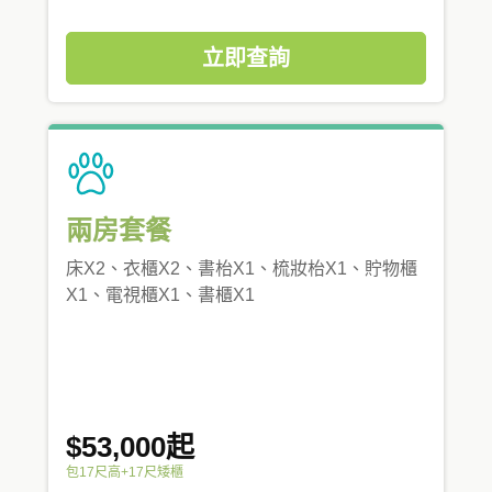
立即查詢
兩房套餐
床X2、衣櫃X2、書枱X1、梳妝枱X1、貯物櫃
X1、電視櫃X1、書櫃X1
$53,000起
包17尺高+17尺矮櫃