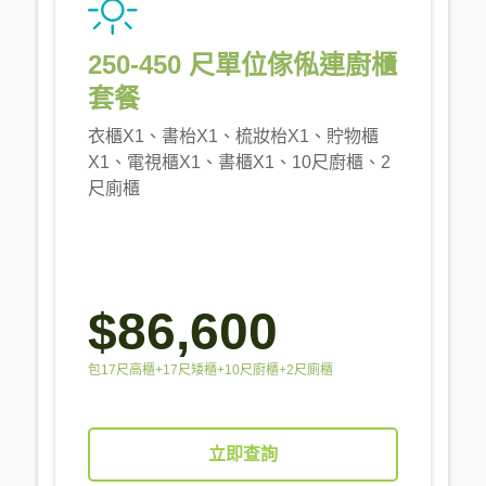
250-450 尺單位傢俬連廚櫃
套餐
衣櫃X1、書枱X1、梳妝枱X1、貯物櫃
X1、電視櫃X1、書櫃X1、10尺廚櫃、2
尺廁櫃
$86,600
包17尺高櫃+17尺矮櫃+10尺廚櫃+2尺廁櫃
立即查詢