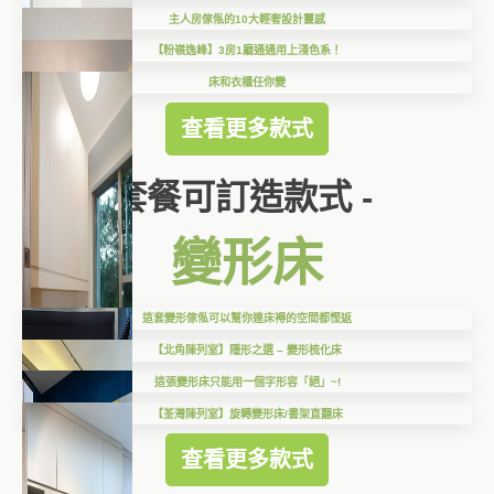
主人房傢俬的10大輕奢設計靈感
【粉嶺逸峰】3房1廳通通用上淺色系！
床和衣櫃任你變
查看更多款式
套餐可訂造款式 -
變形床
這套變形傢俬可以幫你連床褥的空間都慳返
【北角陳列室】隱形之選 – 變形梳化床
這張變形床只能用一個字形容「絕」~!
【荃灣陳列室】旋轉變形床/書架直翻床
查看更多款式