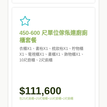
450-600 尺單位傢俬連廚廁
櫃套餐
衣櫃X1、書枱X1、梳妝枱X1、貯物櫃
X1、電視櫃X1、書櫃X1、飾物櫃X1、
10尺廚櫃、2尺廁櫃
$111,600
包25尺高櫃+25尺矮櫃+10尺廚櫃+2尺廁櫃