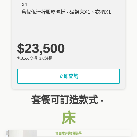
X1
舊傢俬清拆服務包括 - 碌架床X1、衣櫃X1
$23,500
包8.5尺高櫃+3尺矮櫃
立即查詢
套餐可訂造款式 -
床
雪白睡房的7種美學