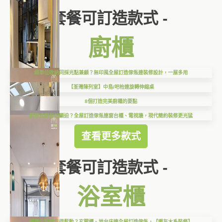
套餐可訂造款式 -
廚櫃
細單位收納同採光點兼顧？無印風全屋訂造傢俬連裝修設計，一屋多用
【荃灣陳列室】中島/吧枱連旋轉伸縮桌
8個打造完美廚櫃的要點
開放式廚房怕顯迫？全屋訂造傢俬連窗台櫃、電視牆，現代簡約裝修更光猛
查看更多款式
套餐可訂造款式 -
浴室櫃
細單位點樣住得鬆動？玄關櫃、地台床連全屋訂造傢俬，【暖灰木系裝修】