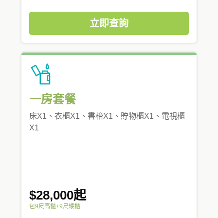
立即查詢
一房套餐
床X1、衣櫃X1、書枱X1、貯物櫃X1、電視櫃
X1
$28,000起
包9尺高櫃+9尺矮櫃