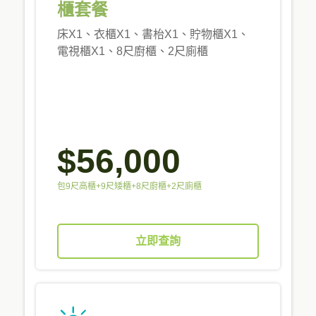
櫃套餐
床X1、衣櫃X1、書枱X1、貯物櫃X1、
電視櫃X1、8尺廚櫃、2尺廁櫃
$56,000
包9尺高櫃+9尺矮櫃+8尺廚櫃+2尺廁櫃
立即查詢