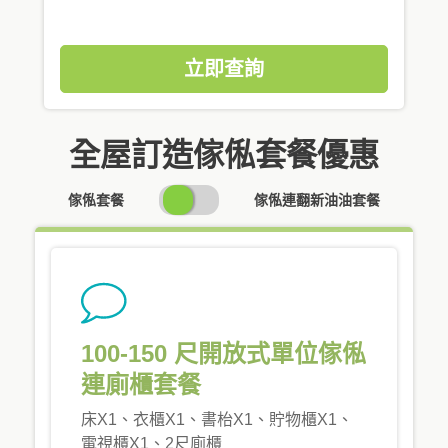
立即查詢
全屋訂造傢俬套餐優惠
SWITCH
傢俬套餐
傢俬連翻新油油套餐
PRICING
100-150 尺開放式單位傢俬
連廁櫃套餐
床X1、衣櫃X1、書枱X1、貯物櫃X1、
電視櫃X1、2尺廁櫃