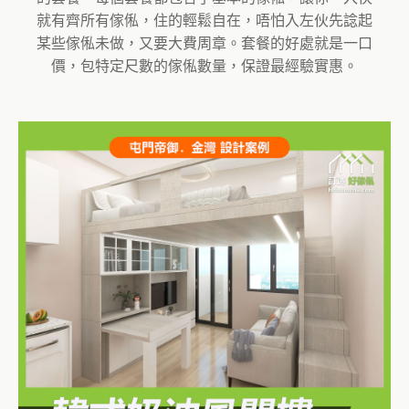
就有齊所有傢俬，住的輕鬆自在，唔怕入左伙先諗起
某些傢俬未做，又要大費周章。套餐的好處就是一口
價，包特定尺數的傢俬數量，保證最經驗實惠。