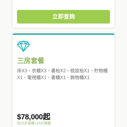
立即查詢
三房套餐
床X3、衣櫃X3、書枱X2、梳妝枱X1、貯物櫃
X1、電視櫃X1、書櫃X1、飾物櫃X1
$78,000起
包25尺高櫃+25尺矮櫃