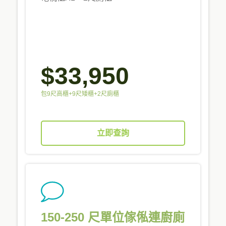
$33,950
包9尺高櫃+9尺矮櫃+2尺廁櫃
立即查詢
150-250 尺單位傢俬連廚廁