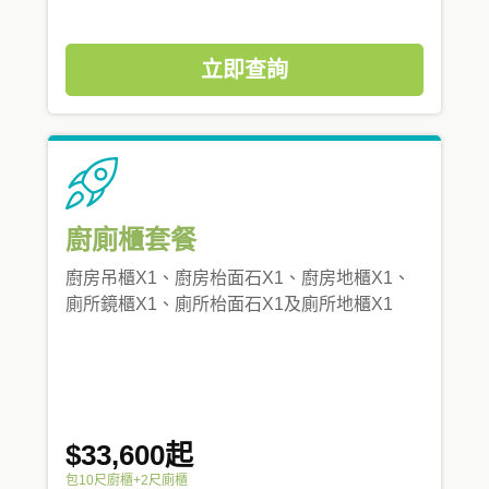
立即查詢
廚廁櫃套餐
廚房吊櫃X1、廚房枱面石X1、廚房地櫃X1、
廁所鏡櫃X1、廁所枱面石X1及廁所地櫃X1
$33,600起
包10尺廚櫃+2尺廁櫃