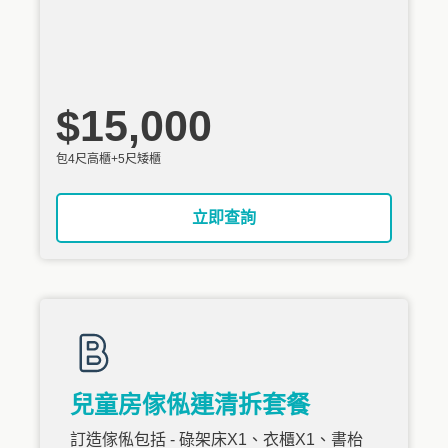
$15,000
包4尺高櫃+5尺矮櫃
立即查詢
兒童房傢俬連清拆套餐
訂造傢俬包括 - 碌架床X1、衣櫃X1、書枱