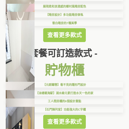
展現柔和浪漫感的鄉村風睡房配色
【睡房設計】多功能睡房傢俬
雪白睡房的7種美學
查看更多款式
套餐可訂造款式 -
貯物櫃
【元朗爾巒】看不見的隱形門設計
【油塘親海駅】湖水綠元素打造水天一色的家
工人間房櫃的6個設計重點
【石門陳列室】功能強大的C字櫃
查看更多款式