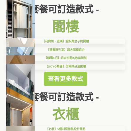
套餐可訂造款式 -
閣樓
【利奧坊．壹隅】貓奴與主子的閣樓
【荃灣陳列室】超大閣樓組合
【精選8招】納米空間的收納秘笈
【SOYO雋薈】型格精品風閣樓
查看更多款式
套餐可訂造款式 -
衣櫃
【必看】5個村屋傢俬設計重點