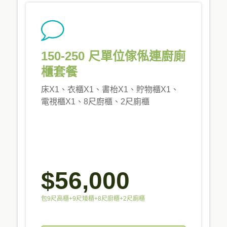
150-250 尺單位傢俬連廚廁
櫃套餐
床X1、衣櫃X1、書枱X1、貯物櫃X1、
電視櫃X1、8尺廚櫃、2尺廁櫃
$56,000
包9尺高櫃+9尺矮櫃+8尺廚櫃+2尺廁櫃