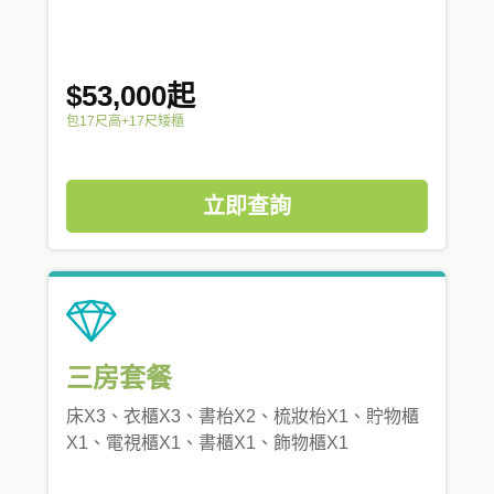
$53,000起
包17尺高+17尺矮櫃
立即查詢
三房套餐
床X3、衣櫃X3、書枱X2、梳妝枱X1、貯物櫃
X1、電視櫃X1、書櫃X1、飾物櫃X1