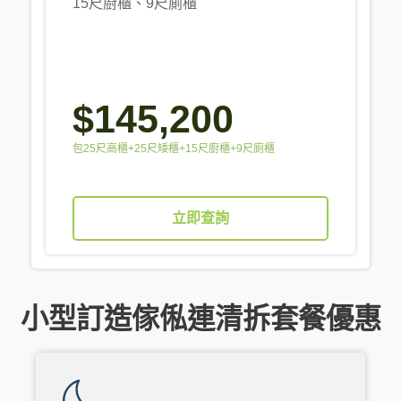
15尺廚櫃、9尺廁櫃
$145,200
包25尺高櫃+25尺矮櫃+15尺廚櫃+9尺廁櫃
立即查詢
小型訂造傢俬連清拆套餐優惠