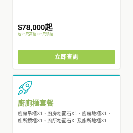
$78,000起
包25尺高櫃+25尺矮櫃
立即查詢
廚廁櫃套餐
廚房吊櫃X1、廚房枱面石X1、廚房地櫃X1、
廁所鏡櫃X1、廁所枱面石X1及廁所地櫃X1