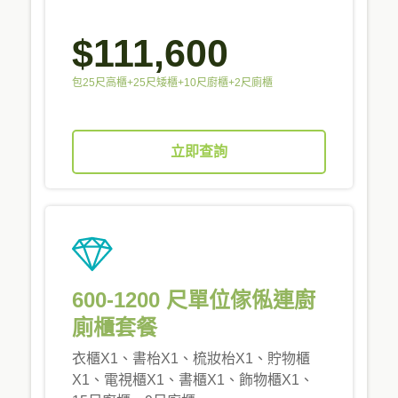
$111,600
包25尺高櫃+25尺矮櫃+10尺廚櫃+2尺廁櫃
立即查詢
600-1200 尺單位傢俬連廚
廁櫃套餐
衣櫃X1、書枱X1、梳妝枱X1、貯物櫃
X1、電視櫃X1、書櫃X1、飾物櫃X1、