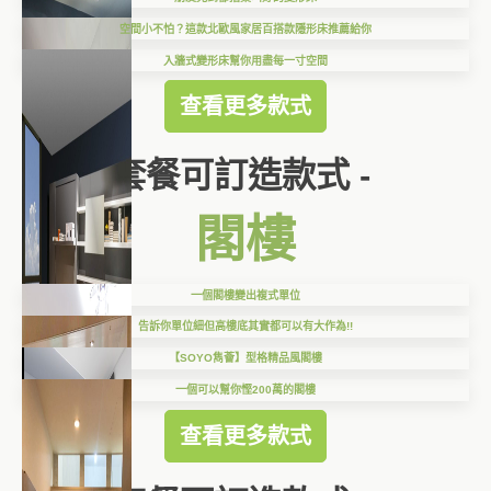
空間小不怕？這款北歐風家居百搭款隱形床推薦給你
入牆式變形床幫你用盡每一寸空間
查看更多款式
套餐可訂造款式 -
閣樓
一個閣樓變出複式單位
告訴你單位細但高樓底其實都可以有大作為!!
【SOYO雋薈】型格精品風閣樓
一個可以幫你慳200萬的閣樓
查看更多款式