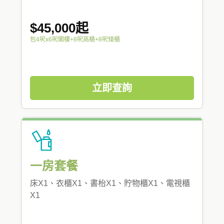
$45,000起
包4呎x6呎閣樓+8呎高櫃+8呎矮櫃
立即查詢
一房套餐
床X1、衣櫃X1、書枱X1、貯物櫃X1、電視櫃
X1