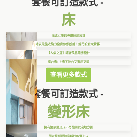
套餐可訂造款式 -
床
溫柔女生的專屬睡房設計
地表最強收納力全房傢俬設計！趟門設計太驚喜~
【人氣之選】輕奢風格睡房設計
窗台床+上床下地台又實用又靚
查看更多款式
套餐可訂造款式 -
變形床
擁有這張變形床不再怕朋友沒地方訓
朋友見到都拍案叫好的變形床