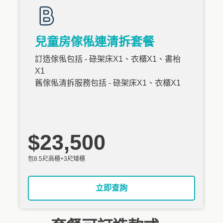
兒童房傢俬連清拆套餐
訂造傢俬包括 - 碌架床X1、衣櫃X1、書枱
X1
舊傢俬清拆服務包括 - 碌架床X1、衣櫃X1
$23,500
包8.5尺高櫃+3尺矮櫃
立即查詢