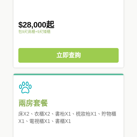
$28,000起
包9尺高櫃+9尺矮櫃
立即查詢
兩房套餐
床X2、衣櫃X2、書枱X1、梳妝枱X1、貯物櫃
X1、電視櫃X1、書櫃X1