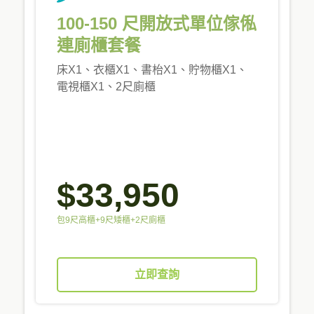
100-150 尺開放式單位傢俬
連廁櫃套餐
床X1、衣櫃X1、書枱X1、貯物櫃X1、
電視櫃X1、2尺廁櫃
$33,950
包9尺高櫃+9尺矮櫃+2尺廁櫃
立即查詢