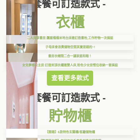
套餐可訂造款式 -
衣櫃
二人共享書房:飄窗榻榻米地台床連訂造書枱,工作貯物一次搞掂
子母床會浪費儲物空間其實是錯的~!
書房衣帽間二合一讓家庭和睦！
女兒夢想公主房:訂造到頂衣櫃連雙人床,粉色少女房慳位收納一套搞掂
查看更多款式
套餐可訂造款式 -
貯物櫃
【開箱】6款特色玄關櫃/客廳儲物櫃