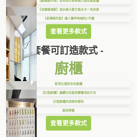
【觀塘順天邨】如何用日系傢俬打造光猛客廳
【油塘親海駅】湖水綠元素打造水天一色的家
【荃灣陳列室】讓人驚呼吶喊的C字櫃
查看更多款式
套餐可訂造款式 -
廚櫃
乾淨企理的灰色廚櫃
【訂造廚櫃】讓鑽石形廚房變實用的方法
訂造廚櫃的流程你要知
廚房鋅盤
查看更多款式