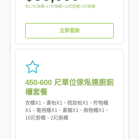
包17尺高櫃+17尺矮櫃+10尺廚櫃+2尺廁櫃
立即查詢
450-600 尺單位傢俬連廚廁
櫃套餐
衣櫃X1、書枱X1、梳妝枱X1、貯物櫃
X1、電視櫃X1、書櫃X1、飾物櫃X1、
10尺廚櫃、2尺廁櫃