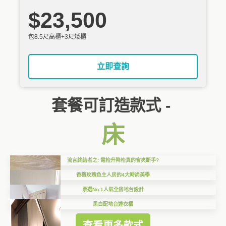
$23,500
包8.5尺高櫃+3尺矮櫃
立即查詢
套餐可訂造款式 -
床
流言終結者之: 電枱升降枱真的會夾斷手?
香檳玫瑰色主人房的4大時尚美學
票選No.1人氣全房地台設計
黑白配地台連衣櫃
查看更多款式