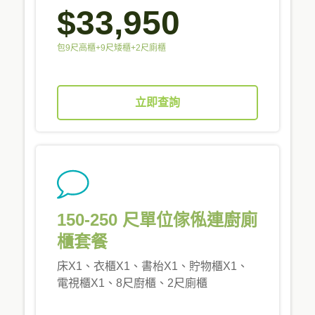
$33,950
包9尺高櫃+9尺矮櫃+2尺廁櫃
立即查詢
150-250 尺單位傢俬連廚廁
櫃套餐
床X1、衣櫃X1、書枱X1、貯物櫃X1、
電視櫃X1、8尺廚櫃、2尺廁櫃