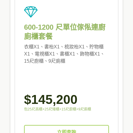
600-1200 尺單位傢俬連廚
廁櫃套餐
衣櫃X1、書枱X1、梳妝枱X1、貯物櫃
X1、電視櫃X1、書櫃X1、飾物櫃X1、
15尺廚櫃、9尺廁櫃
$145,200
包25尺高櫃+25尺矮櫃+15尺廚櫃+9尺廁櫃
立即查詢