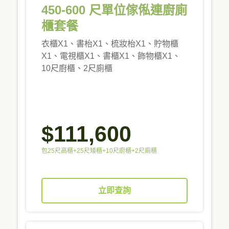
450-600 尺單位傢俬連廚廁
櫃套餐
衣櫃X1、書枱X1、梳妝枱X1、貯物櫃
X1、電視櫃X1、書櫃X1、飾物櫃X1、
10尺廚櫃、2尺廁櫃
$111,600
包25尺高櫃+25尺矮櫃+10尺廚櫃+2尺廁櫃
立即查詢