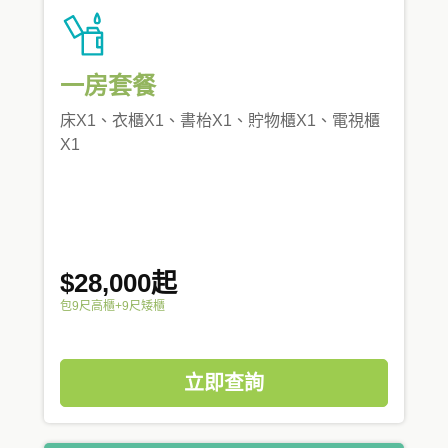
一房套餐
床X1、衣櫃X1、書枱X1、貯物櫃X1、電視櫃
X1
$28,000起
包9尺高櫃+9尺矮櫃
立即查詢