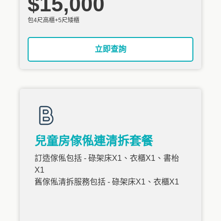
$15,000
包4尺高櫃+5尺矮櫃
立即查詢
兒童房傢俬連清拆套餐
訂造傢俬包括 - 碌架床X1、衣櫃X1、書枱
X1
舊傢俬清拆服務包括 - 碌架床X1、衣櫃X1