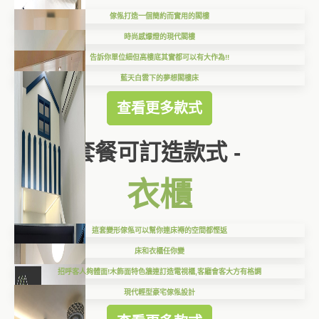
傢俬打造一個簡約而實用的閣樓
時尚感爆燈的現代閣樓
告訴你單位細但高樓底其實都可以有大作為!!
藍天白雲下的夢想閣樓床
查看更多款式
套餐可訂造款式 -
衣櫃
這套變形傢俬可以幫你連床褥的空間都慳返
床和衣櫃任你變
招呼客人夠體面!木飾面特色牆連訂造電視櫃,客廳會客大方有格調
現代輕型豪宅傢俬設計