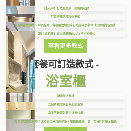
【杏花邨】打造全屋統一風格的秘訣
訂造廚櫃的流程你要知
窄走廊都收得齊？到頂鞋櫃、電視牆連地台床訂造傢俬及裝修【北歐暖木全屋】
【錦上路柏瓏】層次感滿滿的2合1吧枱連餐枱
查看更多款式
套餐可訂造款式 -
浴室櫃
儲物型浴室櫃
五個步驟成就五星級的浴室
為家居增添氣氛的浴室鏡櫃
細單位收納唔夠用？北歐風全屋訂造傢俬，電視櫃連牆一體、地台床床底全櫃桶