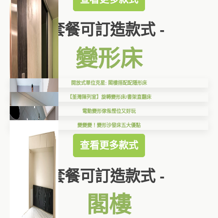
套餐可訂造款式 -
變形床
開放式單位克星: 閣樓搭配配隱形床
【荃灣陳列室】旋轉變形床/書架直翻床
電動變形傢俬慳位又好玩
變變變！變形沙發床五大優點
查看更多款式
套餐可訂造款式 -
閣樓