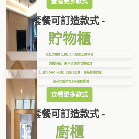
查看更多款式
套餐可訂造款式 -
貯物櫃
至抵方案!! 公屋1-2人單位全屋傢俬
【精選8招】納米空間的收納秘笈
【元朗YOHO HUB】訂造3部曲：開箱粉嫩的家
一個可以幫你慳200萬的閣樓
查看更多款式
套餐可訂造款式 -
廚櫃