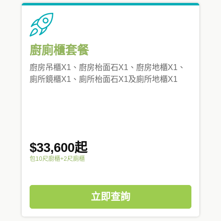
廚廁櫃套餐
廚房吊櫃X1、廚房枱面石X1、廚房地櫃X1、
廁所鏡櫃X1、廁所枱面石X1及廁所地櫃X1
$33,600起
包10尺廚櫃+2尺廁櫃
立即查詢