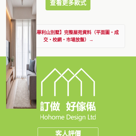
查看更多款式
查看【比華利山別墅】完整屋苑資料（平面圖・成
交・校網・市場放盤）→
客人評價