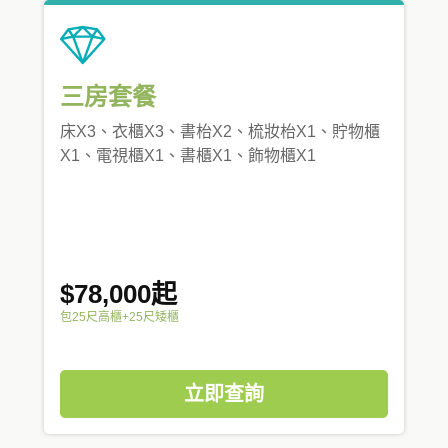
三房套餐
床X3、衣櫃X3、書枱X2、梳妝枱X1、貯物櫃
X1、電視櫃X1、書櫃X1、飾物櫃X1
$78,000起
包25尺高櫃+25尺矮櫃
立即查詢