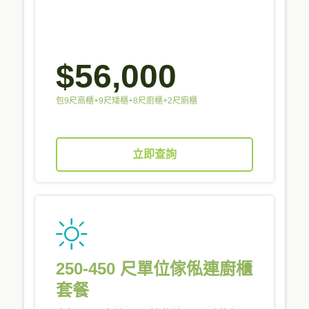
$56,000
包9尺高櫃+9尺矮櫃+8尺廚櫃+2尺廁櫃
立即查詢
250-450 尺單位傢俬連廚櫃
套餐