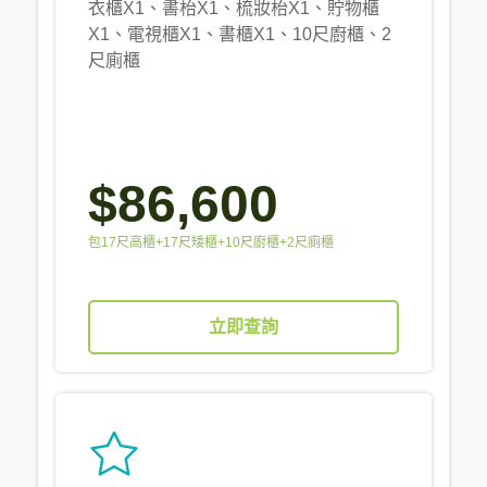
衣櫃X1、書枱X1、梳妝枱X1、貯物櫃
X1、電視櫃X1、書櫃X1、10尺廚櫃、2
尺廁櫃
$86,600
包17尺高櫃+17尺矮櫃+10尺廚櫃+2尺廁櫃
立即查詢