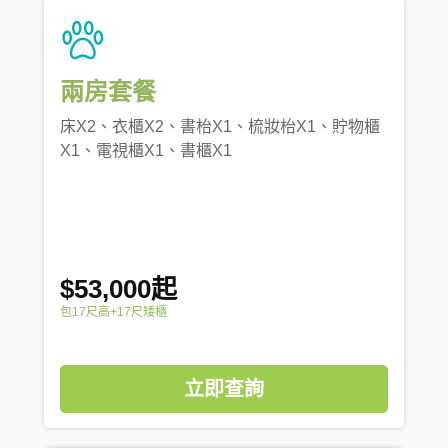
兩房套餐
床X2、衣櫃X2、書枱X1、梳妝枱X1、貯物櫃
X1、電視櫃X1、書櫃X1
$53,000起
包17尺高+17尺矮櫃
立即查詢