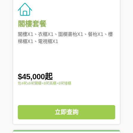
閣樓套餐
閣樓X1、衣櫃X1、圍欄書枱X1、餐枱X1、樓
梯櫃X1、電視櫃X1
$45,000起
包4呎x6呎閣樓+8呎高櫃+8呎矮櫃
立即查詢