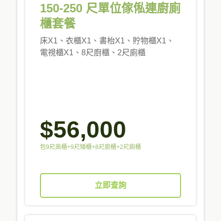
150-250 尺單位傢俬連廚廁
櫃套餐
床X1、衣櫃X1、書枱X1、貯物櫃X1、
電視櫃X1、8尺廚櫃、2尺廁櫃
$56,000
包9尺高櫃+9尺矮櫃+8尺廚櫃+2尺廁櫃
立即查詢