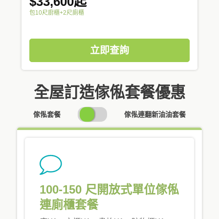
$33,600起
包10尺廚櫃+2尺廁櫃
立即查詢
全屋訂造傢俬套餐優惠
SWITCH
傢俬套餐
傢俬連翻新油油套餐
PRICING
100-150 尺開放式單位傢俬
連廁櫃套餐