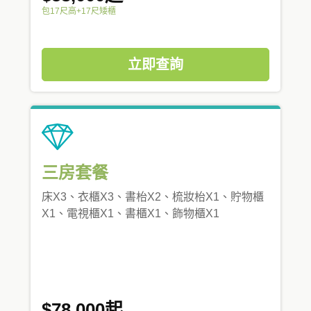
包17尺高+17尺矮櫃
立即查詢
三房套餐
床X3、衣櫃X3、書枱X2、梳妝枱X1、貯物櫃
X1、電視櫃X1、書櫃X1、飾物櫃X1
$78,000起