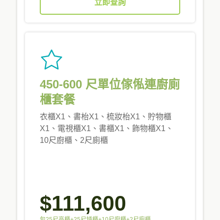
立即查詢
450-600 尺單位傢俬連廚廁
櫃套餐
衣櫃X1、書枱X1、梳妝枱X1、貯物櫃
X1、電視櫃X1、書櫃X1、飾物櫃X1、
10尺廚櫃、2尺廁櫃
$111,600
包25尺高櫃+25尺矮櫃+10尺廚櫃+2尺廁櫃