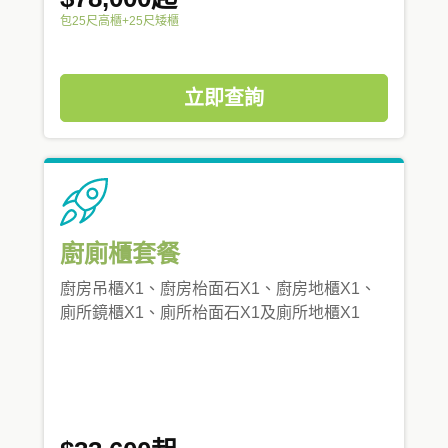
包25尺高櫃+25尺矮櫃
立即查詢
廚廁櫃套餐
廚房吊櫃X1、廚房枱面石X1、廚房地櫃X1、
廁所鏡櫃X1、廁所枱面石X1及廁所地櫃X1