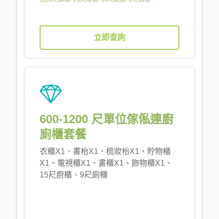
立即查詢
600-1200 尺單位傢俬連廚
廁櫃套餐
衣櫃X1、書枱X1、梳妝枱X1、貯物櫃
X1、電視櫃X1、書櫃X1、飾物櫃X1、
15尺廚櫃、9尺廁櫃