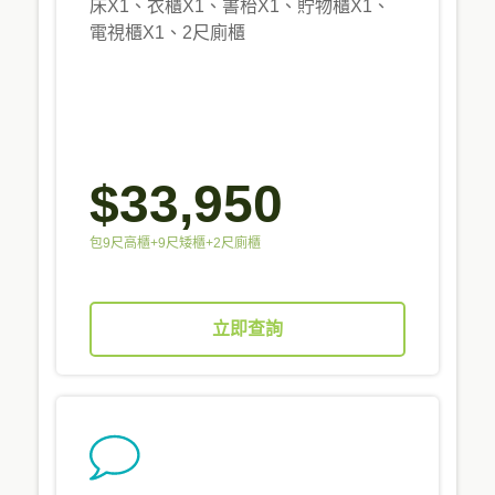
床X1、衣櫃X1、書枱X1、貯物櫃X1、
電視櫃X1、2尺廁櫃
$33,950
包9尺高櫃+9尺矮櫃+2尺廁櫃
立即查詢