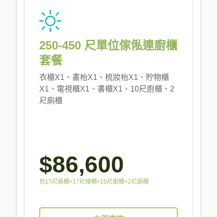
250-450 尺單位傢俬連廚櫃
套餐
衣櫃X1、書枱X1、梳妝枱X1、貯物櫃
X1、電視櫃X1、書櫃X1、10尺廚櫃、2
尺廁櫃
$86,600
包17尺高櫃+17尺矮櫃+10尺廚櫃+2尺廁櫃