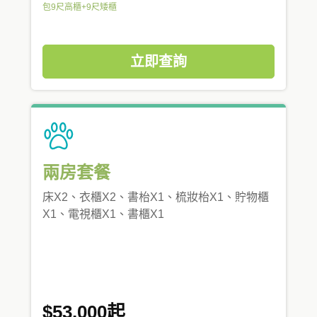
包9尺高櫃+9尺矮櫃
立即查詢
兩房套餐
床X2、衣櫃X2、書枱X1、梳妝枱X1、貯物櫃
X1、電視櫃X1、書櫃X1
$53,000起