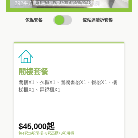
SWITCH
傢俬套餐
傢俬連清拆套餐
PRICING
閣樓套餐
閣樓X1、衣櫃X1、圍欄書枱X1、餐枱X1、樓
梯櫃X1、電視櫃X1
$45,000起
包4呎x6呎閣樓+8呎高櫃+8呎矮櫃