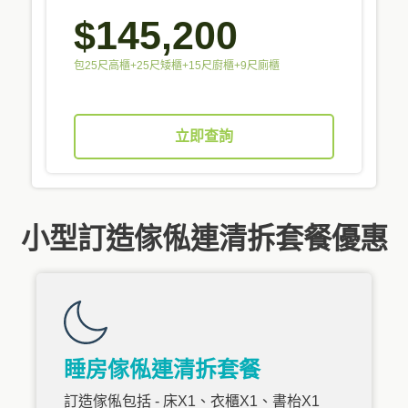
$145,200
包25尺高櫃+25尺矮櫃+15尺廚櫃+9尺廁櫃
立即查詢
小型訂造傢俬連清拆套餐優惠
睡房傢俬連清拆套餐
訂造傢俬包括 - 床X1、衣櫃X1、書枱X1