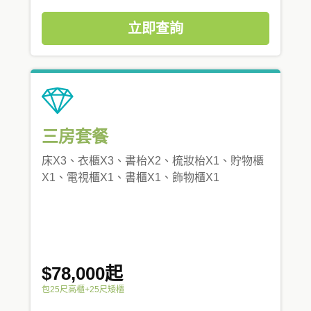
立即查詢
三房套餐
床X3、衣櫃X3、書枱X2、梳妝枱X1、貯物櫃
X1、電視櫃X1、書櫃X1、飾物櫃X1
$78,000起
包25尺高櫃+25尺矮櫃