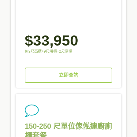
$33,950
包9尺高櫃+9尺矮櫃+2尺廁櫃
立即查詢
150-250 尺單位傢俬連廚廁
櫃套餐