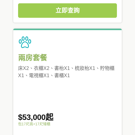
立即查詢
兩房套餐
床X2、衣櫃X2、書枱X1、梳妝枱X1、貯物櫃
X1、電視櫃X1、書櫃X1
$53,000起
包17尺高+17尺矮櫃