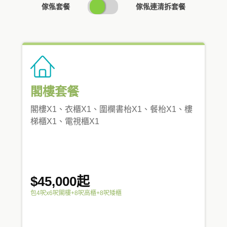
SWITCH
傢俬套餐
傢俬連清拆套餐
PRICING
閣樓套餐
閣樓X1、衣櫃X1、圍欄書枱X1、餐枱X1、樓
梯櫃X1、電視櫃X1
$45,000起
包4呎x6呎閣樓+8呎高櫃+8呎矮櫃