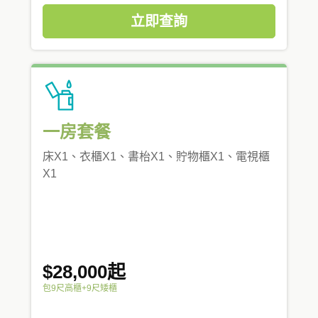
立即查詢
一房套餐
床X1、衣櫃X1、書枱X1、貯物櫃X1、電視櫃
X1
$28,000起
包9尺高櫃+9尺矮櫃