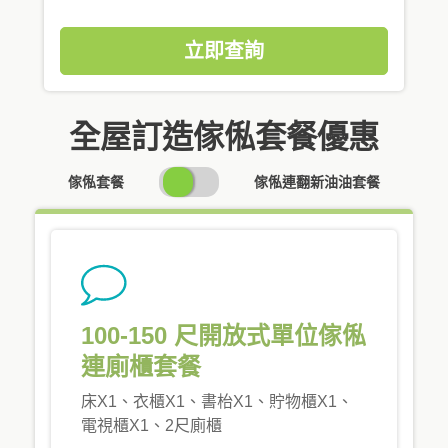
立即查詢
全屋訂造傢俬套餐優惠
SWITCH
傢俬套餐
傢俬連翻新油油套餐
PRICING
100-150 尺開放式單位傢俬
連廁櫃套餐
床X1、衣櫃X1、書枱X1、貯物櫃X1、
電視櫃X1、2尺廁櫃