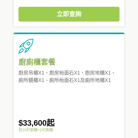
立即查詢
廚廁櫃套餐
廚房吊櫃X1、廚房枱面石X1、廚房地櫃X1、
廁所鏡櫃X1、廁所枱面石X1及廁所地櫃X1
$33,600起
包10尺廚櫃+2尺廁櫃