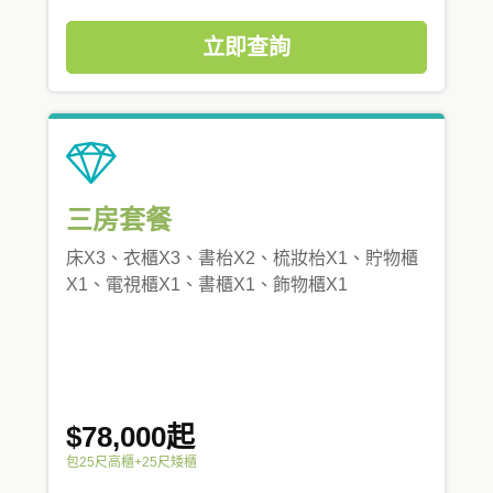
立即查詢
三房套餐
床X3、衣櫃X3、書枱X2、梳妝枱X1、貯物櫃
X1、電視櫃X1、書櫃X1、飾物櫃X1
$78,000起
包25尺高櫃+25尺矮櫃