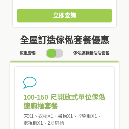
立即查詢
全屋訂造傢俬套餐優惠
SWITCH
傢俬套餐
傢俬連翻新油油套餐
PRICING
100-150 尺開放式單位傢俬
連廁櫃套餐
床X1、衣櫃X1、書枱X1、貯物櫃X1、
電視櫃X1、2尺廁櫃