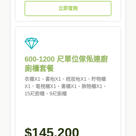
立即查詢
600-1200 尺單位傢俬連廚
廁櫃套餐
衣櫃X1、書枱X1、梳妝枱X1、貯物櫃
X1、電視櫃X1、書櫃X1、飾物櫃X1、
15尺廚櫃、9尺廁櫃
$145,200