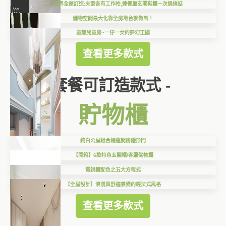
二人世界全屋訂造:夫妻各有工作枱,連餐廳玄關鞋櫃一次過搞掂
儲物空間最大化靠全房地台就做到！
童趣兒童房~一仔一女的夢幻王國
查看更多款式
套餐可訂造款式 -
貯物櫃
純白公屋組合櫃連間房隱形門
【開箱】6款特色玄關櫃/客廳儲物櫃
電視櫃配色之五大方程式
【全屋設計】浪漫與舒適兼備的輕法式風格
查看更多款式