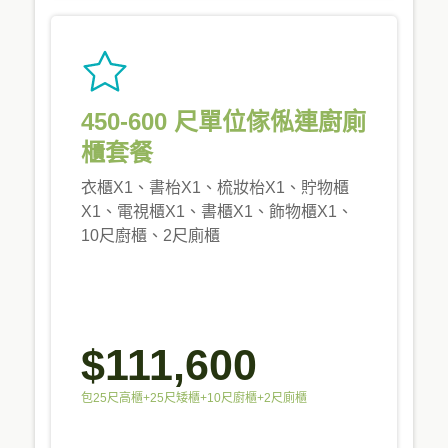
450-600 尺單位傢俬連廚廁
櫃套餐
衣櫃X1、書枱X1、梳妝枱X1、貯物櫃
X1、電視櫃X1、書櫃X1、飾物櫃X1、
10尺廚櫃、2尺廁櫃
$111,600
包25尺高櫃+25尺矮櫃+10尺廚櫃+2尺廁櫃