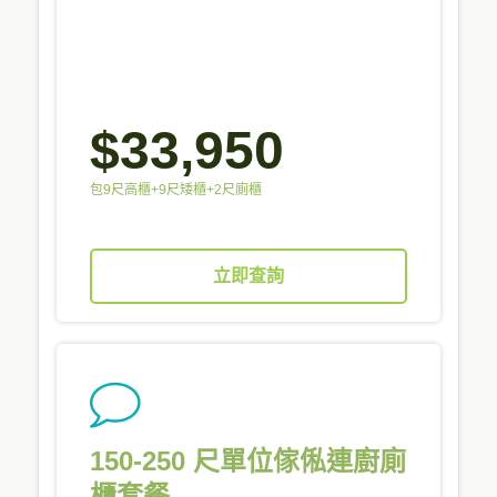
$33,950
包9尺高櫃+9尺矮櫃+2尺廁櫃
立即查詢
150-250 尺單位傢俬連廚廁
櫃套餐