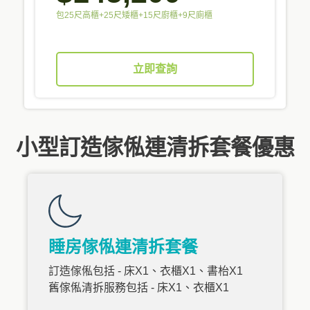
包25尺高櫃+25尺矮櫃+15尺廚櫃+9尺廁櫃
立即查詢
小型訂造傢俬連清拆套餐優惠
睡房傢俬連清拆套餐
訂造傢俬包括 - 床X1、衣櫃X1、書枱X1
舊傢俬清拆服務包括 - 床X1、衣櫃X1