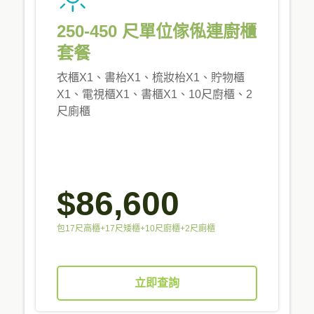
250-450 尺單位傢俬連廚櫃
套餐
衣櫃X1、書枱X1、梳妝枱X1、貯物櫃
X1、電視櫃X1、書櫃X1、10尺廚櫃、2
尺廁櫃
$86,600
包17尺高櫃+17尺矮櫃+10尺廚櫃+2尺廁櫃
立即查詢