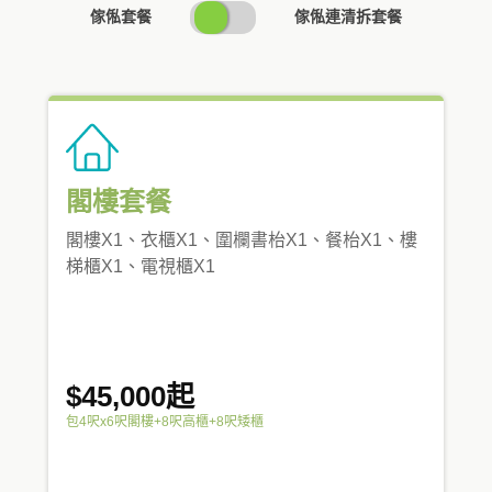
SWITCH
傢俬套餐
傢俬連清拆套餐
PRICING
閣樓套餐
閣樓X1、衣櫃X1、圍欄書枱X1、餐枱X1、樓
梯櫃X1、電視櫃X1
$45,000起
包4呎x6呎閣樓+8呎高櫃+8呎矮櫃