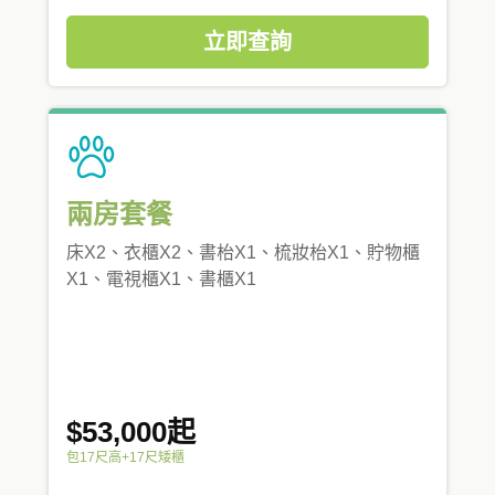
立即查詢
兩房套餐
床X2、衣櫃X2、書枱X1、梳妝枱X1、貯物櫃
X1、電視櫃X1、書櫃X1
$53,000起
包17尺高+17尺矮櫃