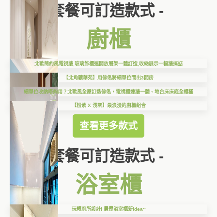
套餐可訂造款式 -
廚櫃
北歐簡約風電視牆,玻璃飾櫃連開放層架一體訂造,收納展示一幅牆搞掂
【北角驥華苑】用傢俬將細單位間出3間房
細單位收納唔夠用？北歐風全屋訂造傢俬，電視櫃連牆一體、地台床床底全櫃桶
【粉紫 X 淺灰】最浪漫的廚櫃組合
查看更多款式
套餐可訂造款式 -
浴室櫃
玩轉廁所設計! 居屋浴室櫃新idea~