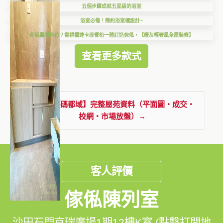
五個步驟成就五星級的浴室
浴室必備！簡約浴室櫃設計~
客飯廳唔夠位？電視櫃連卡座餐枱一體訂造傢俬，【暖灰輕奢風全屋裝修】
查看更多款式
查看【數碼都域】完整屋苑資料（平面圖・成交・
校網・市場放盤）→