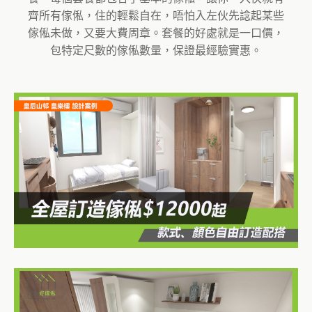
齊所有傢俬，住的輕鬆自在，唔怕入左伙先諗起某些
傢俬未做，又要大費周章。套餐的好處就是一口價，
包特定尺數的傢俬數量，保證最經驗實惠。