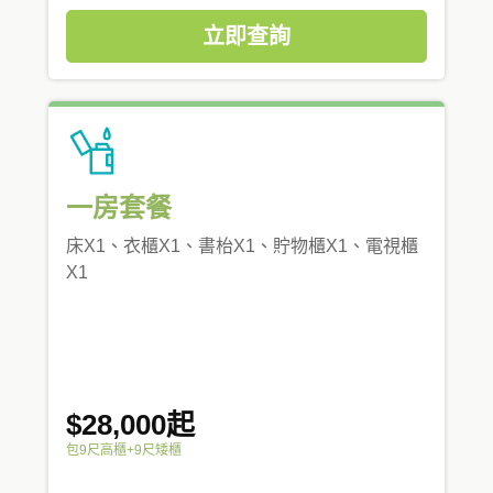
立即查詢
一房套餐
床X1、衣櫃X1、書枱X1、貯物櫃X1、電視櫃
X1
$28,000起
包9尺高櫃+9尺矮櫃