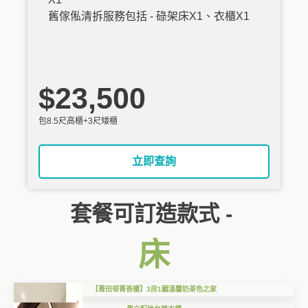
舊傢俬清拆服務包括 - 碌架床X1、衣櫃X1
$23,500
包8.5尺高櫃+3尺矮櫃
立即查詢
套餐可訂造款式 -
床
【菁田邨菁善樓】3房1廳溫馨奶茶色之家