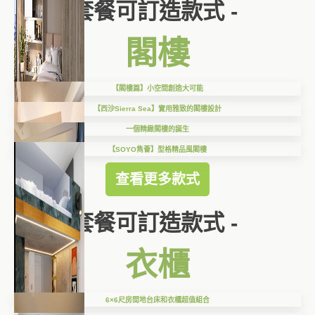
套餐可訂造款式 -
閣樓
【閣樓篇】小空間創造大可能
【西沙Sierra Sea】實用雅致的閣樓設計
一個精緻閣樓的誕生
【SOYO雋薈】型格精品風閣樓
查看更多款式
套餐可訂造款式 -
衣櫃
6×6尺房間地台床和衣櫃超值組合