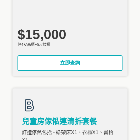
$15,000
包4尺高櫃+5尺矮櫃
立即查詢
兒童房傢俬連清拆套餐
訂造傢俬包括 - 碌架床X1、衣櫃X1、書枱
X1