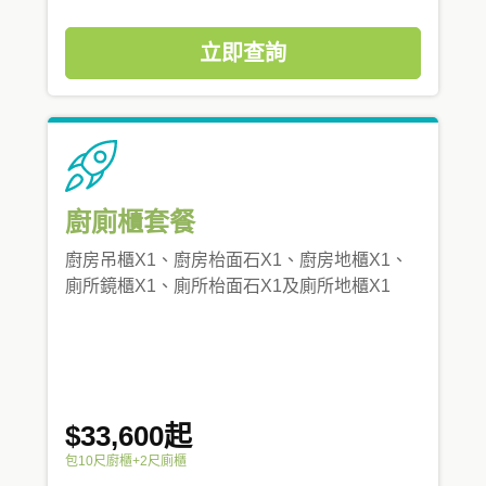
立即查詢
廚廁櫃套餐
廚房吊櫃X1、廚房枱面石X1、廚房地櫃X1、
廁所鏡櫃X1、廁所枱面石X1及廁所地櫃X1
$33,600起
包10尺廚櫃+2尺廁櫃