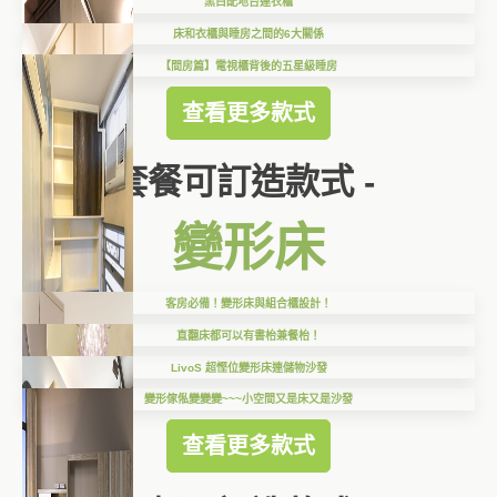
黑白配地台連衣櫃
床和衣櫃與睡房之間的6大關係
【間房篇】電視櫃背後的五星級睡房
查看更多款式
套餐可訂造款式 -
變形床
客房必備！變形床與組合櫃設計！
直翻床都可以有書枱兼餐枱！
LivoS 超慳位變形床連儲物沙發
變形傢俬變變變~~~小空間又是床又是沙發
查看更多款式