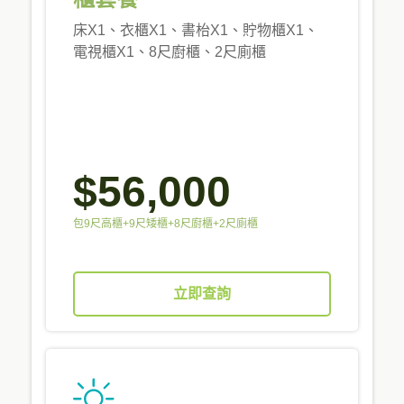
床X1、衣櫃X1、書枱X1、貯物櫃X1、
電視櫃X1、8尺廚櫃、2尺廁櫃
$56,000
包9尺高櫃+9尺矮櫃+8尺廚櫃+2尺廁櫃
立即查詢