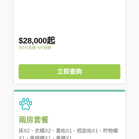
$28,000起
包9尺高櫃+9尺矮櫃
立即查詢
兩房套餐
床X2、衣櫃X2、書枱X1、梳妝枱X1、貯物櫃
X1、電視櫃X1、書櫃X1