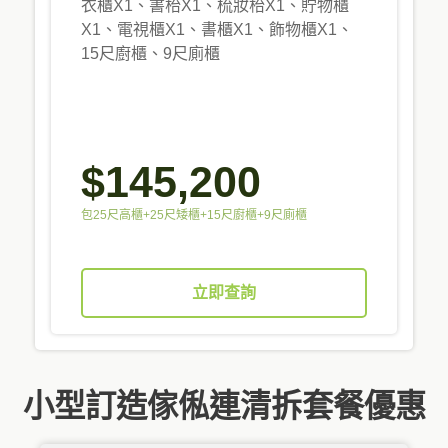
衣櫃X1、書枱X1、梳妝枱X1、貯物櫃
X1、電視櫃X1、書櫃X1、飾物櫃X1、
15尺廚櫃、9尺廁櫃
$145,200
包25尺高櫃+25尺矮櫃+15尺廚櫃+9尺廁櫃
立即查詢
小型訂造傢俬連清拆套餐優惠