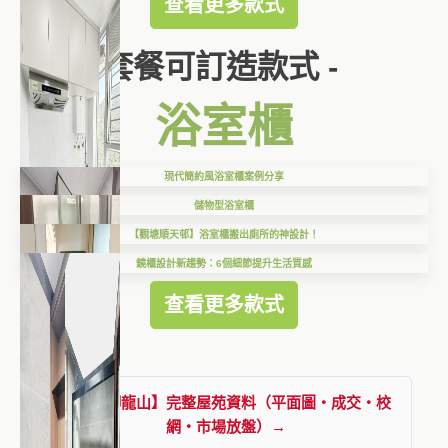
查看更多款式
套餐可訂造款式 -
浴室櫃
現代簡約風浴室櫃案例分享
儲物型浴室櫃
【觀塘順天邨】浴室櫃搬出廁所的神設計！
鏡櫃設計新趨勢：6個細節提升生活質感
查看更多款式
查看【御龍山】完整屋苑資料（平面圖・成交・校
網・市場放盤）→