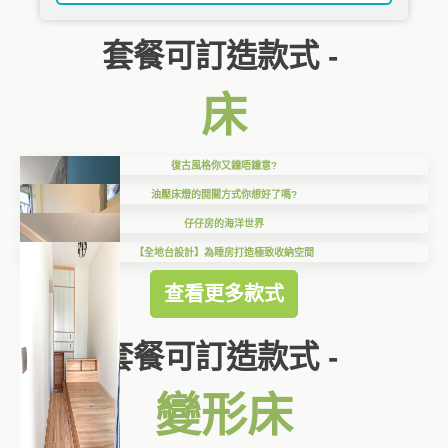
套餐可訂造款式 -
床
復古風格你又鐘唔鐘意?
油壓床燈的開關方式你想好了嗎?
仔仔房的海洋世界
【全地台設計】為睡房打造極致收納空間
查看更多款式
套餐可訂造款式 -
變形床