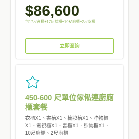
$86,600
包17尺高櫃+17尺矮櫃+10尺廚櫃+2尺廁櫃
立即查詢
450-600 尺單位傢俬連廚廁
櫃套餐
衣櫃X1、書枱X1、梳妝枱X1、貯物櫃
X1、電視櫃X1、書櫃X1、飾物櫃X1、
10尺廚櫃、2尺廁櫃