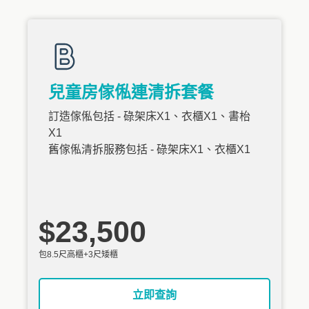
兒童房傢俬連清拆套餐
訂造傢俬包括 - 碌架床X1、衣櫃X1、書枱
X1
舊傢俬清拆服務包括 - 碌架床X1、衣櫃X1
$23,500
包8.5尺高櫃+3尺矮櫃
立即查詢