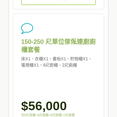
150-250 尺單位傢俬連廚廁
櫃套餐
床X1、衣櫃X1、書枱X1、貯物櫃X1、
電視櫃X1、8尺廚櫃、2尺廁櫃
$56,000
包9尺高櫃+9尺矮櫃+8尺廚櫃+2尺廁櫃