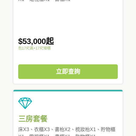
$53,000起
包17尺高+17尺矮櫃
立即查詢
三房套餐
床X3、衣櫃X3、書枱X2、梳妝枱X1、貯物櫃