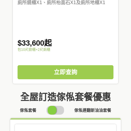
廁所鏡櫃X1、廁所枱面石X1及廁所地櫃X1
$33,600起
包10尺廚櫃+2尺廁櫃
立即查詢
全屋訂造傢俬套餐優惠
SWITCH
傢俬套餐
傢俬連翻新油油套餐
PRICING