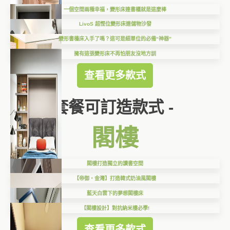
一個空間兩種幸福，變形床連書櫃就是這麼棒
LivoS 超慳位變形床連儲物沙發
變形書檯床入手了嗎？這可是細單位的必備“神器”
擁有這張變形床不再怕朋友沒地方訓
查看更多款式
套餐可訂造款式 -
閣樓
閣樓打造獨立的讀書空間
【帝御‧金灣】打造韓式奶油風閣樓
藍天白雲下的夢想閣樓床
【閣樓設計】對抗納米樓必學!
查看更多款式