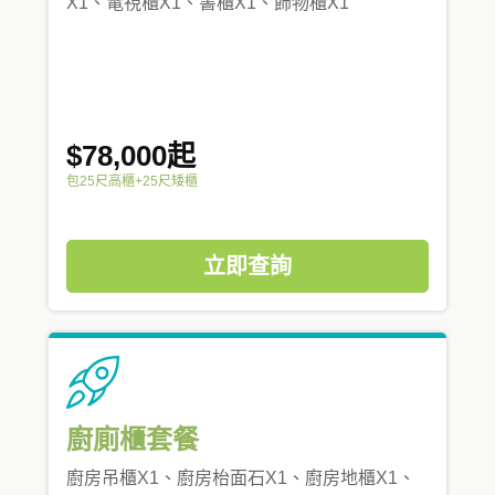
X1、電視櫃X1、書櫃X1、飾物櫃X1
$78,000起
包25尺高櫃+25尺矮櫃
立即查詢
廚廁櫃套餐
廚房吊櫃X1、廚房枱面石X1、廚房地櫃X1、