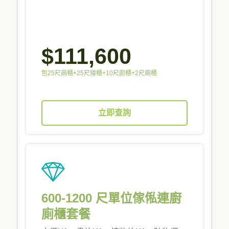
$111,600
包25尺高櫃+25尺矮櫃+10尺廚櫃+2尺廁櫃
立即查詢
600-1200 尺單位傢俬連廚
廁櫃套餐