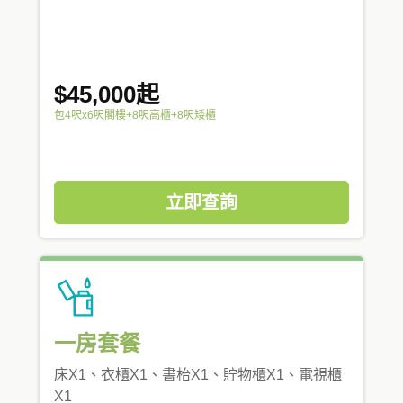
$45,000起
包4呎x6呎閣樓+8呎高櫃+8呎矮櫃
立即查詢
一房套餐
床X1、衣櫃X1、書枱X1、貯物櫃X1、電視櫃
X1