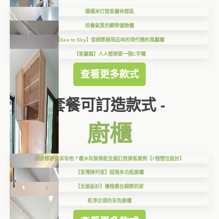
榻榻米打造客廳休閒區
培養氣質的鋼琴儲物櫃
【Sea to Sky】從細節展現品味的現代簡約風廳櫃
【客廳篇】人人都想要一個C字櫃
查看更多款式
套餐可訂造款式 -
廚櫃
細房都想有床有枱？暖木灰裝修配全屋訂造傢俬案例【7個慳位設計】
【荃灣陳列室】超強多功能廚櫃
【全屋設計】優雅盡在細節的家
乾淨企理的灰色廚櫃