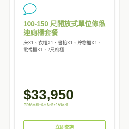
100-150 尺開放式單位傢俬
連廁櫃套餐
床X1、衣櫃X1、書枱X1、貯物櫃X1、
電視櫃X1、2尺廁櫃
$33,950
包9尺高櫃+9尺矮櫃+2尺廁櫃
立即查詢