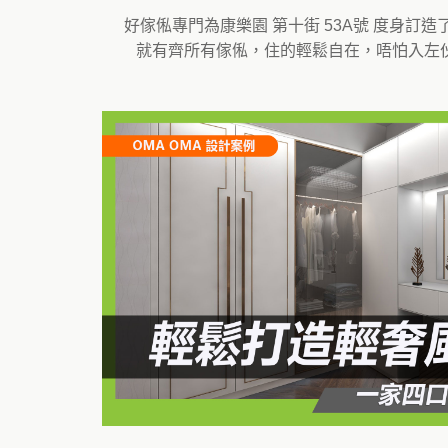
好傢俬專門為康樂園 第十街 53A號 度身
就有齊所有傢俬，住的輕鬆自在，唔怕入左