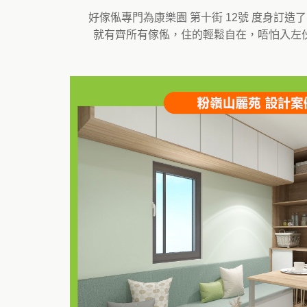
好傢俬專門為康樂園 第十街 12號 度身
就有齊所有傢俬，住的輕鬆自在，唔怕入左