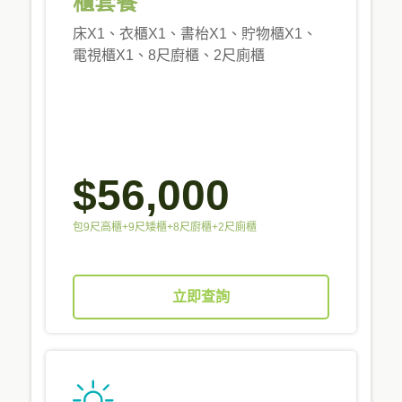
櫃套餐
床X1、衣櫃X1、書枱X1、貯物櫃X1、
電視櫃X1、8尺廚櫃、2尺廁櫃
$56,000
包9尺高櫃+9尺矮櫃+8尺廚櫃+2尺廁櫃
立即查詢