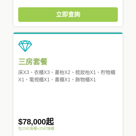
立即查詢
三房套餐
床X3、衣櫃X3、書枱X2、梳妝枱X1、貯物櫃
X1、電視櫃X1、書櫃X1、飾物櫃X1
$78,000起
包25尺高櫃+25尺矮櫃