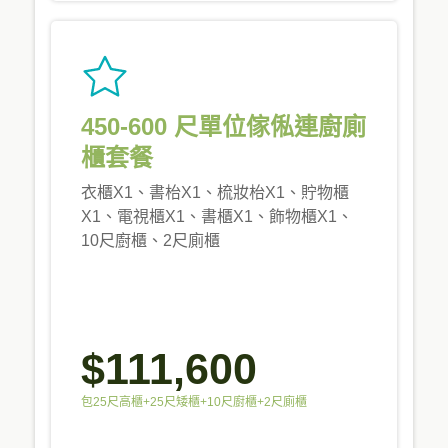
450-600 尺單位傢俬連廚廁
櫃套餐
衣櫃X1、書枱X1、梳妝枱X1、貯物櫃
X1、電視櫃X1、書櫃X1、飾物櫃X1、
10尺廚櫃、2尺廁櫃
$111,600
包25尺高櫃+25尺矮櫃+10尺廚櫃+2尺廁櫃