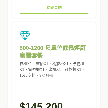
立即查詢
600-1200 尺單位傢俬連廚
廁櫃套餐
衣櫃X1、書枱X1、梳妝枱X1、貯物櫃
X1、電視櫃X1、書櫃X1、飾物櫃X1、
15尺廚櫃、9尺廁櫃
$145,200