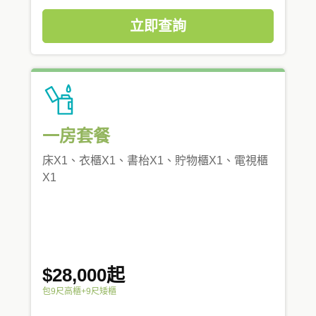
立即查詢
一房套餐
床X1、衣櫃X1、書枱X1、貯物櫃X1、電視櫃
X1
$28,000起
包9尺高櫃+9尺矮櫃