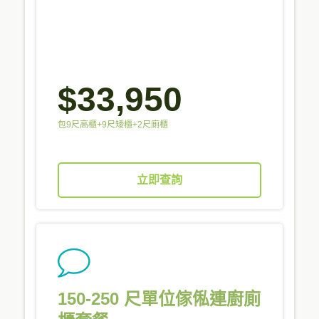
$33,950
包9尺高櫃+9尺矮櫃+2尺廁櫃
立即查詢
150-250 尺單位傢俬連廚廁