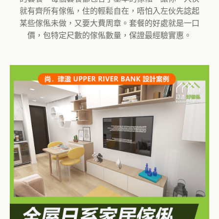
就有齊所有傢俬，住的輕鬆自在，唔怕入左伙先諗起
某些傢俬未做，又要大費周章。套餐的好處就是一口
價，包特定尺數的傢俬數量，保證最經驗實惠。