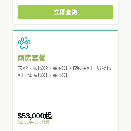
立即查詢
兩房套餐
床X2、衣櫃X2、書枱X1、梳妝枱X1、貯物櫃
X1、電視櫃X1、書櫃X1
$53,000起
包17尺高+17尺矮櫃