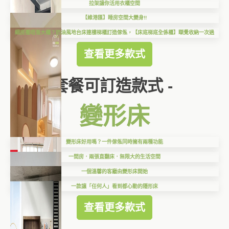
拉架讓你活用衣櫃空間
【維港匯】睡房空間大變身!!
細房擺唔落大櫃？奶油風地台床連樓梯櫃訂造傢俬，【床底梯底全係櫃】瞓覺收納一次過
查看更多款式
套餐可訂造款式 -
變形床
變形床好用嗎？一件傢俬同時擁有兩種功能
一間房．兩張直翻床．無限大的生活空間
一個溫馨的客廳由變形床開始
一款讓「任何人」看到都心動的隱形床
查看更多款式