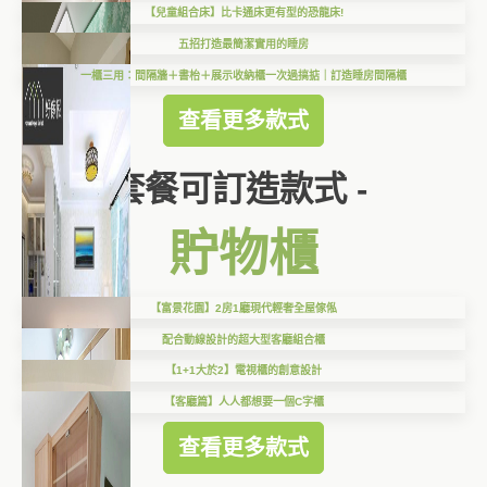
【兒童組合床】比卡通床更有型的恐龍床!
五招打造最簡潔實用的睡房
一櫃三用：間隔牆＋書枱＋展示收納櫃一次過搞掂｜訂造睡房間隔櫃
查看更多款式
套餐可訂造款式 -
貯物櫃
【富景花園】2房1廳現代輕奢全屋傢俬
配合動線設計的超大型客廳組合櫃
【1+1大於2】電視櫃的創意設計
【客廳篇】人人都想要一個C字櫃
查看更多款式