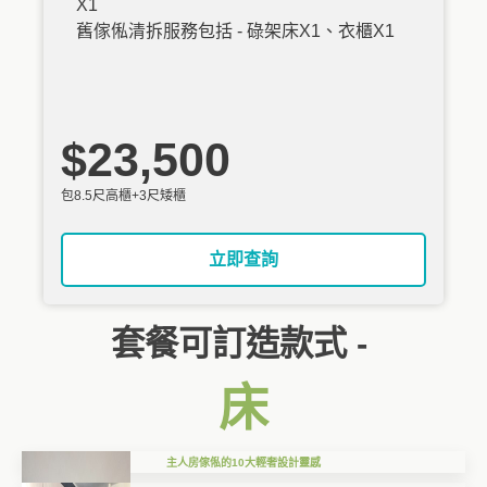
X1
舊傢俬清拆服務包括 - 碌架床X1、衣櫃X1
$23,500
包8.5尺高櫃+3尺矮櫃
立即查詢
套餐可訂造款式 -
床
主人房傢俬的10大輕奢設計靈感