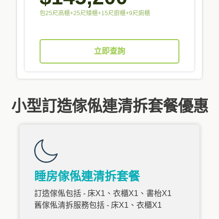
包25尺高櫃+25尺矮櫃+15尺廚櫃+9尺廁櫃
立即查詢
小型訂造傢俬連清拆套餐優惠
睡房傢俬連清拆套餐
訂造傢俬包括 - 床X1、衣櫃X1、書枱X1
舊傢俬清拆服務包括 - 床X1、衣櫃X1