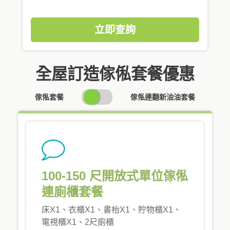
立即查詢
全屋訂造傢俬套餐優惠
SWITCH
傢俬套餐
傢俬連翻新油油套餐
PRICING
100-150 尺開放式單位傢俬
連廁櫃套餐
床X1、衣櫃X1、書枱X1、貯物櫃X1、
電視櫃X1、2尺廁櫃