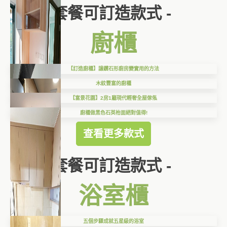
套餐可訂造款式 -
廚櫃
【訂造廚櫃】讓鑽石形廚房變實用的方法
木紋豐富的廚櫃
【富景花園】2房1廳現代輕奢全屋傢俬
廚櫃做黑色石英枱面絕對值得!
查看更多款式
套餐可訂造款式 -
浴室櫃
五個步驟成就五星級的浴室