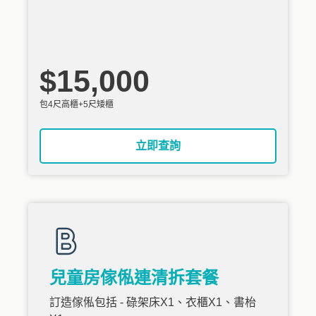
$15,000
包4尺高櫃+5尺矮櫃
立即查詢
兒童房傢俬連清拆套餐
訂造傢俬包括 - 碌架床X1、衣櫃X1、書枱