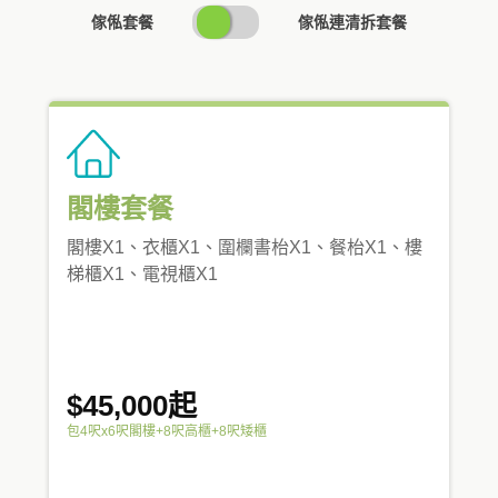
SWITCH
傢俬套餐
傢俬連清拆套餐
PRICING
閣樓套餐
閣樓X1、衣櫃X1、圍欄書枱X1、餐枱X1、樓
梯櫃X1、電視櫃X1
$45,000起
包4呎x6呎閣樓+8呎高櫃+8呎矮櫃