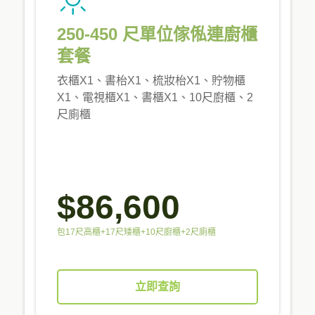
250-450 尺單位傢俬連廚櫃
套餐
衣櫃X1、書枱X1、梳妝枱X1、貯物櫃
X1、電視櫃X1、書櫃X1、10尺廚櫃、2
尺廁櫃
$86,600
包17尺高櫃+17尺矮櫃+10尺廚櫃+2尺廁櫃
立即查詢