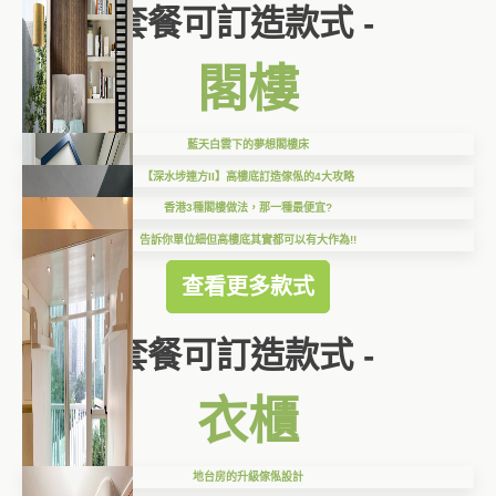
套餐可訂造款式 -
閣樓
藍天白雲下的夢想閣樓床
【深水埗連方II】高樓底訂造傢俬的4大攻略
香港3種閣樓做法，那一種最便宜?
告訴你單位細但高樓底其實都可以有大作為!!
查看更多款式
套餐可訂造款式 -
衣櫃
地台房的升級傢俬設計