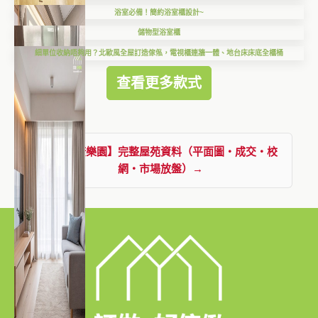
浴室必備！簡約浴室櫃設計~
儲物型浴室櫃
細單位收納唔夠用？北歐風全屋訂造傢俬，電視櫃連牆一體、地台床床底全櫃桶
查看更多款式
查看【康樂園】完整屋苑資料（平面圖・成交・校
網・市場放盤）→