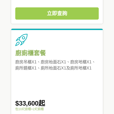
立即查詢
廚廁櫃套餐
廚房吊櫃X1、廚房枱面石X1、廚房地櫃X1、
廁所鏡櫃X1、廁所枱面石X1及廁所地櫃X1
$33,600起
包10尺廚櫃+2尺廁櫃