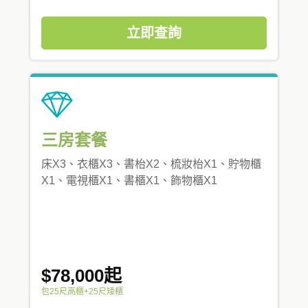
立即查詢
三房套餐
床X3、衣櫃X3、書枱X2、梳妝枱X1、貯物櫃
X1、電視櫃X1、書櫃X1、飾物櫃X1
$78,000起
包25尺高櫃+25尺矮櫃