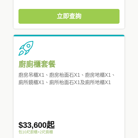
立即查詢
廚廁櫃套餐
廚房吊櫃X1、廚房枱面石X1、廚房地櫃X1、
廁所鏡櫃X1、廁所枱面石X1及廁所地櫃X1
$33,600起
包10尺廚櫃+2尺廁櫃