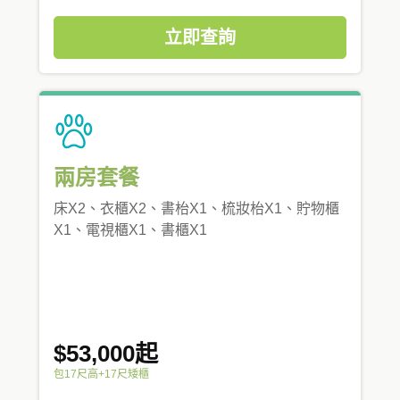
立即查詢
兩房套餐
床X2、衣櫃X2、書枱X1、梳妝枱X1、貯物櫃
X1、電視櫃X1、書櫃X1
$53,000起
包17尺高+17尺矮櫃