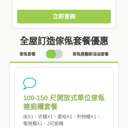
立即查詢
全屋訂造傢俬套餐優惠
SWITCH
傢俬套餐
傢俬連翻新油油套餐
PRICING
100-150 尺開放式單位傢俬
連廁櫃套餐
床X1、衣櫃X1、書枱X1、貯物櫃X1、
電視櫃X1、2尺廁櫃