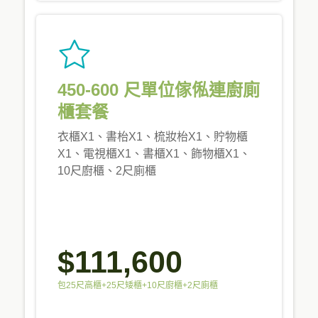
450-600 尺單位傢俬連廚廁
櫃套餐
衣櫃X1、書枱X1、梳妝枱X1、貯物櫃
X1、電視櫃X1、書櫃X1、飾物櫃X1、
10尺廚櫃、2尺廁櫃
$111,600
包25尺高櫃+25尺矮櫃+10尺廚櫃+2尺廁櫃