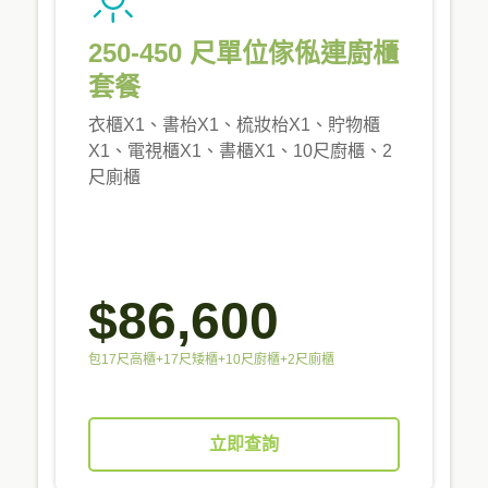
250-450 尺單位傢俬連廚櫃
套餐
衣櫃X1、書枱X1、梳妝枱X1、貯物櫃
X1、電視櫃X1、書櫃X1、10尺廚櫃、2
尺廁櫃
$86,600
包17尺高櫃+17尺矮櫃+10尺廚櫃+2尺廁櫃
立即查詢