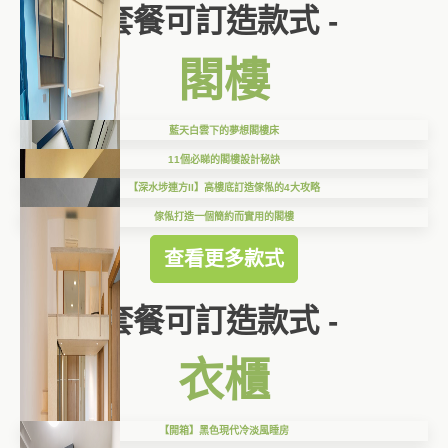
套餐可訂造款式 -
閣樓
藍天白雲下的夢想閣樓床
11個必睇的閣樓設計秘訣
【深水埗連方II】高樓底訂造傢俬的4大攻略
傢俬打造一個簡約而實用的閣樓
查看更多款式
套餐可訂造款式 -
衣櫃
【開箱】黑色現代冷淡風睡房