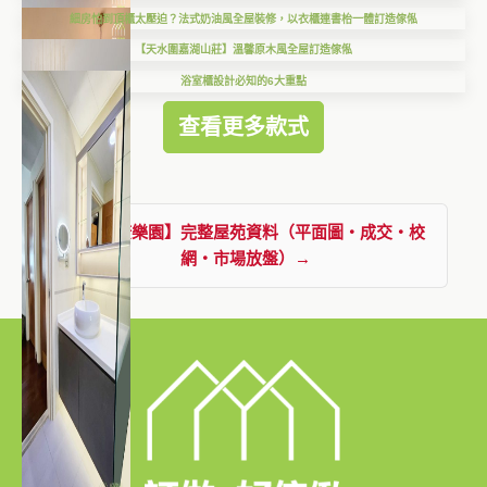
細房怕到頂櫃太壓迫？法式奶油風全屋裝修，以衣櫃連書枱一體訂造傢俬
【天水圍嘉湖山莊】溫馨原木風全屋訂造傢俬
浴室櫃設計必知的6大重點
查看更多款式
查看【康樂園】完整屋苑資料（平面圖・成交・校
網・市場放盤）→