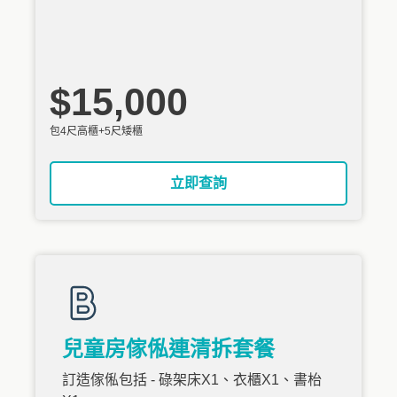
$15,000
包4尺高櫃+5尺矮櫃
立即查詢
兒童房傢俬連清拆套餐
訂造傢俬包括 - 碌架床X1、衣櫃X1、書枱