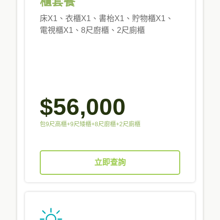
櫃套餐
床X1、衣櫃X1、書枱X1、貯物櫃X1、
電視櫃X1、8尺廚櫃、2尺廁櫃
$56,000
包9尺高櫃+9尺矮櫃+8尺廚櫃+2尺廁櫃
立即查詢