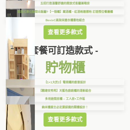
五招打造溫馨舒適的開放式客廳兼睡房
開放式單位點間出飯廳?【一個櫃】藏酒櫃、紅酒格連摺枱 訂造慳位餐邊櫃
BevisC高架床連衣櫃書枱組合
查看更多款式
套餐可訂造款式 -
貯物櫃
【1+1大於2】電視櫃的創意設計
【觀塘安秀苑】天藍色廚廁櫃的清新組合
多用途間房櫃 – 工人房+工作區
納米樓屋主必定要認識的閣樓設計！
查看更多款式