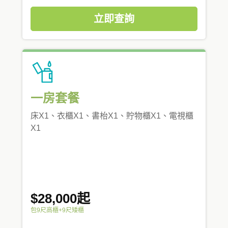
立即查詢
一房套餐
床X1、衣櫃X1、書枱X1、貯物櫃X1、電視櫃
X1
$28,000起
包9尺高櫃+9尺矮櫃