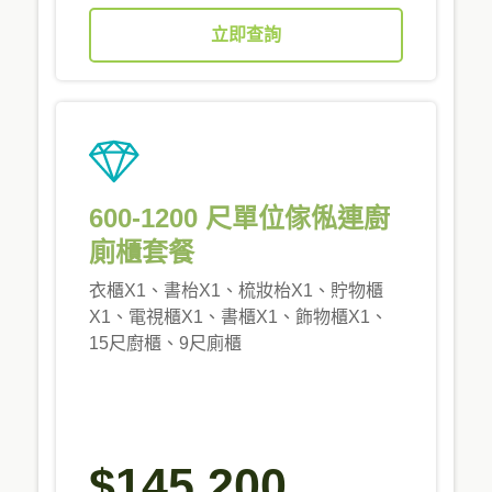
立即查詢
600-1200 尺單位傢俬連廚
廁櫃套餐
衣櫃X1、書枱X1、梳妝枱X1、貯物櫃
X1、電視櫃X1、書櫃X1、飾物櫃X1、
15尺廚櫃、9尺廁櫃
$145,200