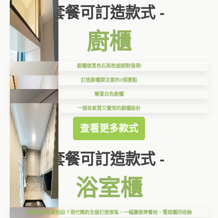
套餐可訂造款式 -
廚櫃
廚櫃做黑色石英枱面絕對值得!
訂造廚櫃要注意的3個重點
簡潔白色廚櫃
一個有氣質又實用的廚櫃設計
查看更多款式
套餐可訂造款式 -
浴室櫃
細單位裝修最怕迫？現代簡約全屋訂造傢俬，一幅牆做齊餐枱、電視櫃同收納