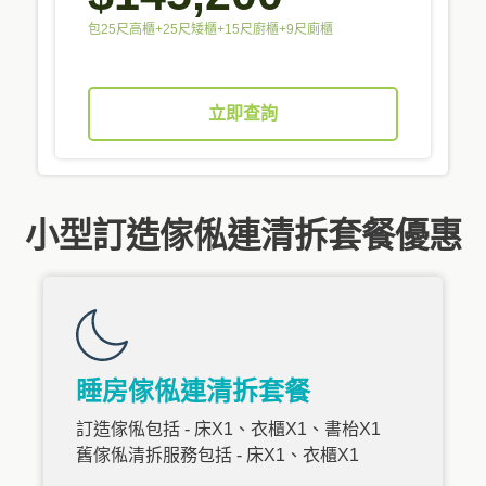
包25尺高櫃+25尺矮櫃+15尺廚櫃+9尺廁櫃
立即查詢
小型訂造傢俬連清拆套餐優惠
睡房傢俬連清拆套餐
訂造傢俬包括 - 床X1、衣櫃X1、書枱X1
舊傢俬清拆服務包括 - 床X1、衣櫃X1