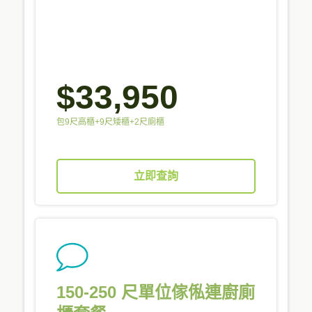
$33,950
包9尺高櫃+9尺矮櫃+2尺廁櫃
立即查詢
150-250 尺單位傢俬連廚廁