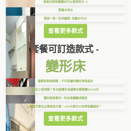
真係估唔到榻榻米可以做到咁大~!!
黑檀木地台
間房? 唔一定用牆既! 用櫃也可以!
查看更多款式
套餐可訂造款式 -
變形床
讓專家跌破眼鏡，不可思議的變形傢俬設計
單位小是問題？多功能變形床讓單位瞬間變大100尺
隱形傢俬幫你一秒由客廳變成睡房
開放式單位必看傢俬示範！200尺都可以有齊客廳睡房！
查看更多款式