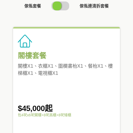
SWITCH
傢俬套餐
傢俬連清拆套餐
PRICING
閣樓套餐
閣樓X1、衣櫃X1、圍欄書枱X1、餐枱X1、樓
梯櫃X1、電視櫃X1
$45,000起
包4呎x6呎閣樓+8呎高櫃+8呎矮櫃