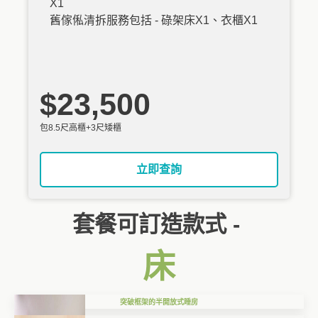
X1
舊傢俬清拆服務包括 - 碌架床X1、衣櫃X1
$23,500
包8.5尺高櫃+3尺矮櫃
立即查詢
套餐可訂造款式 -
床
突破框架的半開放式睡房