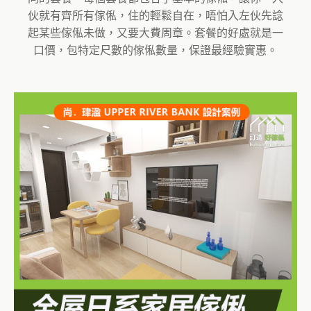
伙就有齊所有傢俬，住的輕鬆自在，唔怕入左伙先諗
起某些傢俬未做，又要大費周章。套餐的好處就是一
口價，包特定尺數的傢俬數量，保證最經驗實惠。