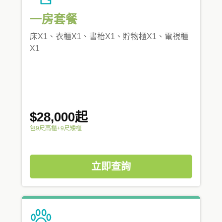
一房套餐
床X1、衣櫃X1、書枱X1、貯物櫃X1、電視櫃
X1
$28,000起
包9尺高櫃+9尺矮櫃
立即查詢