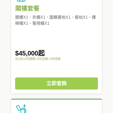
閣樓套餐
閣樓X1、衣櫃X1、圍欄書枱X1、餐枱X1、樓
梯櫃X1、電視櫃X1
$45,000起
包4呎x6呎閣樓+8呎高櫃+8呎矮櫃
立即查詢