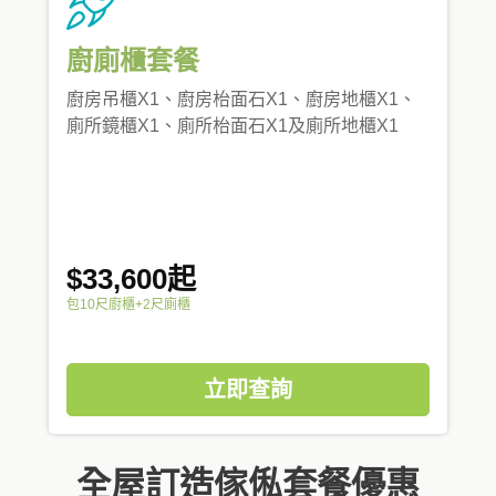
廚廁櫃套餐
廚房吊櫃X1、廚房枱面石X1、廚房地櫃X1、
廁所鏡櫃X1、廁所枱面石X1及廁所地櫃X1
$33,600起
包10尺廚櫃+2尺廁櫃
立即查詢
全屋訂造傢俬套餐優惠