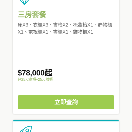
三房套餐
床X3、衣櫃X3、書枱X2、梳妝枱X1、貯物櫃
X1、電視櫃X1、書櫃X1、飾物櫃X1
$78,000起
包25尺高櫃+25尺矮櫃
立即查詢