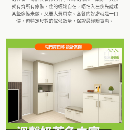
就有齊所有傢俬，住的輕鬆自在，唔怕入左伙先諗起
某些傢俬未做，又要大費周章。套餐的好處就是一口
價，包特定尺數的傢俬數量，保證最經驗實惠。