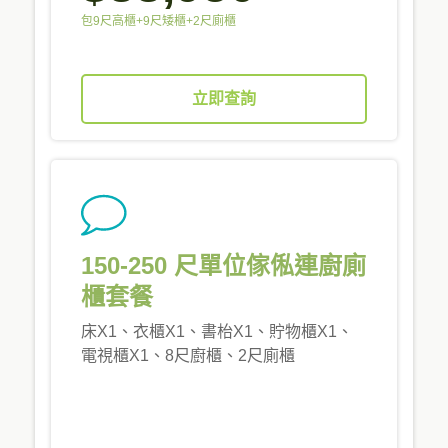
包9尺高櫃+9尺矮櫃+2尺廁櫃
立即查詢
150-250 尺單位傢俬連廚廁
櫃套餐
床X1、衣櫃X1、書枱X1、貯物櫃X1、
電視櫃X1、8尺廚櫃、2尺廁櫃