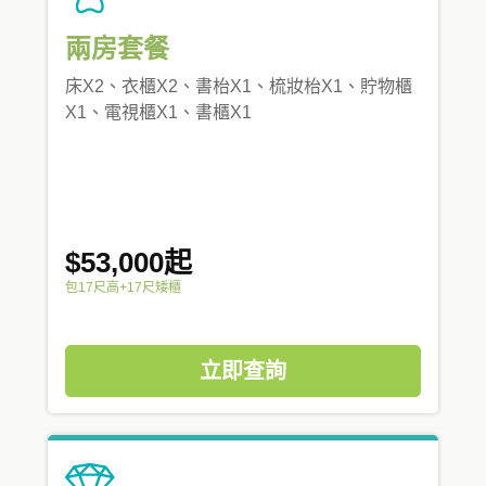
兩房套餐
床X2、衣櫃X2、書枱X1、梳妝枱X1、貯物櫃
X1、電視櫃X1、書櫃X1
$53,000起
包17尺高+17尺矮櫃
立即查詢