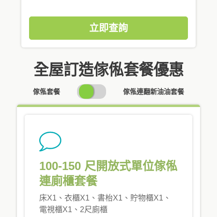
立即查詢
全屋訂造傢俬套餐優惠
SWITCH
傢俬套餐
傢俬連翻新油油套餐
PRICING
100-150 尺開放式單位傢俬
連廁櫃套餐
床X1、衣櫃X1、書枱X1、貯物櫃X1、
電視櫃X1、2尺廁櫃