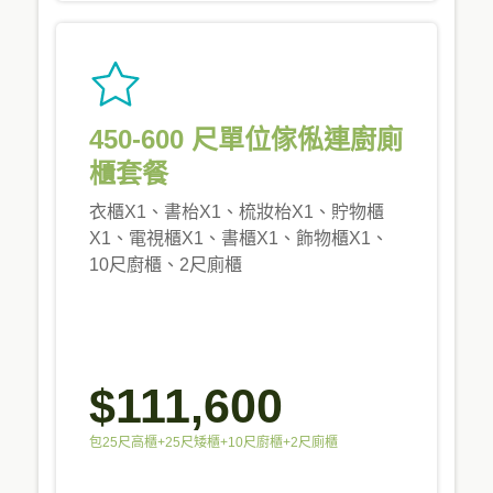
450-600 尺單位傢俬連廚廁
櫃套餐
衣櫃X1、書枱X1、梳妝枱X1、貯物櫃
X1、電視櫃X1、書櫃X1、飾物櫃X1、
10尺廚櫃、2尺廁櫃
$111,600
包25尺高櫃+25尺矮櫃+10尺廚櫃+2尺廁櫃