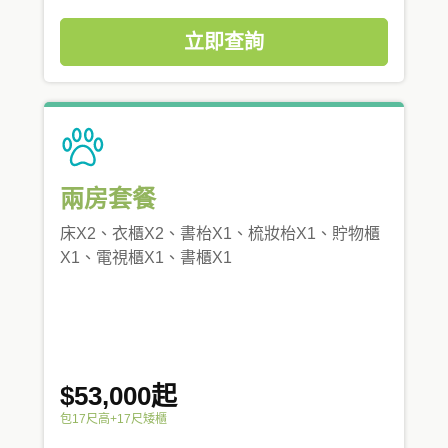
立即查詢
兩房套餐
床X2、衣櫃X2、書枱X1、梳妝枱X1、貯物櫃
X1、電視櫃X1、書櫃X1
$53,000起
包17尺高+17尺矮櫃