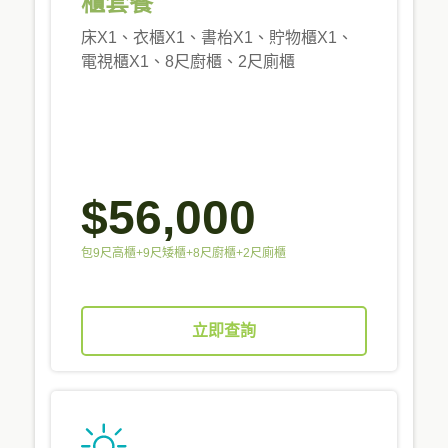
櫃套餐
床X1、衣櫃X1、書枱X1、貯物櫃X1、
電視櫃X1、8尺廚櫃、2尺廁櫃
$56,000
包9尺高櫃+9尺矮櫃+8尺廚櫃+2尺廁櫃
立即查詢