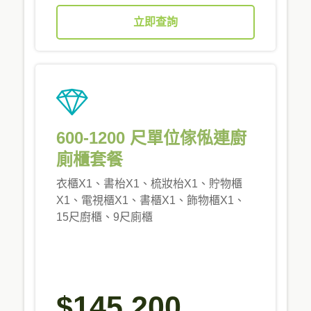
立即查詢
600-1200 尺單位傢俬連廚
廁櫃套餐
衣櫃X1、書枱X1、梳妝枱X1、貯物櫃
X1、電視櫃X1、書櫃X1、飾物櫃X1、
15尺廚櫃、9尺廁櫃
$145,200