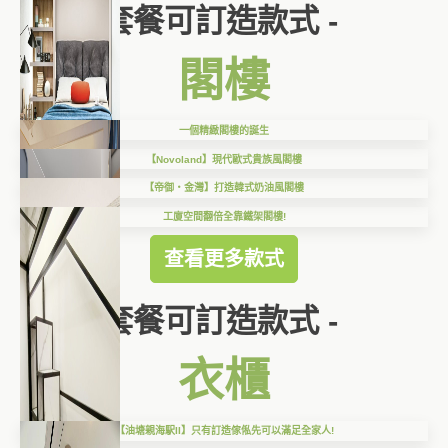
套餐可訂造款式 -
閣樓
一個精緻閣樓的誕生
【Novoland】現代歐式貴族風閣樓
【帝御‧金灣】打造韓式奶油風閣樓
工廈空間翻倍全靠鐵架閣樓!
查看更多款式
套餐可訂造款式 -
衣櫃
【油塘親海駅II】只有訂造傢俬先可以滿足全家人!