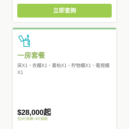
立即查詢
一房套餐
床X1、衣櫃X1、書枱X1、貯物櫃X1、電視櫃
X1
$28,000起
包9尺高櫃+9尺矮櫃