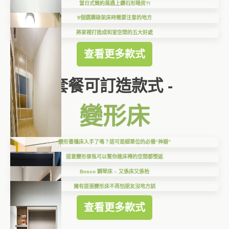
當日式簡約風遇上鑽石形睡房?!
9個選購碌架床時需要注意的地方
將家裡打造成和室空間的五大好處
查看更多款式
套餐可訂造款式 -
變形床
變形書檯床入手了嗎？這可是細單位的必備“神器”
這套變形傢俬可以幫你連床褥的空間都慳返
Bosco 鋼琴床 – 又係床又係枱
擁有這張變形床不再怕朋友沒地方訓
查看更多款式