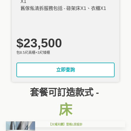
X1
舊傢俬清拆服務包括 - 碌架床X1、衣櫃X1
$23,500
包8.5尺高櫃+3尺矮櫃
立即查詢
套餐可訂造款式 -
床
【大埔天鑽】型格1房設計