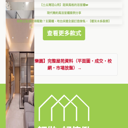
【土瓜灣冠山苑】甜美風格的浴室櫃❤️
現代簡約風浴室櫃案例分享
細單位點樣住得鬆動？玄關櫃、地台床連全屋訂造傢俬，【暖灰木系裝修】
查看更多款式
查看【康樂園】完整屋苑資料（平面圖・成交・校
網・市場放盤）→