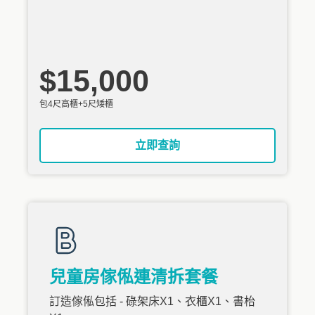
$15,000
包4尺高櫃+5尺矮櫃
立即查詢
兒童房傢俬連清拆套餐
訂造傢俬包括 - 碌架床X1、衣櫃X1、書枱