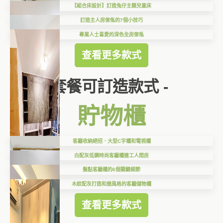
【組合床設計】訂造兔仔主題兒童床
訂造主人房傢俬的7個小技巧
專業人士喜愛的深色全房傢俬
查看更多款式
套餐可訂造款式 -
貯物櫃
客廳收納絕招．大型C字櫃和電視櫃
白配灰低調時尚客廳櫃連工人間房
盤點客廳櫃的6個關鍵細節
木紋配灰打造和諧風格的客廳儲物櫃
查看更多款式