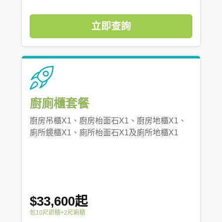
立即查詢
廚廁櫃套餐
廚房吊櫃X1、廚房枱面石X1、廚房地櫃X1、
廁所鏡櫃X1、廁所枱面石X1及廁所地櫃X1
$33,600起
包10尺廚櫃+2尺廁櫃