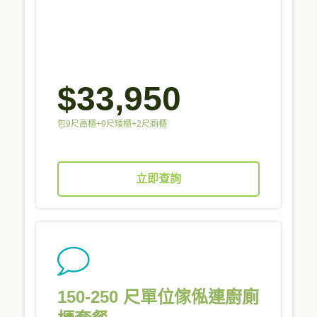
$33,950
包9尺高櫃+9尺矮櫃+2尺廁櫃
立即查詢
150-250 尺單位傢俬連廚廁