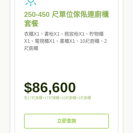
250-450 尺單位傢俬連廚櫃
套餐
衣櫃X1、書枱X1、梳妝枱X1、貯物櫃
X1、電視櫃X1、書櫃X1、10尺廚櫃、2
尺廁櫃
$86,600
包17尺高櫃+17尺矮櫃+10尺廚櫃+2尺廁櫃
立即查詢