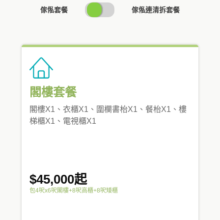
SWITCH
傢俬套餐
傢俬連清拆套餐
PRICING
閣樓套餐
閣樓X1、衣櫃X1、圍欄書枱X1、餐枱X1、樓
梯櫃X1、電視櫃X1
$45,000起
包4呎x6呎閣樓+8呎高櫃+8呎矮櫃