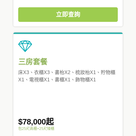
立即查詢
三房套餐
床X3、衣櫃X3、書枱X2、梳妝枱X1、貯物櫃
X1、電視櫃X1、書櫃X1、飾物櫃X1
$78,000起
包25尺高櫃+25尺矮櫃