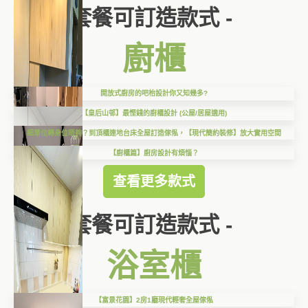
套餐可訂造款式 -
廚櫃
開放式廚房的吧枱設計你又知幾多?
【皇后山邨】最慳錢的廚櫃設計 (公屋/居屋適用)
細單位轉身位唔夠？到頂櫃連地台床全屋訂造傢俬，【現代簡約裝修】放大實用空間
【廚櫃篇】廚房設計有煩惱？
查看更多款式
套餐可訂造款式 -
浴室櫃
【富景花園】2房1廳現代輕奢全屋傢俬