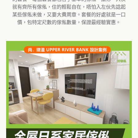
就有齊所有傢俬，住的輕鬆自在，唔怕入左伙先諗起
某些傢俬未做，又要大費周章。套餐的好處就是一口
價，包特定尺數的傢俬數量，保證最經驗實惠。