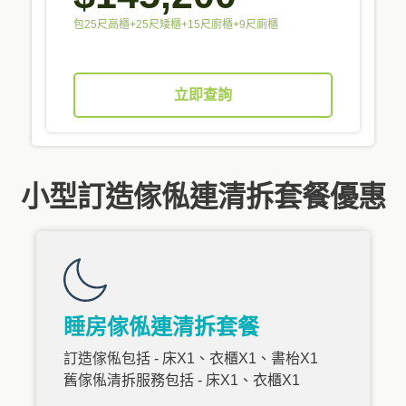
包25尺高櫃+25尺矮櫃+15尺廚櫃+9尺廁櫃
立即查詢
小型訂造傢俬連清拆套餐優惠
睡房傢俬連清拆套餐
訂造傢俬包括 - 床X1、衣櫃X1、書枱X1
舊傢俬清拆服務包括 - 床X1、衣櫃X1