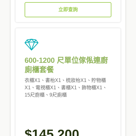
立即查詢
600-1200 尺單位傢俬連廚
廁櫃套餐
衣櫃X1、書枱X1、梳妝枱X1、貯物櫃
X1、電視櫃X1、書櫃X1、飾物櫃X1、
15尺廚櫃、9尺廁櫃
$145,200