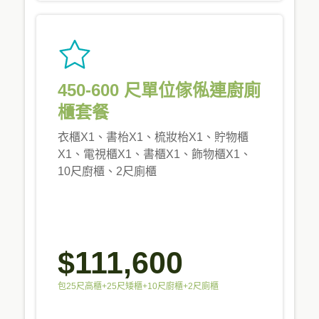
450-600 尺單位傢俬連廚廁
櫃套餐
衣櫃X1、書枱X1、梳妝枱X1、貯物櫃
X1、電視櫃X1、書櫃X1、飾物櫃X1、
10尺廚櫃、2尺廁櫃
$111,600
包25尺高櫃+25尺矮櫃+10尺廚櫃+2尺廁櫃