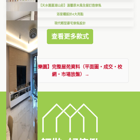
【天水圍嘉湖山莊】溫馨原木風全屋訂造傢俬
浴室櫃設計4大亮點
現代輕型豪宅傢俬設計
查看更多款式
查看【康樂園】完整屋苑資料（平面圖・成交・校
網・市場放盤）→