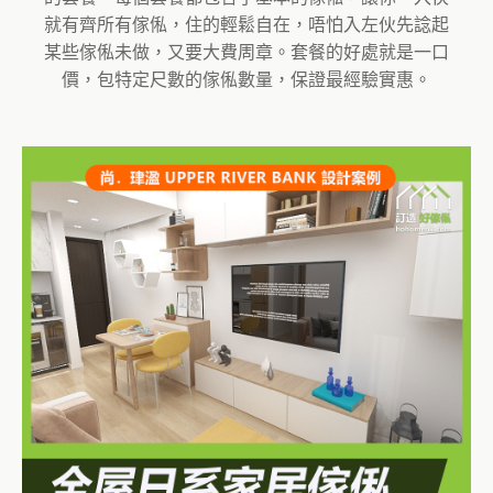
就有齊所有傢俬，住的輕鬆自在，唔怕入左伙先諗起
某些傢俬未做，又要大費周章。套餐的好處就是一口
價，包特定尺數的傢俬數量，保證最經驗實惠。