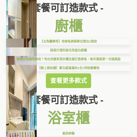
套餐可訂造款式 -
廚櫃
【北角驥華苑】用傢俬將細單位間出3間房
超易打理的高光亮面白廚櫃
細單位收納唔夠用？地台床連到頂衣櫃全屋訂造傢俬，無印風裝修一次過搞掂
【錦上路柏瓏】層次感滿滿的2合1吧枱連餐枱
查看更多款式
套餐可訂造款式 -
浴室櫃
廚房鋅盤