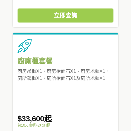
立即查詢
廚廁櫃套餐
廚房吊櫃X1、廚房枱面石X1、廚房地櫃X1、
廁所鏡櫃X1、廁所枱面石X1及廁所地櫃X1
$33,600起
包10尺廚櫃+2尺廁櫃