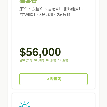
櫃套餐
床X1、衣櫃X1、書枱X1、貯物櫃X1、
電視櫃X1、8尺廚櫃、2尺廁櫃
$56,000
包9尺高櫃+9尺矮櫃+8尺廚櫃+2尺廁櫃
立即查詢