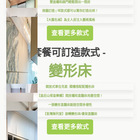
雙面櫃和趟門輕鬆間出一間房
按圖訂造 | 咩款式都可以幫你訂造出到！
【大圍名城】為主人房注入藝術風格
查看更多款式
套餐可訂造款式 -
變形床
開放式單位克星: 閣樓搭配配隱形床
【皇后山邨皇樂樓】間房櫃和直翻床用盡空間！
一張變形直翻床創造空間多樣性
【荃灣陳列室】旋轉變形床/書架直翻床
查看更多款式