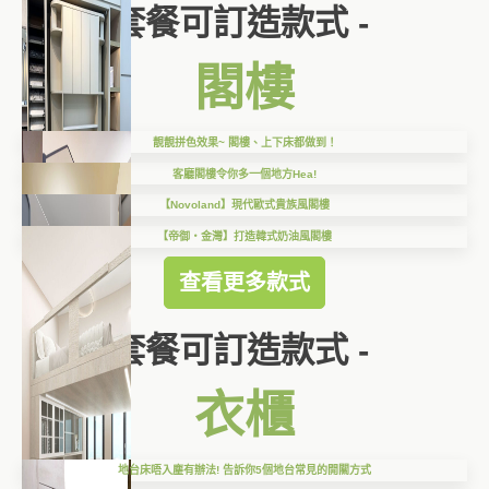
套餐可訂造款式 -
閣樓
靚靚拼色效果~ 閣樓、上下床都做到！
客廳閣樓令你多一個地方Hea!
【Novoland】現代歐式貴族風閣樓
【帝御‧金灣】打造韓式奶油風閣樓
查看更多款式
套餐可訂造款式 -
衣櫃
地台床唔入塵有辦法! 告訴你5個地台常見的開關方式