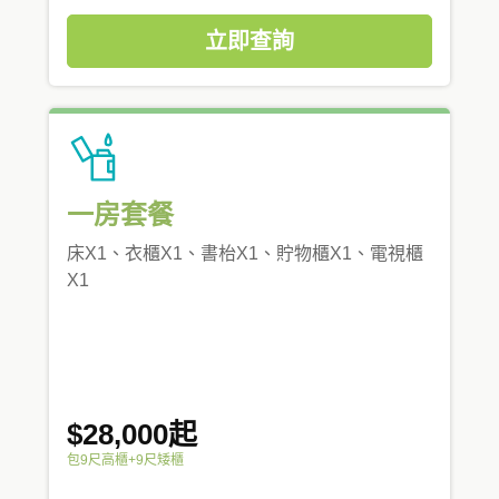
立即查詢
一房套餐
床X1、衣櫃X1、書枱X1、貯物櫃X1、電視櫃
X1
$28,000起
包9尺高櫃+9尺矮櫃