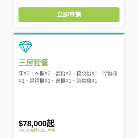
立即查詢
三房套餐
床X3、衣櫃X3、書枱X2、梳妝枱X1、貯物櫃
X1、電視櫃X1、書櫃X1、飾物櫃X1
$78,000起
包25尺高櫃+25尺矮櫃