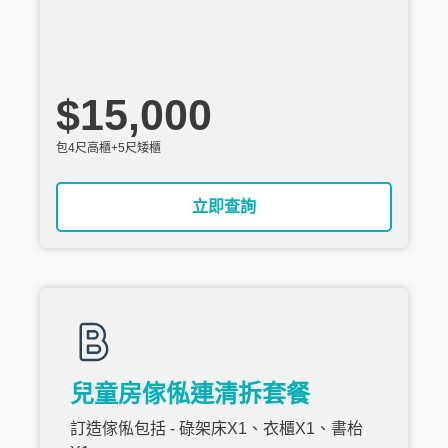
$15,000
包4尺高櫃+5尺矮櫃
立即查詢
兒童房傢俬連清拆套餐
訂造傢俬包括 - 碌架床X1、衣櫃X1、書枱