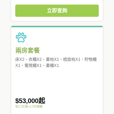
立即查詢
兩房套餐
床X2、衣櫃X2、書枱X1、梳妝枱X1、貯物櫃
X1、電視櫃X1、書櫃X1
$53,000起
包17尺高+17尺矮櫃