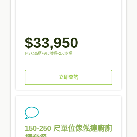
$33,950
包9尺高櫃+9尺矮櫃+2尺廁櫃
立即查詢
150-250 尺單位傢俬連廚廁