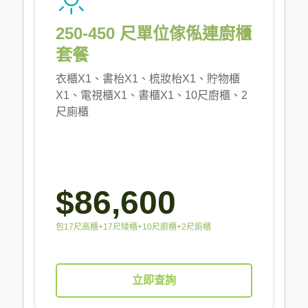
250-450 尺單位傢俬連廚櫃
套餐
衣櫃X1、書枱X1、梳妝枱X1、貯物櫃
X1、電視櫃X1、書櫃X1、10尺廚櫃、2
尺廁櫃
$86,600
包17尺高櫃+17尺矮櫃+10尺廚櫃+2尺廁櫃
立即查詢