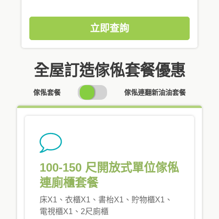
立即查詢
全屋訂造傢俬套餐優惠
SWITCH
傢俬套餐
傢俬連翻新油油套餐
PRICING
100-150 尺開放式單位傢俬
連廁櫃套餐
床X1、衣櫃X1、書枱X1、貯物櫃X1、
電視櫃X1、2尺廁櫃