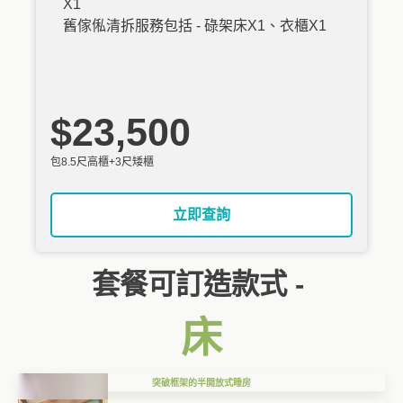
X1
舊傢俬清拆服務包括 - 碌架床X1、衣櫃X1
$23,500
包8.5尺高櫃+3尺矮櫃
立即查詢
套餐可訂造款式 -
床
突破框架的半開放式睡房