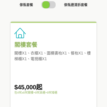
SWITCH
傢俬套餐
傢俬連清拆套餐
PRICING
閣樓套餐
閣樓X1、衣櫃X1、圍欄書枱X1、餐枱X1、樓
梯櫃X1、電視櫃X1
$45,000起
包4呎x6呎閣樓+8呎高櫃+8呎矮櫃