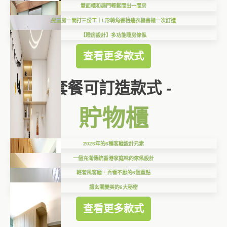
雙面櫃和趟門輕鬆間出一間房
兒童房一間打三份工｜L形轉角書枱連衣櫃書櫃一次訂造
【睡房設計】多功能睡房傢俬
查看更多款式
套餐可訂造款式 -
貯物櫃
2026年的6種客廳設計元素
一個充滿傳統香港家庭味的傢俬設計
輕奢風客廳．百看不厭的6個重點
讓玄關變美的6大秘密
查看更多款式