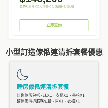
包25尺高櫃+25尺矮櫃+15尺廚櫃+9尺廁櫃
立即查詢
小型訂造傢俬連清拆套餐優惠
睡房傢俬連清拆套餐
訂造傢俬包括 - 床X1、衣櫃X1、書枱X1
舊傢俬清拆服務包括 - 床X1、衣櫃X1