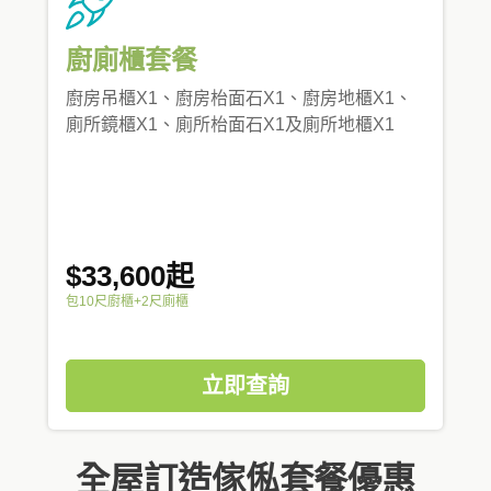
廚廁櫃套餐
廚房吊櫃X1、廚房枱面石X1、廚房地櫃X1、
廁所鏡櫃X1、廁所枱面石X1及廁所地櫃X1
$33,600起
包10尺廚櫃+2尺廁櫃
立即查詢
全屋訂造傢俬套餐優惠