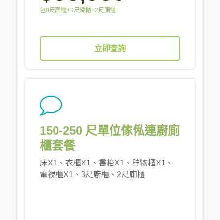
包9尺高櫃+9尺矮櫃+2尺廁櫃
立即查詢
150-250 尺單位傢俬連廚廁
櫃套餐
床X1、衣櫃X1、書枱X1、貯物櫃X1、
電視櫃X1、8尺廚櫃、2尺廁櫃