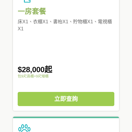
一房套餐
床X1、衣櫃X1、書枱X1、貯物櫃X1、電視櫃
X1
$28,000起
包9尺高櫃+9尺矮櫃
立即查詢