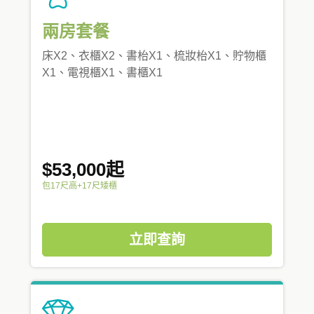
兩房套餐
床X2、衣櫃X2、書枱X1、梳妝枱X1、貯物櫃
X1、電視櫃X1、書櫃X1
$53,000起
包17尺高+17尺矮櫃
立即查詢