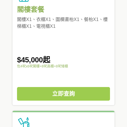
閣樓套餐
閣樓X1、衣櫃X1、圍欄書枱X1、餐枱X1、樓
梯櫃X1、電視櫃X1
$45,000起
包4呎x6呎閣樓+8呎高櫃+8呎矮櫃
立即查詢