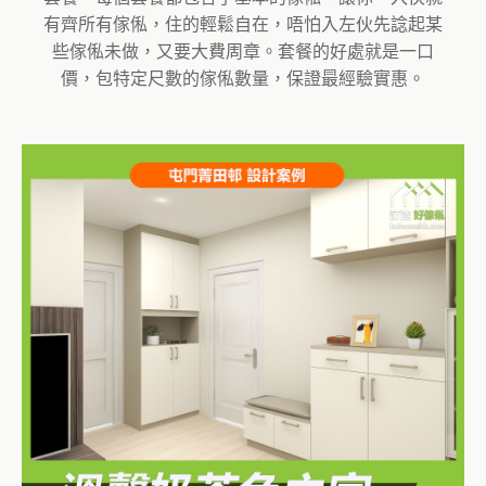
有齊所有傢俬，住的輕鬆自在，唔怕入左伙先諗起某
些傢俬未做，又要大費周章。套餐的好處就是一口
價，包特定尺數的傢俬數量，保證最經驗實惠。