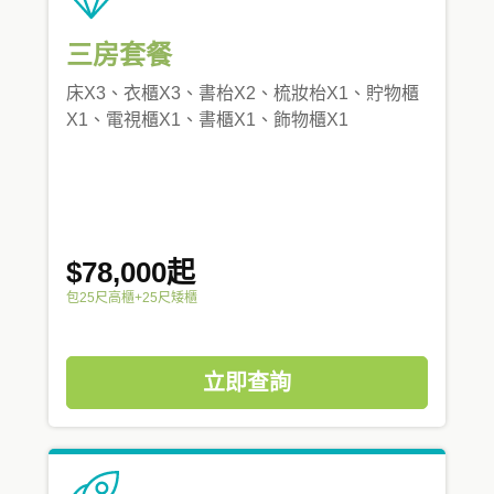
三房套餐
床X3、衣櫃X3、書枱X2、梳妝枱X1、貯物櫃
X1、電視櫃X1、書櫃X1、飾物櫃X1
$78,000起
包25尺高櫃+25尺矮櫃
立即查詢