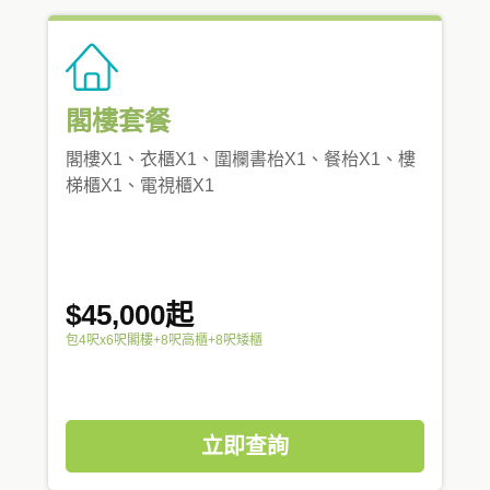
閣樓套餐
閣樓X1、衣櫃X1、圍欄書枱X1、餐枱X1、樓
梯櫃X1、電視櫃X1
$45,000起
包4呎x6呎閣樓+8呎高櫃+8呎矮櫃
立即查詢