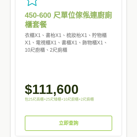
450-600 尺單位傢俬連廚廁
櫃套餐
衣櫃X1、書枱X1、梳妝枱X1、貯物櫃
X1、電視櫃X1、書櫃X1、飾物櫃X1、
10尺廚櫃、2尺廁櫃
$111,600
包25尺高櫃+25尺矮櫃+10尺廚櫃+2尺廁櫃
立即查詢