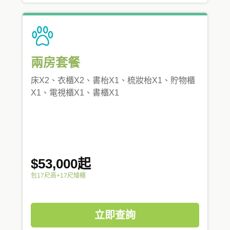
兩房套餐
床X2、衣櫃X2、書枱X1、梳妝枱X1、貯物櫃
X1、電視櫃X1、書櫃X1
$53,000起
包17尺高+17尺矮櫃
立即查詢