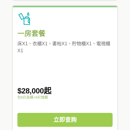
一房套餐
床X1、衣櫃X1、書枱X1、貯物櫃X1、電視櫃
X1
$28,000起
包9尺高櫃+9尺矮櫃
立即查詢