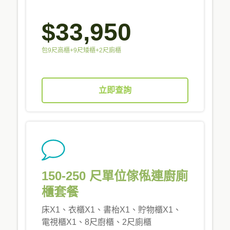
$33,950
包9尺高櫃+9尺矮櫃+2尺廁櫃
立即查詢
150-250 尺單位傢俬連廚廁
櫃套餐
床X1、衣櫃X1、書枱X1、貯物櫃X1、
電視櫃X1、8尺廚櫃、2尺廁櫃