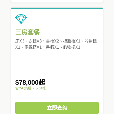
三房套餐
床X3、衣櫃X3、書枱X2、梳妝枱X1、貯物櫃
X1、電視櫃X1、書櫃X1、飾物櫃X1
$78,000起
包25尺高櫃+25尺矮櫃
立即查詢