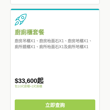
廚廁櫃套餐
廚房吊櫃X1、廚房枱面石X1、廚房地櫃X1、
廁所鏡櫃X1、廁所枱面石X1及廁所地櫃X1
$33,600起
包10尺廚櫃+2尺廁櫃
立即查詢