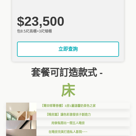
$23,500
包8.5尺高櫃+3尺矮櫃
立即查詢
套餐可訂造款式 -
床
【菁田邨菁善樓】3房1廳溫馨奶茶色之家
【睡房篇】讓色彩激發孩子創造力
用傢俬間出一間五人睡房
在睡房完美打造私人影院~~~