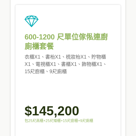
600-1200 尺單位傢俬連廚
廁櫃套餐
衣櫃X1、書枱X1、梳妝枱X1、貯物櫃
X1、電視櫃X1、書櫃X1、飾物櫃X1、
15尺廚櫃、9尺廁櫃
$145,200
包25尺高櫃+25尺矮櫃+15尺廚櫃+9尺廁櫃