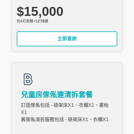
$15,000
包4尺高櫃+5尺矮櫃
立即查詢
兒童房傢俬連清拆套餐
訂造傢俬包括 - 碌架床X1、衣櫃X1、書枱
X1
舊傢俬清拆服務包括 - 碌架床X1、衣櫃X1