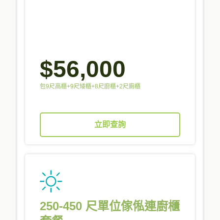
$56,000
包9尺高櫃+9尺矮櫃+8尺廚櫃+2尺廁櫃
立即查詢
250-450 尺單位傢俬連廚櫃