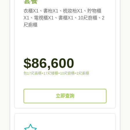
套餐
衣櫃X1、書枱X1、梳妝枱X1、貯物櫃
X1、電視櫃X1、書櫃X1、10尺廚櫃、2
尺廁櫃
$86,600
包17尺高櫃+17尺矮櫃+10尺廚櫃+2尺廁櫃
立即查詢