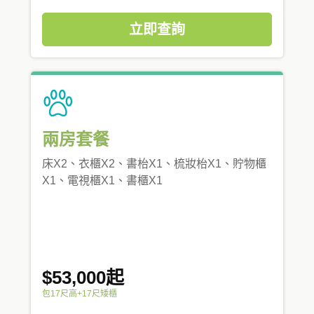
立即查詢
兩房套餐
床X2、衣櫃X2、書枱X1、梳妝枱X1、貯物櫃
X1、電視櫃X1、書櫃X1
$53,000起
包17尺高+17尺矮櫃