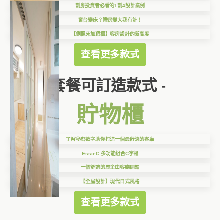
劏房投資者必看的1劏4設計案例
窗台變床？睡房變大我有計！
【側翻床加頂櫃】客房設計的新高度
查看更多款式
套餐可訂造款式 -
貯物櫃
了解秘密數字助你打造一個最舒適的客廳
EssieC 多功能組合C字櫃
一個舒適的屋企由客廳開始
【全屋設計】現代日式風格
查看更多款式