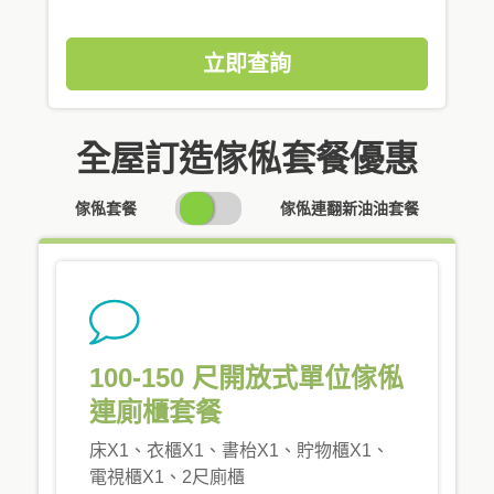
立即查詢
全屋訂造傢俬套餐優惠
SWITCH
傢俬套餐
傢俬連翻新油油套餐
PRICING
100-150 尺開放式單位傢俬
連廁櫃套餐
床X1、衣櫃X1、書枱X1、貯物櫃X1、
電視櫃X1、2尺廁櫃