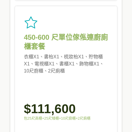
450-600 尺單位傢俬連廚廁
櫃套餐
衣櫃X1、書枱X1、梳妝枱X1、貯物櫃
X1、電視櫃X1、書櫃X1、飾物櫃X1、
10尺廚櫃、2尺廁櫃
$111,600
包25尺高櫃+25尺矮櫃+10尺廚櫃+2尺廁櫃