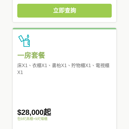
立即查詢
一房套餐
床X1、衣櫃X1、書枱X1、貯物櫃X1、電視櫃
X1
$28,000起
包9尺高櫃+9尺矮櫃