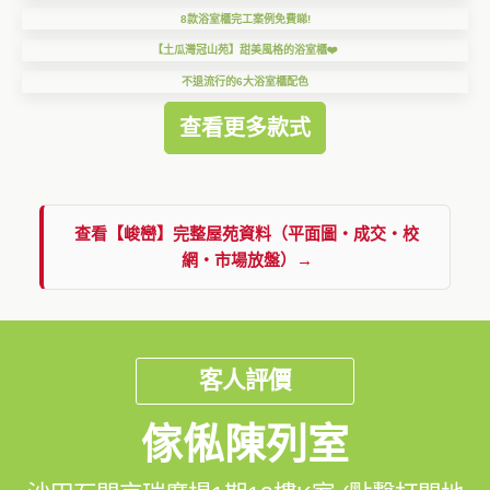
8款浴室櫃完工案例免費睇!
【土瓜灣冠山苑】甜美風格的浴室櫃❤️
不退流行的6大浴室櫃配色
查看更多款式
查看【峻巒】完整屋苑資料（平面圖・成交・校
網・市場放盤）→
客人評價
傢俬陳列室