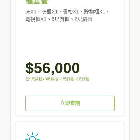
櫃套餐
床X1、衣櫃X1、書枱X1、貯物櫃X1、
電視櫃X1、8尺廚櫃、2尺廁櫃
$56,000
包9尺高櫃+9尺矮櫃+8尺廚櫃+2尺廁櫃
立即查詢