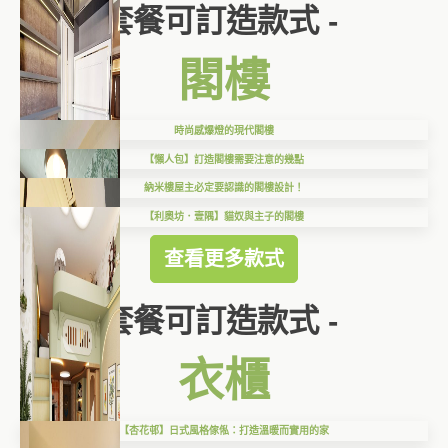
套餐可訂造款式 -
閣樓
時尚感爆燈的現代閣樓
【懶人包】訂造閣樓需要注意的幾點
納米樓屋主必定要認識的閣樓設計！
【利奧坊．壹隅】貓奴與主子的閣樓
查看更多款式
套餐可訂造款式 -
衣櫃
【杏花邨】日式風格傢俬：打造溫暖而實用的家