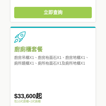
立即查詢
廚廁櫃套餐
廚房吊櫃X1、廚房枱面石X1、廚房地櫃X1、
廁所鏡櫃X1、廁所枱面石X1及廁所地櫃X1
$33,600起
包10尺廚櫃+2尺廁櫃