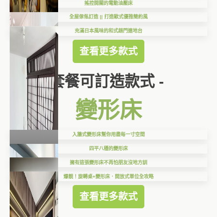
搖控開關的電動油壓床
全屋傢俬訂造 || 打造歐式優雅簡約風
充滿日本風味的和式趟門連地台
查看更多款式
套餐可訂造款式 -
變形床
入牆式變形床幫你用盡每一寸空間
四平八穩的變形床
擁有這張變形床不再怕朋友沒地方訓
爆靚！旋轉桌+變形床．開放式單位全攻略
查看更多款式