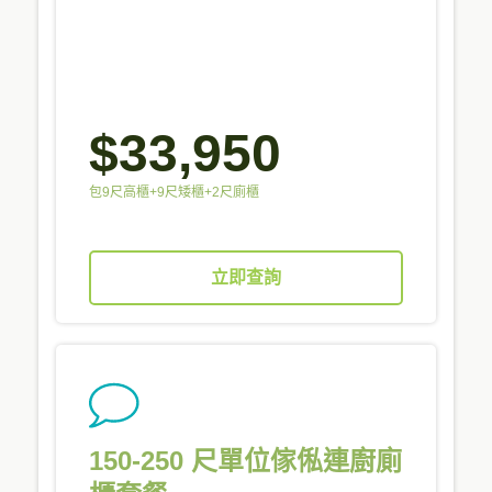
$33,950
包9尺高櫃+9尺矮櫃+2尺廁櫃
立即查詢
150-250 尺單位傢俬連廚廁