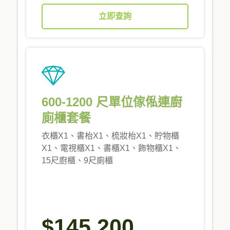
立即查詢
600-1200 尺單位傢俬連廚
廁櫃套餐
衣櫃X1、書枱X1、梳妝枱X1、貯物櫃
X1、電視櫃X1、書櫃X1、飾物櫃X1、
15尺廚櫃、9尺廁櫃
$145,200