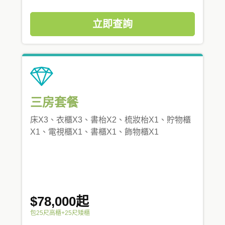
立即查詢
三房套餐
床X3、衣櫃X3、書枱X2、梳妝枱X1、貯物櫃
X1、電視櫃X1、書櫃X1、飾物櫃X1
$78,000起
包25尺高櫃+25尺矮櫃