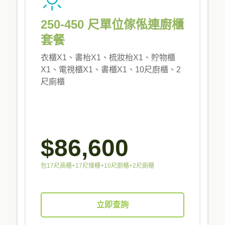
250-450 尺單位傢俬連廚櫃
套餐
衣櫃X1、書枱X1、梳妝枱X1、貯物櫃
X1、電視櫃X1、書櫃X1、10尺廚櫃、2
尺廁櫃
$86,600
包17尺高櫃+17尺矮櫃+10尺廚櫃+2尺廁櫃
立即查詢