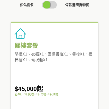
SWITCH
傢俬套餐
傢俬連清拆套餐
PRICING
閣樓套餐
閣樓X1、衣櫃X1、圍欄書枱X1、餐枱X1、樓
梯櫃X1、電視櫃X1
$45,000起
包4呎x6呎閣樓+8呎高櫃+8呎矮櫃