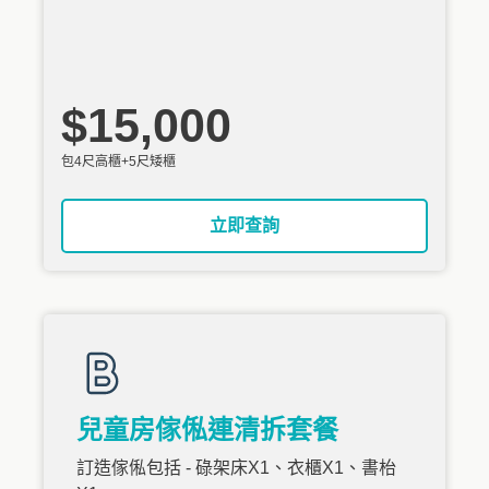
$15,000
包4尺高櫃+5尺矮櫃
立即查詢
兒童房傢俬連清拆套餐
訂造傢俬包括 - 碌架床X1、衣櫃X1、書枱