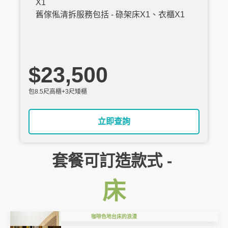
X1
舊傢俬清拆服務包括 - 碌架床X1、衣櫃X1
$23,500
包8.5尺高櫃+3尺矮櫃
立即查詢
套餐可訂造款式 -
床
咖啡色地台床的浪漫