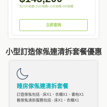
包25尺高櫃+25尺矮櫃+15尺廚櫃+9尺廁櫃
立即查詢
小型訂造傢俬連清拆套餐優惠
睡房傢俬連清拆套餐
訂造傢俬包括 - 床X1、衣櫃X1、書枱X1
舊傢俬清拆服務包括 - 床X1、衣櫃X1