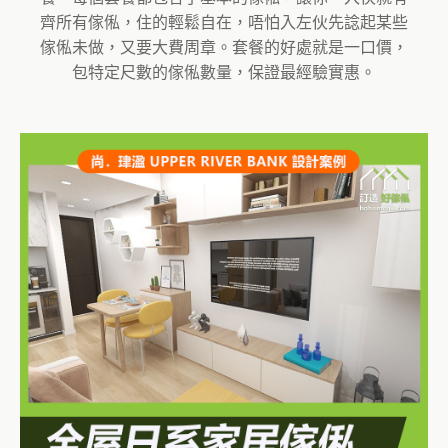
齊所有傢俬，住的輕鬆自在，唔怕入左伙先諗起某些
傢俬未做，又要大費周章。套餐的好處就是一口價，
包特定尺數的傢俬數量，保證最經驗實惠。