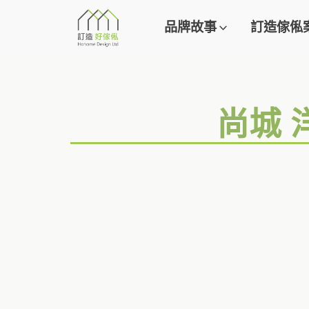
品牌故事
訂造傢俬
尚城 