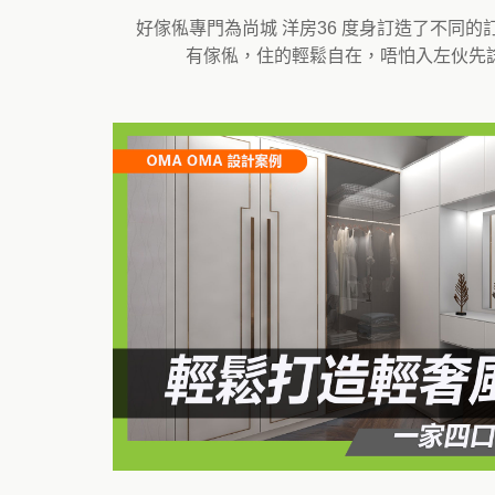
好傢俬專門為尚城 洋房36 度身訂造了不同
有傢俬，住的輕鬆自在，唔怕入左伙先