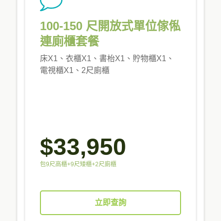
100-150 尺開放式單位傢俬
連廁櫃套餐
床X1、衣櫃X1、書枱X1、貯物櫃X1、
電視櫃X1、2尺廁櫃
$33,950
包9尺高櫃+9尺矮櫃+2尺廁櫃
立即查詢