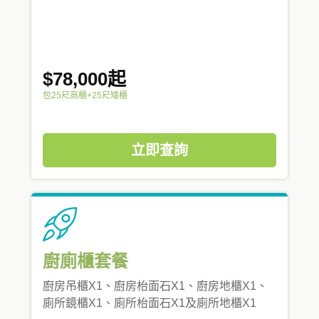
$78,000起
包25尺高櫃+25尺矮櫃
立即查詢
廚廁櫃套餐
廚房吊櫃X1、廚房枱面石X1、廚房地櫃X1、
廁所鏡櫃X1、廁所枱面石X1及廁所地櫃X1