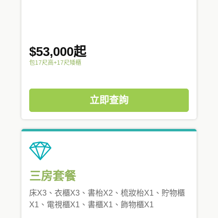
$53,000起
包17尺高+17尺矮櫃
立即查詢
三房套餐
床X3、衣櫃X3、書枱X2、梳妝枱X1、貯物櫃
X1、電視櫃X1、書櫃X1、飾物櫃X1