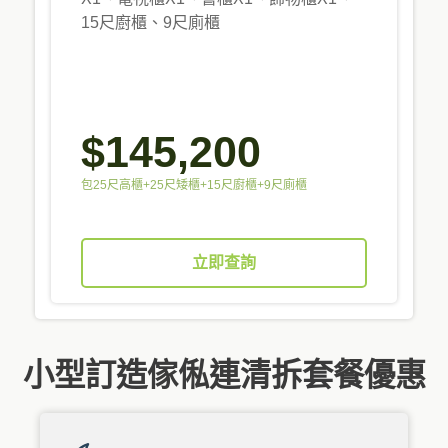
15尺廚櫃、9尺廁櫃
$145,200
包25尺高櫃+25尺矮櫃+15尺廚櫃+9尺廁櫃
立即查詢
小型訂造傢俬連清拆套餐優惠