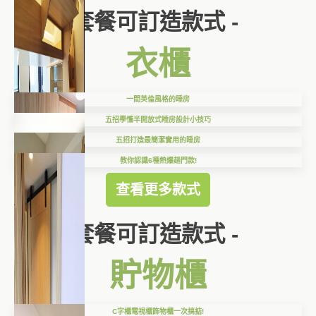
套餐可訂造款式 -
衣櫃
一間英倫風格的睡房
五招學懂半開放式睡房設計小技巧
五招打造最簡潔實用的睡房
教你認識6種熱爆趟門款!
查看更多款式
套餐可訂造款式 -
貯物櫃
C字櫃電視櫃飾物櫃一次搞掂!