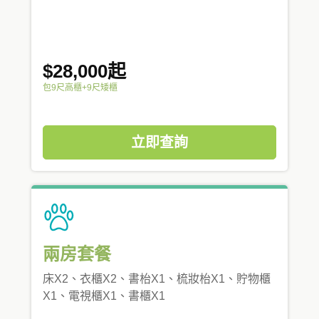
$28,000起
包9尺高櫃+9尺矮櫃
立即查詢
兩房套餐
床X2、衣櫃X2、書枱X1、梳妝枱X1、貯物櫃
X1、電視櫃X1、書櫃X1