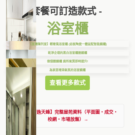
套餐可訂造款式 -
浴室櫃
【荃灣陳列室】輕奢風浴室櫃 (岩板陶瓷一體盆配智能鏡櫃)
乾淨企理的黑白浴室櫃連鏡櫃
做個靚鏡櫃 廁所氣質即時提升!
為家居增添氣氛的浴室鏡櫃
查看更多款式
查看【富逸天峰】完整屋苑資料（平面圖・成交・
校網・市場放盤）→