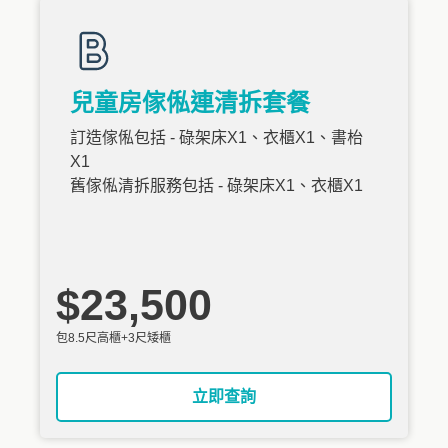
兒童房傢俬連清拆套餐
訂造傢俬包括 - 碌架床X1、衣櫃X1、書枱
X1
舊傢俬清拆服務包括 - 碌架床X1、衣櫃X1
$23,500
包8.5尺高櫃+3尺矮櫃
立即查詢