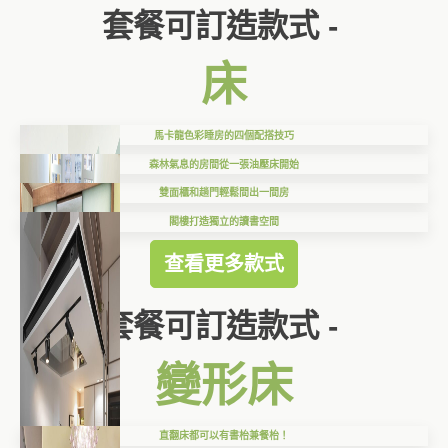
套餐可訂造款式 -
床
馬卡龍色彩睡房的四個配搭技巧
森林氣息的房間從一張油壓床開始
雙面櫃和趟門輕鬆間出一間房
閣樓打造獨立的讀書空間
查看更多款式
套餐可訂造款式 -
變形床
直翻床都可以有書枱兼餐枱！