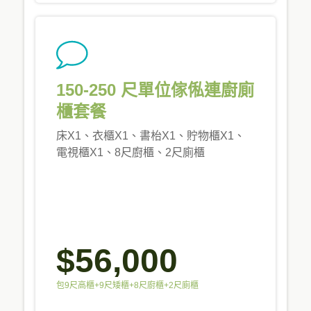
150-250 尺單位傢俬連廚廁
櫃套餐
床X1、衣櫃X1、書枱X1、貯物櫃X1、
電視櫃X1、8尺廚櫃、2尺廁櫃
$56,000
包9尺高櫃+9尺矮櫃+8尺廚櫃+2尺廁櫃