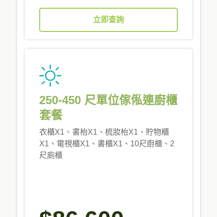
立即查詢
250-450 尺單位傢俬連廚櫃
套餐
衣櫃X1、書枱X1、梳妝枱X1、貯物櫃
X1、電視櫃X1、書櫃X1、10尺廚櫃、2
尺廁櫃