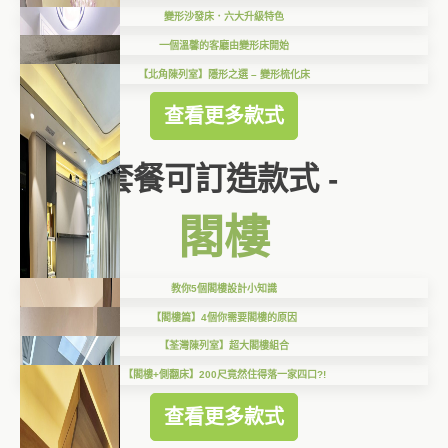
變形沙發床．六大升級特色
一個溫馨的客廳由變形床開始
【北角陳列室】隱形之選 – 變形梳化床
查看更多款式
套餐可訂造款式 -
閣樓
教你5個閣樓設計小知識
【閣樓篇】4個你需要閣樓的原因
【荃灣陳列室】超大閣樓組合
【閣樓+側翻床】200尺竟然住得落一家四口?!
查看更多款式