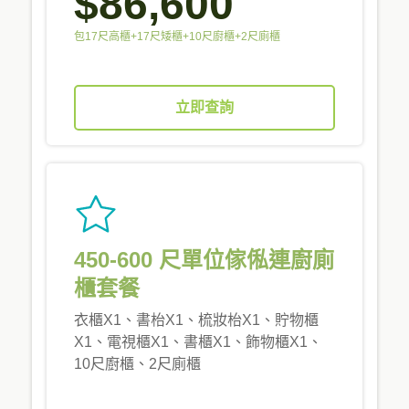
$86,600
包17尺高櫃+17尺矮櫃+10尺廚櫃+2尺廁櫃
立即查詢
450-600 尺單位傢俬連廚廁
櫃套餐
衣櫃X1、書枱X1、梳妝枱X1、貯物櫃
X1、電視櫃X1、書櫃X1、飾物櫃X1、
10尺廚櫃、2尺廁櫃