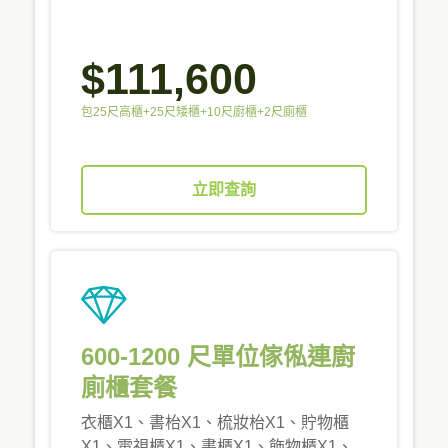
$111,600
包25尺高櫃+25尺矮櫃+10尺廚櫃+2尺廁櫃
立即查詢
600-1200 尺單位傢俬連廚
廁櫃套餐
衣櫃X1、書枱X1、梳妝枱X1、貯物櫃
X1、電視櫃X1、書櫃X1、飾物櫃X1、