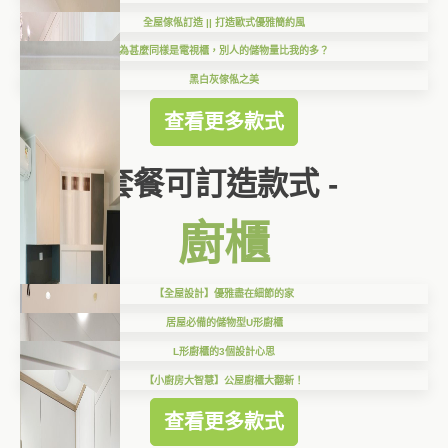
全屋傢俬訂造 || 打造歐式優雅簡約風
為甚麼同樣是電視櫃，別人的儲物量比我的多？
黑白灰傢俬之美
查看更多款式
套餐可訂造款式 -
廚櫃
【全屋設計】優雅盡在細節的家
居屋必備的儲物型U形廚櫃
L形廚櫃的3個設計心思
【小廚房大智慧】公屋廚櫃大翻新！
查看更多款式