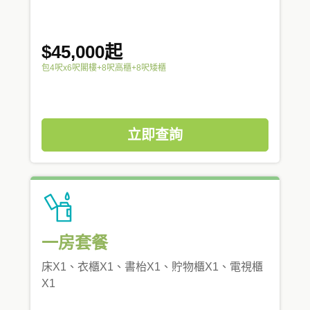
$45,000起
包4呎x6呎閣樓+8呎高櫃+8呎矮櫃
立即查詢
一房套餐
床X1、衣櫃X1、書枱X1、貯物櫃X1、電視櫃
X1