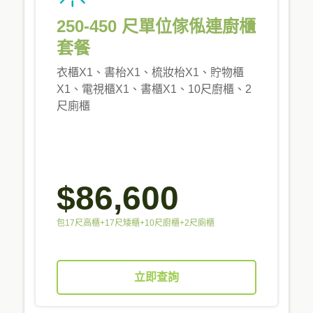
250-450 尺單位傢俬連廚櫃
套餐
衣櫃X1、書枱X1、梳妝枱X1、貯物櫃
X1、電視櫃X1、書櫃X1、10尺廚櫃、2
尺廁櫃
$86,600
包17尺高櫃+17尺矮櫃+10尺廚櫃+2尺廁櫃
立即查詢