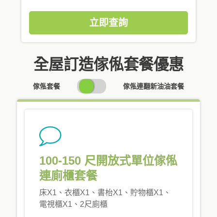
立即查詢
全屋訂造傢俬套餐優惠
SWITCH
傢俬套餐
傢俬連翻新油油套餐
PRICING
100-150 尺開放式單位傢俬
連廁櫃套餐
床X1、衣櫃X1、書枱X1、貯物櫃X1、
電視櫃X1、2尺廁櫃