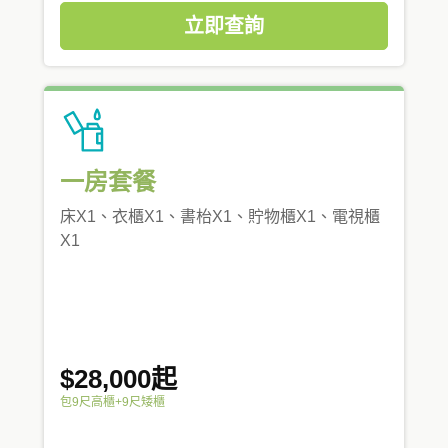
立即查詢
一房套餐
床X1、衣櫃X1、書枱X1、貯物櫃X1、電視櫃
X1
$28,000起
包9尺高櫃+9尺矮櫃