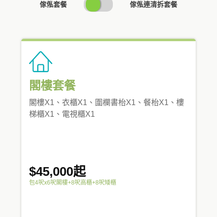
SWITCH
傢俬套餐
傢俬連清拆套餐
PRICING
閣樓套餐
閣樓X1、衣櫃X1、圍欄書枱X1、餐枱X1、樓
梯櫃X1、電視櫃X1
$45,000起
包4呎x6呎閣樓+8呎高櫃+8呎矮櫃