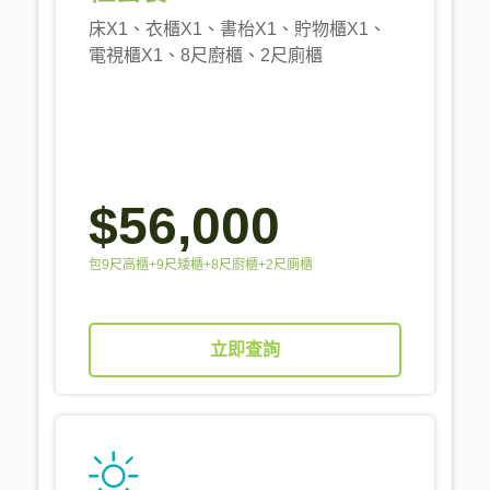
床X1、衣櫃X1、書枱X1、貯物櫃X1、
電視櫃X1、8尺廚櫃、2尺廁櫃
$56,000
包9尺高櫃+9尺矮櫃+8尺廚櫃+2尺廁櫃
立即查詢