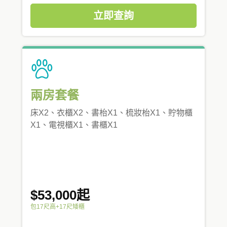
立即查詢
兩房套餐
床X2、衣櫃X2、書枱X1、梳妝枱X1、貯物櫃
X1、電視櫃X1、書櫃X1
$53,000起
包17尺高+17尺矮櫃