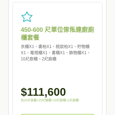
450-600 尺單位傢俬連廚廁
櫃套餐
衣櫃X1、書枱X1、梳妝枱X1、貯物櫃
X1、電視櫃X1、書櫃X1、飾物櫃X1、
10尺廚櫃、2尺廁櫃
$111,600
包25尺高櫃+25尺矮櫃+10尺廚櫃+2尺廁櫃