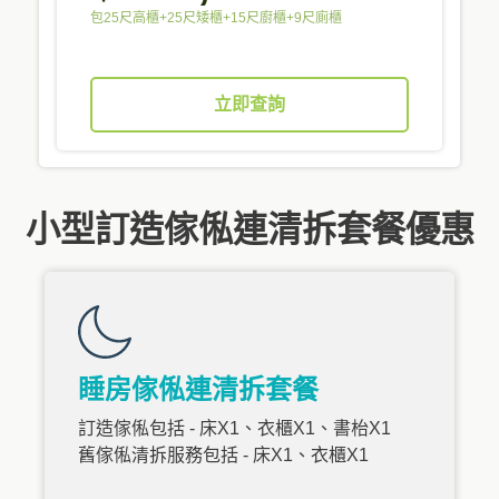
包25尺高櫃+25尺矮櫃+15尺廚櫃+9尺廁櫃
立即查詢
小型訂造傢俬連清拆套餐優惠
睡房傢俬連清拆套餐
訂造傢俬包括 - 床X1、衣櫃X1、書枱X1
舊傢俬清拆服務包括 - 床X1、衣櫃X1