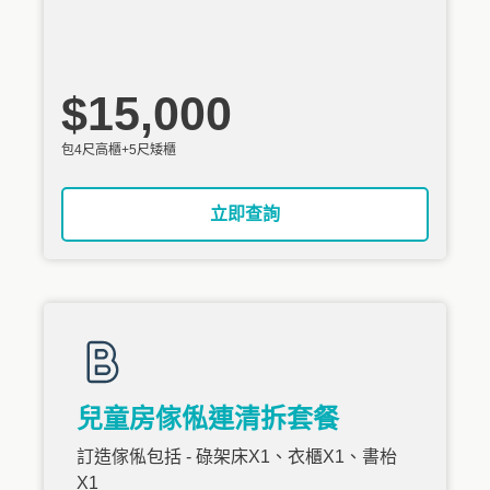
$15,000
包4尺高櫃+5尺矮櫃
立即查詢
兒童房傢俬連清拆套餐
訂造傢俬包括 - 碌架床X1、衣櫃X1、書枱
X1