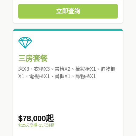
立即查詢
三房套餐
床X3、衣櫃X3、書枱X2、梳妝枱X1、貯物櫃
X1、電視櫃X1、書櫃X1、飾物櫃X1
$78,000起
包25尺高櫃+25尺矮櫃