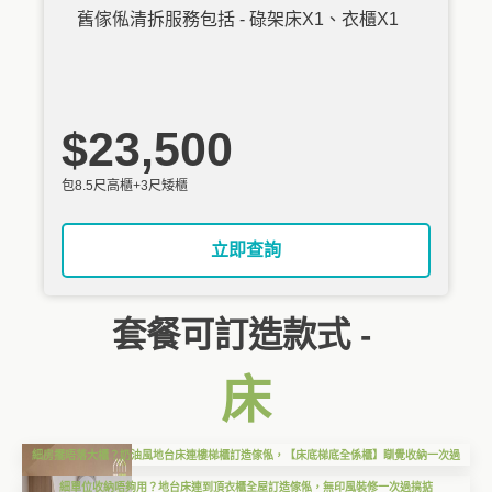
舊傢俬清拆服務包括 - 碌架床X1、衣櫃X1
$23,500
包8.5尺高櫃+3尺矮櫃
立即查詢
套餐可訂造款式 -
床
細房擺唔落大櫃？奶油風地台床連樓梯櫃訂造傢俬，【床底梯底全係櫃】瞓覺收納一次過
細單位收納唔夠用？地台床連到頂衣櫃全屋訂造傢俬，無印風裝修一次過搞掂