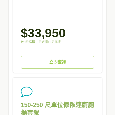
$33,950
包9尺高櫃+9尺矮櫃+2尺廁櫃
立即查詢
150-250 尺單位傢俬連廚廁
櫃套餐