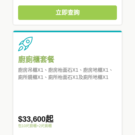
立即查詢
廚廁櫃套餐
廚房吊櫃X1、廚房枱面石X1、廚房地櫃X1、
廁所鏡櫃X1、廁所枱面石X1及廁所地櫃X1
$33,600起
包10尺廚櫃+2尺廁櫃