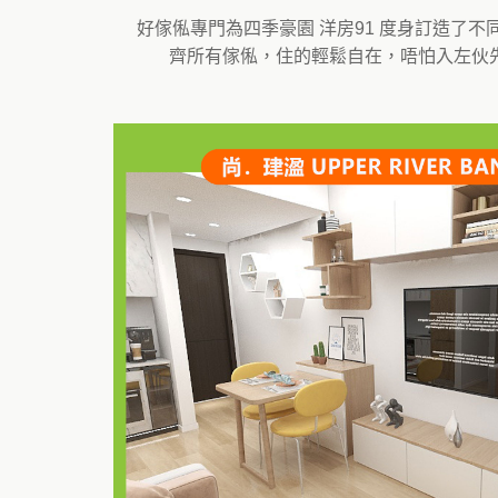
好傢俬專門為四季豪園 洋房91 度身訂造了
齊所有傢俬，住的輕鬆自在，唔怕入左伙