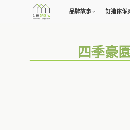
品牌故事
訂造傢俬
四季豪園