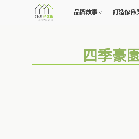
品牌故事
訂造傢俬
四季豪園