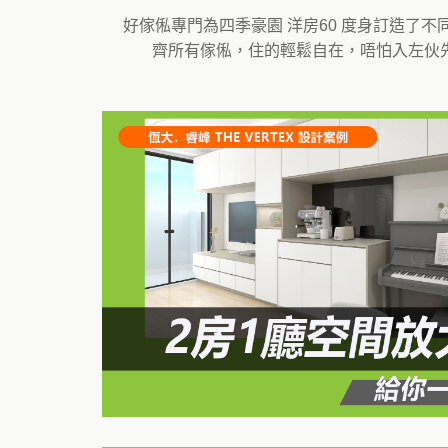
好傢俬專門為四季豪園 洋房60 度身訂造了
齊所有傢俬，住的輕鬆自在，唔怕入左伙