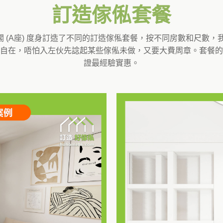
訂造傢俬套餐
urt 啟怡閣 (A座) 度身訂造了不同的訂造傢俬套餐，按不同房數
自在，唔怕入左伙先諗起某些傢俬未做，又要大費周章。套餐的
證最經驗實惠。