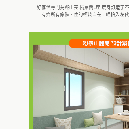
好傢俬專門為兆山苑 榆景閣L座 度身訂造
有齊所有傢俬，住的輕鬆自在，唔怕入左伙