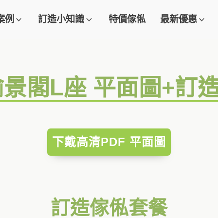
案例
訂造小知識
特價傢俬
最新優惠
榆景閣L座 平面圖+訂
下戴高清PDF 平面圖
訂造傢俬套餐