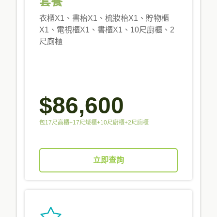
套餐
衣櫃X1、書枱X1、梳妝枱X1、貯物櫃
X1、電視櫃X1、書櫃X1、10尺廚櫃、2
尺廁櫃
$86,600
包17尺高櫃+17尺矮櫃+10尺廚櫃+2尺廁櫃
立即查詢