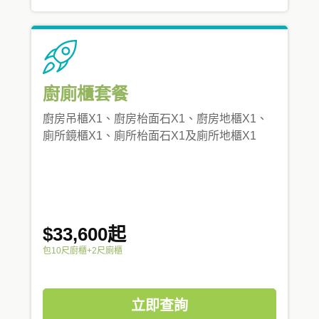
廚廁櫃套餐
廚房吊櫃X1、廚房枱面石X1、廚房地櫃X1、
廁所鏡櫃X1、廁所枱面石X1及廁所地櫃X1
$33,600起
包10尺廚櫃+2尺廁櫃
立即查詢