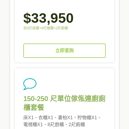
$33,950
包9尺高櫃+9尺矮櫃+2尺廁櫃
立即查詢
150-250 尺單位傢俬連廚廁
櫃套餐
床X1、衣櫃X1、書枱X1、貯物櫃X1、
電視櫃X1、8尺廚櫃、2尺廁櫃