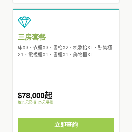
三房套餐
床X3、衣櫃X3、書枱X2、梳妝枱X1、貯物櫃
X1、電視櫃X1、書櫃X1、飾物櫃X1
$78,000起
包25尺高櫃+25尺矮櫃
立即查詢