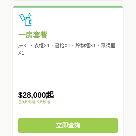
一房套餐
床X1、衣櫃X1、書枱X1、貯物櫃X1、電視櫃
X1
$28,000起
包9尺高櫃+9尺矮櫃
立即查詢