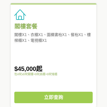
閣樓套餐
閣樓X1、衣櫃X1、圍欄書枱X1、餐枱X1、樓
梯櫃X1、電視櫃X1
$45,000起
包4呎x6呎閣樓+8呎高櫃+8呎矮櫃
立即查詢