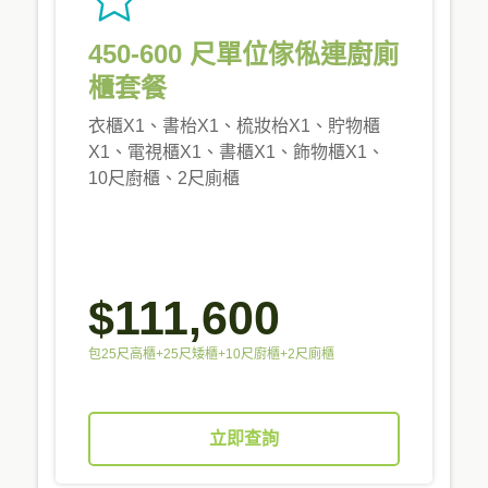
450-600 尺單位傢俬連廚廁
櫃套餐
衣櫃X1、書枱X1、梳妝枱X1、貯物櫃
X1、電視櫃X1、書櫃X1、飾物櫃X1、
10尺廚櫃、2尺廁櫃
$111,600
包25尺高櫃+25尺矮櫃+10尺廚櫃+2尺廁櫃
立即查詢