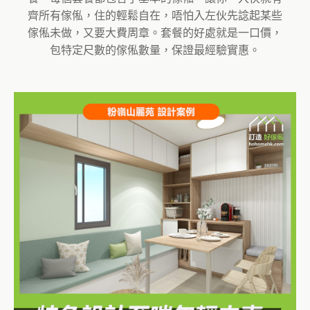
齊所有傢俬，住的輕鬆自在，唔怕入左伙先諗起某些
傢俬未做，又要大費周章。套餐的好處就是一口價，
包特定尺數的傢俬數量，保證最經驗實惠。