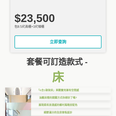
$23,500
包8.5尺高櫃+3尺矮櫃
立即查詢
套餐可訂造款式 -
床
「6合1碌架床」美觀實用兼有空間感
油壓床燈的開關方式你想好了嗎?
展現柔和浪漫感的鄉村風睡房配色
細節滿分的全房傢俬設計