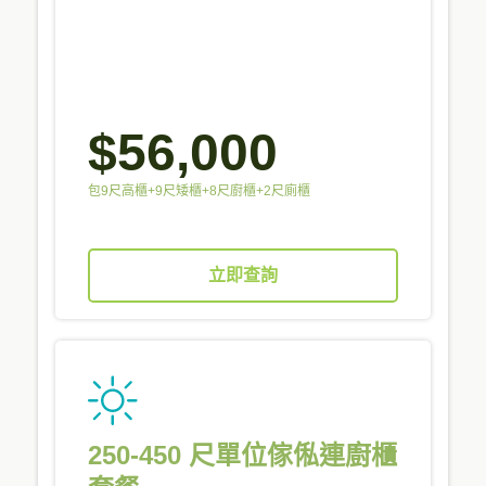
$56,000
包9尺高櫃+9尺矮櫃+8尺廚櫃+2尺廁櫃
立即查詢
250-450 尺單位傢俬連廚櫃