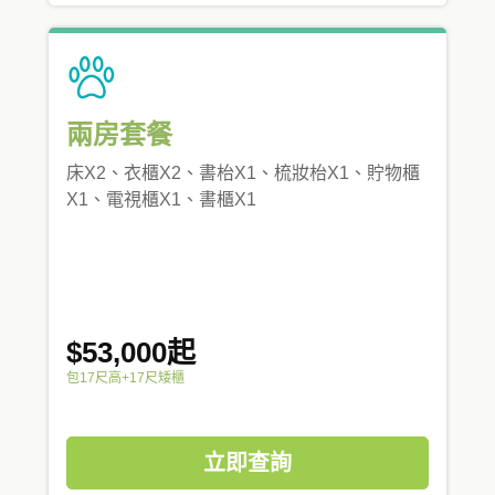
兩房套餐
床X2、衣櫃X2、書枱X1、梳妝枱X1、貯物櫃
X1、電視櫃X1、書櫃X1
$53,000起
包17尺高+17尺矮櫃
立即查詢