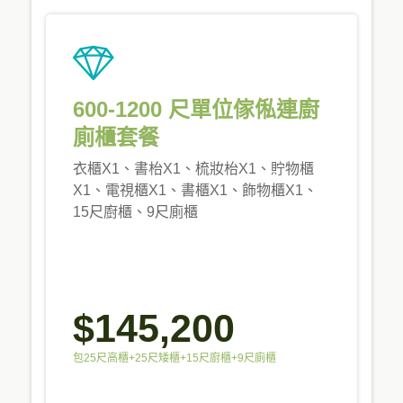
600-1200 尺單位傢俬連廚
廁櫃套餐
衣櫃X1、書枱X1、梳妝枱X1、貯物櫃
X1、電視櫃X1、書櫃X1、飾物櫃X1、
15尺廚櫃、9尺廁櫃
$145,200
包25尺高櫃+25尺矮櫃+15尺廚櫃+9尺廁櫃