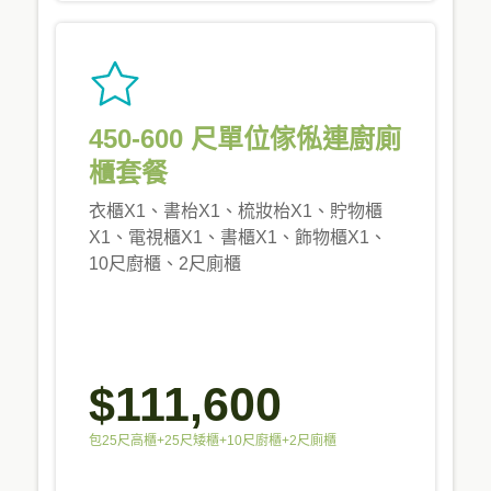
450-600 尺單位傢俬連廚廁
櫃套餐
衣櫃X1、書枱X1、梳妝枱X1、貯物櫃
X1、電視櫃X1、書櫃X1、飾物櫃X1、
10尺廚櫃、2尺廁櫃
$111,600
包25尺高櫃+25尺矮櫃+10尺廚櫃+2尺廁櫃