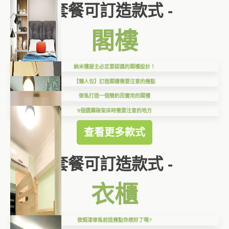
套餐可訂造款式 -
閣樓
納米樓屋主必定要認識的閣樓設計！
【懶人包】訂造閣樓需要注意的幾點
傢俬打造一個簡約而實用的閣樓
9個選購碌架床時需要注意的地方
查看更多款式
套餐可訂造款式 -
衣櫃
做焗漆傢俬前這幾點你想好了嗎?