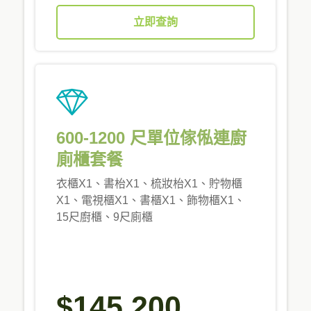
立即查詢
600-1200 尺單位傢俬連廚
廁櫃套餐
衣櫃X1、書枱X1、梳妝枱X1、貯物櫃
X1、電視櫃X1、書櫃X1、飾物櫃X1、
15尺廚櫃、9尺廁櫃
$145,200