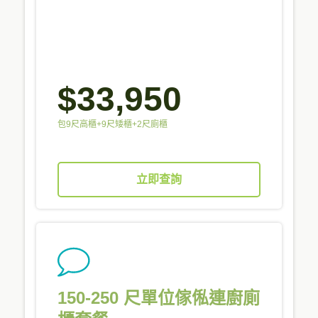
$33,950
包9尺高櫃+9尺矮櫃+2尺廁櫃
立即查詢
150-250 尺單位傢俬連廚廁