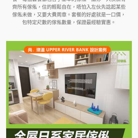
齊所有傢俬，住的輕鬆自在，唔怕入左伙先諗起某些
傢俬未做，又要大費周章。套餐的好處就是一口價，
包特定尺數的傢俬數量，保證最經驗實惠。