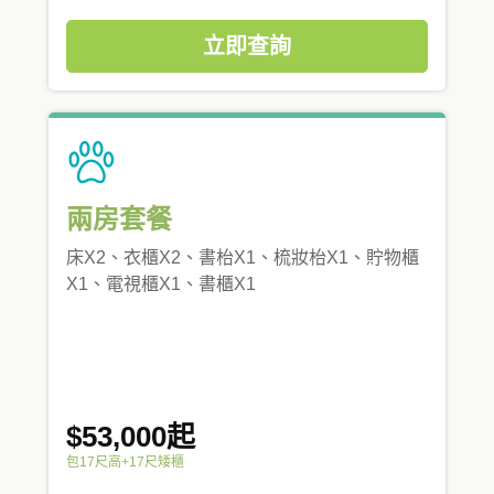
立即查詢
兩房套餐
床X2、衣櫃X2、書枱X1、梳妝枱X1、貯物櫃
X1、電視櫃X1、書櫃X1
$53,000起
包17尺高+17尺矮櫃