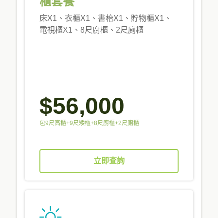
櫃套餐
床X1、衣櫃X1、書枱X1、貯物櫃X1、
電視櫃X1、8尺廚櫃、2尺廁櫃
$56,000
包9尺高櫃+9尺矮櫃+8尺廚櫃+2尺廁櫃
立即查詢