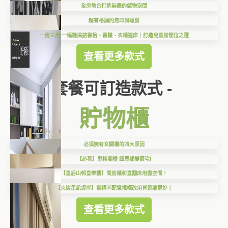
全房地台打造無盡的儲物空間
超有格調的無印風睡房
一房三用!一幅牆搞掂書枱、書櫃、衣櫃連床｜訂造兒童房慳位之選
查看更多款式
套餐可訂造款式 -
貯物櫃
必須擁有玄關櫃的四大原因
【必看】型格閣樓 細屋都變豪宅!
【皇后山邨皇樂樓】間房櫃和直翻床用盡空間！
【火炭星凱堤岸】電視不配電視櫃改用背景牆更好！
查看更多款式