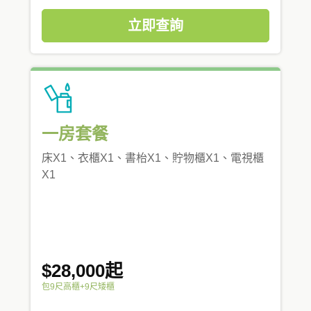
立即查詢
一房套餐
床X1、衣櫃X1、書枱X1、貯物櫃X1、電視櫃
X1
$28,000起
包9尺高櫃+9尺矮櫃