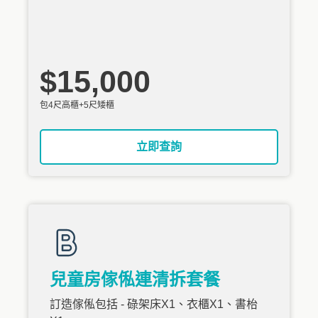
$15,000
包4尺高櫃+5尺矮櫃
立即查詢
兒童房傢俬連清拆套餐
訂造傢俬包括 - 碌架床X1、衣櫃X1、書枱