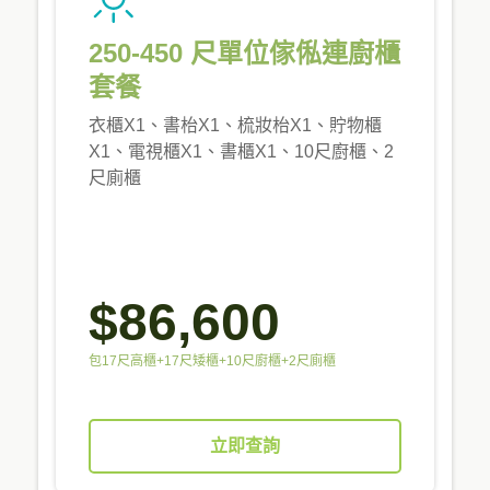
250-450 尺單位傢俬連廚櫃
套餐
衣櫃X1、書枱X1、梳妝枱X1、貯物櫃
X1、電視櫃X1、書櫃X1、10尺廚櫃、2
尺廁櫃
$86,600
包17尺高櫃+17尺矮櫃+10尺廚櫃+2尺廁櫃
立即查詢