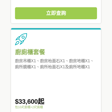
立即查詢
廚廁櫃套餐
廚房吊櫃X1、廚房枱面石X1、廚房地櫃X1、
廁所鏡櫃X1、廁所枱面石X1及廁所地櫃X1
$33,600起
包10尺廚櫃+2尺廁櫃