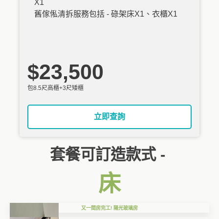
X1
舊傢俬清拆服務包括 - 碌架床X1、衣櫃X1
$23,500
包8.5尺高櫃+3尺矮櫃
立即查詢
套餐可訂造款式 -
床
又一間房完工! 陽光玻璃房