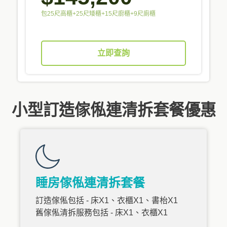
包25尺高櫃+25尺矮櫃+15尺廚櫃+9尺廁櫃
立即查詢
小型訂造傢俬連清拆套餐優惠
睡房傢俬連清拆套餐
訂造傢俬包括 - 床X1、衣櫃X1、書枱X1
舊傢俬清拆服務包括 - 床X1、衣櫃X1