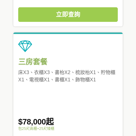
立即查詢
三房套餐
床X3、衣櫃X3、書枱X2、梳妝枱X1、貯物櫃
X1、電視櫃X1、書櫃X1、飾物櫃X1
$78,000起
包25尺高櫃+25尺矮櫃