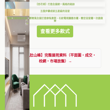
【杏花邨】打造全屋統一風格的秘訣
五個步驟成就五星級的浴室
電線同雜物點收埋？輕奢風全屋訂造傢俬案例，石紋電視牆連衣櫃、懸空浴室櫃一次過做
齊
查看更多款式
查看【九肚山峰】完整屋苑資料（平面圖・成交・
校網・市場放盤）→