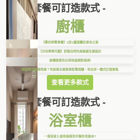
套餐可訂造款式 -
廚櫃
【菁田邨菁善樓】3房1廳溫馨奶茶色之家
【沙田翠華花園】舒服自然的高級感全屋設計
廚櫃做黑色石英枱面絕對值得!
細長單位點樣唔逼？侘寂風全屋裝修配電視櫃、地台床一體式訂造傢俬
查看更多款式
套餐可訂造款式 -
浴室櫃
一個浴室入面有兩個洗手盤你見過未?