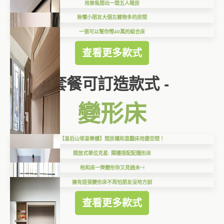
用傢俬間出一間五人睡房
無懼小朋友大個左雜物多的房間
一張可以幫你慳40萬的組合床
查看更多款式
套餐可訂造款式 -
變形床
【皇后山邨皇樂樓】間房櫃和直翻床用盡空間！
開放式單位克星: 閣樓搭配配隱形床
枱和床一齊變形你又見過未~!
擁有這張變形床不再怕朋友沒地方訓
查看更多款式