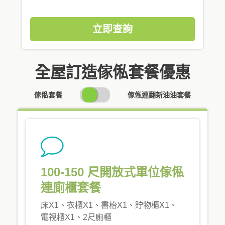
立即查詢
全屋訂造傢俬套餐優惠
SWITCH
傢俬套餐
傢俬連翻新油油套餐
PRICING
100-150 尺開放式單位傢俬
連廁櫃套餐
床X1、衣櫃X1、書枱X1、貯物櫃X1、
電視櫃X1、2尺廁櫃