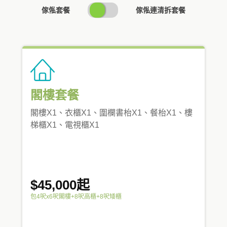
SWITCH
傢俬套餐
傢俬連清拆套餐
PRICING
閣樓套餐
閣樓X1、衣櫃X1、圍欄書枱X1、餐枱X1、樓
梯櫃X1、電視櫃X1
$45,000起
包4呎x6呎閣樓+8呎高櫃+8呎矮櫃