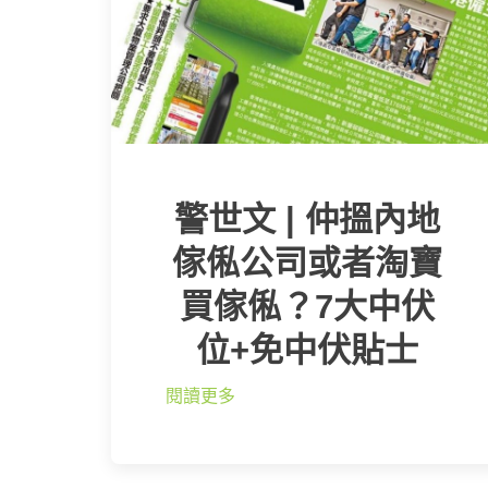
警世文 | 仲搵內地
傢俬公司或者淘寶
買傢俬？7大中伏
位+免中伏貼士
閱讀更多