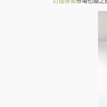
訂造傢俬
市場也隨之