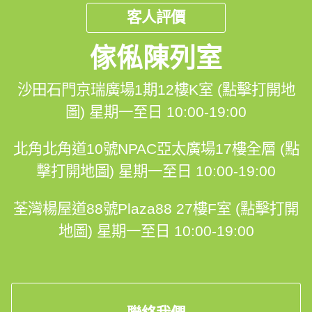
客人評價
9⃣大最強信心保證
傢俬陳列室
✅首創💯%完工保證
✅終身結構安全保用
沙田石門京瑞廣場1期12樓K室 (點擊打開地
圖)
星期一至日 10:00-19:00
✅99%客人比讚👍
北角北角道10號NPAC亞太廣場17樓全層 (點
✅1對1香港設計師跟進🤝
擊打開地圖)
星期一至日 10:00-19:00
✅香港人自設廠房品質保證
荃灣楊屋道88號Plaza88 27樓F室 (點擊打開
✅$0 報價、度尺、設計、出3D設計圖
地圖)
星期一至日 10:00-19:00
✅澳洲及歐洲進口原材料
✅30年經驗的專業安裝團隊
✅明碼實價，絕無隱藏報價⚡