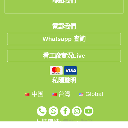
聯絡我們
# Chloe迷你梳妝台床頭櫃 #簡約 #迷你 #士正 #正方形 
電郵我們
#多層收納 #訂造好傢俬為你屋企添意思
Whatsapp 查詢
看工廠實況Live
私隱聲明
中国
台灣
Global
友情連結:
集運
、
物流