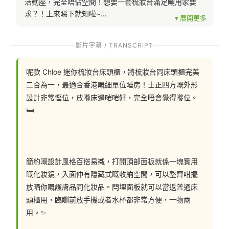
活動座，完全唔佔空間！想要一套梳妝台滿足曬用家要
求？！上來睇下就知啦~
影片字幕 / TRANSCRIPT
產品資料/網上落單傳送門 ➤➤ https://bit.ly/49EzcwZ
呢款 Chloe 迷你梳妝台床頭櫃，將梳妝台同床頭櫃完美
二合為一，最適合香港嘅細單位睡房！士正四方嘅外形
設計非常慳位，放喺床邊啱啱好，完全唔會覺得嘥位。
聯絡我們: 
🛏️
📲 whatsapp : 94253548
一鍵切換: https://wa.me/85294253548
簡約嘅設計風格百搭易襯，打開頂部面板就係一塊實用
嘅化妝鏡，入面仲有隱藏式嘅收納空間，可以整齊咁擺
放晒你嘅護膚品同化妝品。閂埋面板就可以當返普通床
頭櫃用，臨瞓前放手機或者水杯都非常方便，一物兩
💬Facebook: https://facebook.com/hohomehk
用。✨
FB Inbox 索取免費設計圖:: https://m.me/hohomehk/