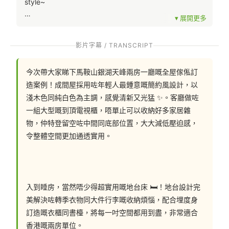
style~
影片字幕 / TRANSCRIPT
聯絡我們: 
今次帶大家睇下馬鞍山銀湖天峰兩房一廳嘅全屋傢俬訂
📲 whatsapp : 94253548
造案例！成間屋採用咗年輕人最鍾意嘅簡約風設計，以
一鍵切換: https://wa.me/85294253548
淺木色同純白色為主調，感覺清新又光猛 ✨。客廳做咗
一組大型嘅到頂電視櫃，唔單止可以收納好多家居雜
物，仲特登留空咗中間同底部位置，大大減低壓迫感，
令整體空間更加通透實用。
💬Facebook: https://facebook.com/hohomehk
FB Inbox 索取免費設計圖:: https://m.me/hohomehk/
入到睡房，當然唔少得超實用嘅地台床 🛏！地台設計完
美解決咗轉季衣物同大件行李嘅收納煩惱，配合埋度身
訂造嘅衣櫃同書檯，將每一吋空間都用到盡，非常適合
🖥️網站: https://hohomehk.com
香港嘅兩房單位。