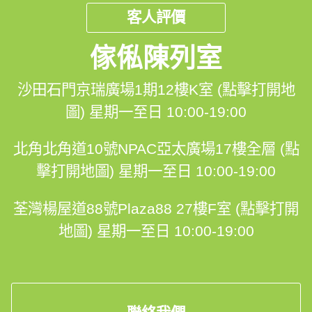
客人評價
✅99%客人比讚👍
傢俬陳列室
✅1對1香港設計師跟進🤝
✅香港人自設廠房品質保證
沙田石門京瑞廣場1期12樓K室 (點擊打開地
圖)
星期一至日 10:00-19:00
✅$0 報價、度尺、設計、出3D設計圖
北角北角道10號NPAC亞太廣場17樓全層 (點
✅澳洲及歐洲進口原材料
擊打開地圖)
星期一至日 10:00-19:00
✅30年經驗的專業安裝團隊
荃灣楊屋道88號Plaza88 27樓F室 (點擊打開
✅明碼實價，絕無隱藏報價⚡
地圖)
星期一至日 10:00-19:00
#馬鞍山 #銀湖天峰 #全屋傢俬 #訂造傢俬 #訂造好傢俬
為你屋企添意思